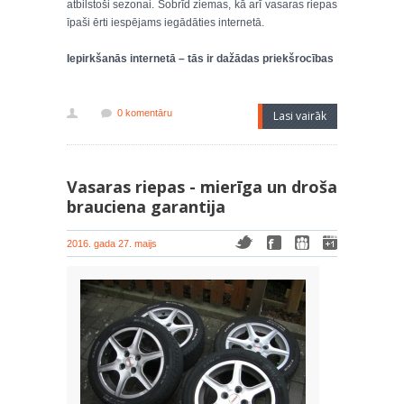
atbilstoši sezonai. Šobrīd ziemas, kā arī vasaras riepas
īpaši ērti iespējams iegādāties internetā.
Iepirkšanās internetā – tās ir dažādas priekšrocības
0 komentāru
Lasi vairāk
Vasaras riepas - mierīga un droša
brauciena garantija
2016. gada 27. maijs