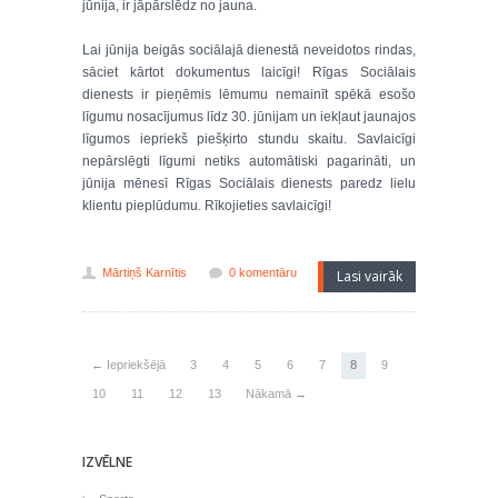
jūnija, ir jāpārslēdz no jauna.
Lai jūnija beigās sociālajā dienestā neveidotos rindas,
sāciet kārtot dokumentus laicīgi! Rīgas Sociālais
dienests ir pieņēmis lēmumu nemainīt spēkā esošo
līgumu nosacījumus līdz 30. jūnijam un iekļaut jaunajos
līgumos iepriekš piešķirto stundu skaitu. Savlaicīgi
nepārslēgti līgumi netiks automātiski pagarināti, un
jūnija mēnesī Rīgas Sociālais dienests paredz lielu
klientu pieplūdumu. Rīkojieties savlaicīgi!
Mārtiņš Karnītis
0 komentāru
Lasi vairāk
← Iepriekšējā
3
4
5
6
7
8
9
10
11
12
13
Nākamā →
IZVĒLNE