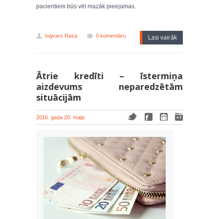
pacientiem būs vēl mazāk pieejamas.
Ingvars Rasa
0 komentāru
Lasi vairāk
Ātrie kredīti – īstermiņa
aizdevums neparedzētām
situācijām
2016. gada 20. maijs