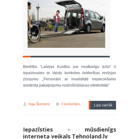
Biedrība “Latvijas Kustība par neatkarīgu dzīvi” ir
iepazinusies ar Valsts kontroles lietderības revīzijas
ziņojumu „Personām ar invaliditāti nepieciešamo
asistenta pakalpojumu nodrošināšanas efektivitāte”.
Inga Šķestere
0 komentāru
Lasi vairāk
Iepazīsties - mūsdienīgs
interneta veikals Tehnoland.lv