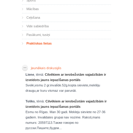
Sports
Mācības
Ceļošana
Vide sabiedrība
Pasākumi, tusiņi
Praktiskas lietas
Jaunākais diskusijās
Liene
, tēmā:
Cilvēkiem ar ierobežotām vajadzībām ir
izveidots jauns iepazīšanas portāls
Sveiki,esmu 2 gr.invalíde.52g.kopta sieviete,meklēju
draugu,ar kuru vismaz var parunāt.
Toliks
, tēmā:
Cilvēkiem ar ierobežotām vajadzībām ir
izveidots jauns iepazīšanas portāls
Esmu no Rīgas. Man 30 gadi. Mekleju sieviete no 27-36
gadiem. Invalidates grupai nav nozime. Raksti,mans
numurs: 20597113.Также говорю по
русски.Пишите,будем...