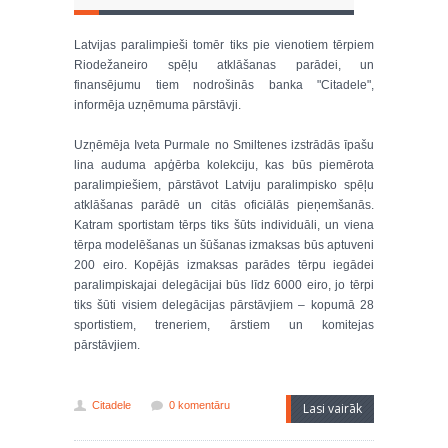
Latvijas paralimpieši tomēr tiks pie vienotiem tērpiem
Riodežaneiro spēļu atklāšanas parādei, un
finansējumu tiem nodrošinās banka "Citadele",
informēja uzņēmuma pārstāvji.
Uzņēmēja Iveta Purmale no Smiltenes izstrādās īpašu
lina auduma apģērba kolekciju, kas būs piemērota
paralimpiešiem, pārstāvot Latviju paralimpisko spēļu
atklāšanas parādē un citās oficiālās pieņemšanās.
Katram sportistam tērps tiks šūts individuāli, un viena
tērpa modelēšanas un šūšanas izmaksas būs aptuveni
200 eiro. Kopējās izmaksas parādes tērpu iegādei
paralimpiskajai delegācijai būs līdz 6000 eiro, jo tērpi
tiks šūti visiem delegācijas pārstāvjiem – kopumā 28
sportistiem, treneriem, ārstiem un komitejas
pārstāvjiem.
Citadele
0 komentāru
Lasi vairāk