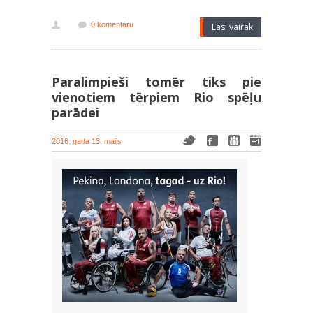
0 komentāru
Lasi vairāk
Paralimpieši tomēr tiks pie
vienotiem tērpiem Rio spēļu
parādei
2016. gada 13. maijs