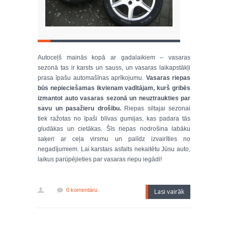
Autoceļš mainās kopā ar gadalaikiem – vasaras
sezonā tas ir karsts un sauss, un vasaras laikapstākļi
prasa īpašu automašīnas aprīkojumu.
Vasaras riepas
būs nepieciešamas ikvienam vadītājam, kurš gribēs
izmantot auto vasaras sezonā un neuztraukties par
savu un pasažieru drošību.
Riepas siltajai sezonai
tiek ražotas no īpaši blīvas gumijas, kas padara tās
gludākas un cietākas. Šīs riepas nodrošina labāku
saķeri ar ceļa virsmu un palīdz izvairīties no
negadījumiem. Lai karstais asfalts nekaitētu Jūsu auto,
laikus parūpējieties par vasaras riepu iegādi!
0 komentāru
Lasi vairāk