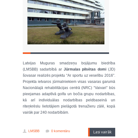
Latvijas Muguras smadzeņu bojājumu biedrība
(LMSBB) sadarbībā ar
Jūrmalas pilsētas domi
(JD)
šovasar realizēs projektu “Ar sportu uz veselību 2016”.
Projekta ietvaros jūrmalniekiem visas vasaras garumā
Nacionālajā rehabilitācijas centrā (NRC) “Vaivari” būs
pieejamas adaptīvā golfa un bočia grupu nodarbības,
kā arī individuālas nodarbības peldbaseinā un
riteņkrēslu lietotājiem pielāgotā trenažieru zālē, kopā
vairāk par 240 nodarbībām.
LMSBB
0 komentāru
Lasi vairāk