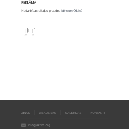
REKLĀMA
Nodarbības siltajos graudos
bērniem Olainē
ZIŅAS
DISKUSIJAS
GALERIJAS
KONTAKTI
info@aktivs.org