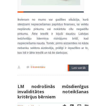
Ikvienam no mums var gadīties situācija, kurā
steidzami nepieciešamas papildus finanses, lai veiktu
neplānotu pirkumu vai nokārtotu citu negaidītu
pirkumu. Ātrie kredīti ir bijuši daudzu Latvijas
iedzīvotāju īstermiņa risinājums brīdī, kad
nepieciešama nauda. Tomēr, pirms aizņemties no kāda
nebanku sektora aizdevēja, prātīgi ir iepazīties ar to,
kas īsti ir ātrie kredīti un kā tie darbojas.
0 komentāru
Lasi vairāk
LM nodrošinās mūsdienīgus
invaliditātes noteikšanas
kritērijus bērniem