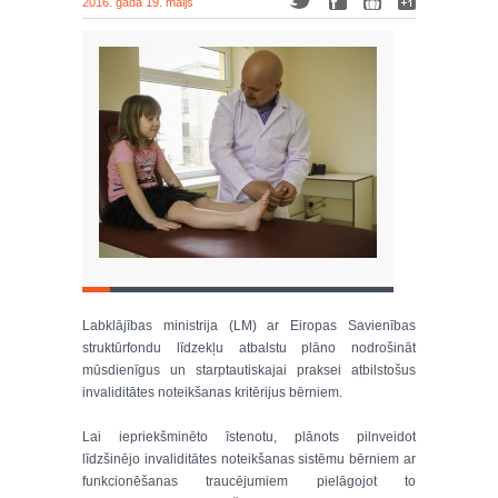
2016. gada 19. maijs
Labklājības ministrija (LM) ar Eiropas Savienības
struktūrfondu līdzekļu atbalstu plāno nodrošināt
mūsdienīgus un starptautiskajai praksei atbilstošus
invaliditātes noteikšanas kritērijus bērniem.
Lai iepriekšminēto īstenotu, plānots pilnveidot
līdzšinējo invaliditātes noteikšanas sistēmu bērniem ar
funkcionēšanas traucējumiem pielāgojot to