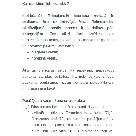
Kā iepirkties Tehnoland.lv?
Iepirkšanās Tehnoland.lv interneta veikalā ir
patīkama, ērta un izdevīga. Visas Tehnoland.lv
piedāvājumā esošās preces ir sadalītas pēc
kategorijām.
Tev atliek tikai izvēlies sev
nepieciešamās lietas, pievienot tās iepirkumu grozam
un noformēt pirkumu, izvēloties:
piegādes veidu;
norēķinu veidu.
Ātrs un vienkāršs veids, kā iepirkties, nepavadot
vairākas stundas veikalos.
Interneta veikals
sniedz
patīkamu iepirkšanos - izdari tikai pāris peles klikšķus
un prece jau ir tava!
Pasūtījuma saņemšana un apmaksa
Iegādātās preces tev ir iespēja saņemt trīs veidos:
veikalā
– nāc uz Tehnoland.lv veikalu, Rīgā,
Dzelzavas ielā 70, un saņem pasūtījumu bez
papildus piegādes maksas, darba dienās no
plkst. 9:00 līdz plkst. 19:00. Maksā ar karti vai