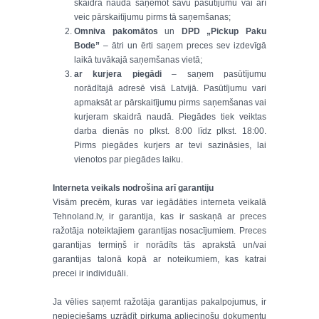
skaidrā naudā saņemot savu pasūtījumu vai arī
veic pārskaitījumu pirms tā saņemšanas;
Omniva pakomātos
un
DPD „Pickup Paku
Bode”
– ātri un ērti saņem preces sev izdevīgā
laikā tuvākajā saņemšanas vietā;
ar kurjera piegādi
– saņem pasūtījumu
norādītajā adresē visā Latvijā. Pasūtījumu vari
apmaksāt ar pārskaitījumu pirms saņemšanas vai
kurjeram skaidrā naudā. Piegādes tiek veiktas
darba dienās no plkst. 8:00 līdz plkst. 18:00.
Pirms piegādes kurjers ar tevi sazināsies, lai
vienotos par piegādes laiku.
Interneta veikals nodrošina arī garantiju
Visām precēm, kuras var iegādāties interneta veikalā
Tehnoland.lv, ir garantija, kas ir saskaņā ar preces
ražotāja noteiktajiem garantijas nosacījumiem. Preces
garantijas termiņš ir norādīts tās aprakstā un/vai
garantijas talonā kopā ar noteikumiem, kas katrai
precei ir individuāli.
Ja vēlies saņemt ražotāja garantijas pakalpojumus, ir
nepieciešams uzrādīt pirkuma apliecinošu dokumentu