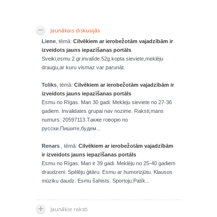
Jaunākais diskusijās
Liene
, tēmā:
Cilvēkiem ar ierobežotām vajadzībām ir
izveidots jauns iepazīšanas portāls
Sveiki,esmu 2 gr.invalíde.52g.kopta sieviete,meklēju
draugu,ar kuru vismaz var parunāt.
Toliks
, tēmā:
Cilvēkiem ar ierobežotām vajadzībām ir
izveidots jauns iepazīšanas portāls
Esmu no Rīgas. Man 30 gadi. Mekleju sieviete no 27-36
gadiem. Invalidates grupai nav nozime. Raksti,mans
numurs: 20597113.Также говорю по
русски.Пишите,будем...
Renars
, tēmā:
Cilvēkiem ar ierobežotām vajadzībām
ir izveidots jauns iepazīšanas portāls
Esmu no Rīgas. Man ir 39 gadi. Meklēju no 25-40 gadiem
draudzeni. Spēlēju ģitāru. Esmu ar humorizjūtu. Klausos
mūziku daudz. Esmu šahists. Sportoju.Patīk...
Jaunākie raksti