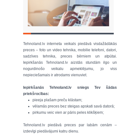
Tehnoland.lv interneta veikals piedāvā visdažādākās
preces – foto un video tehnika, mobilie telefoni, datori,
sadzīves tehnika, preces bērniem un atpūtai.
Iepirkšanās Tehnoland.lv aizstās stundām ilgo un
nogurdinošo veikalu apmeklējumu, jo viss
nepieciešamais ir atrodams vienuviet.
Iepirkšanās Tehnoland.lv sniegs Tev šādas
priekšrocības:
pieeja plašam preču klāstam;
vēlamās preces bez steigas apskati savā datorā;
pirkumu veic vien ar pāris peles klikšķiem;
Tehnoland.lv piedāvā preces par labām cenām –
izdevīgi piedāvājumi katru dienu.