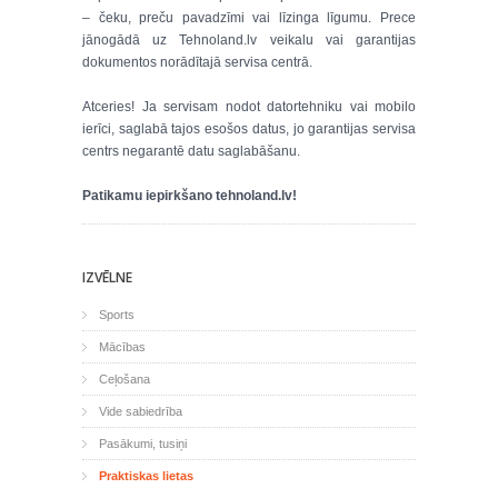
– čeku, preču pavadzīmi vai līzinga līgumu. Prece
jānogādā uz Tehnoland.lv veikalu vai garantijas
dokumentos norādītajā servisa centrā.
Atceries! Ja servisam nodot datortehniku vai mobilo
ierīci, saglabā tajos esošos datus, jo garantijas servisa
centrs negarantē datu saglabāšanu.
Patikamu iepirkšano tehnoland.lv!
IZVĒLNE
Sports
Mācības
Ceļošana
Vide sabiedrība
Pasākumi, tusiņi
Praktiskas lietas