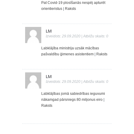
Pat Covid-19 plosīšanās nespēj apturēt
orientieristus
|
Raksts
LM
Izveidots: 29.09.2020 | Atbilžu skaits: 0
Labklājība ministrija uzsāk mācības
pašvaldību ģimenes asistentiem
|
Raksts
LM
Izveidots: 29.09.2020 | Atbilžu skaits: 0
Labklājības jomā sabiedrības ieguvumi
nākamgad pārsniegs 80 miljonus eiro
|
Raksts