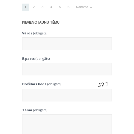
1
2
3
4
5
6
Nākamā →
PIEVIENO JAUNU TĒMU
Vārds
(obligāts)
E-pasts
(obligāts)
Drošības kods
(obligāts)
Tēma
(obligāts)