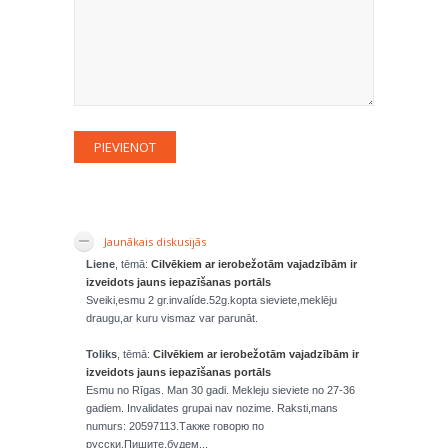
Jaunākais diskusijās
Liene
, tēmā:
Cilvēkiem ar ierobežotām vajadzībām ir
izveidots jauns iepazīšanas portāls
Sveiki,esmu 2 gr.invalíde.52g.kopta sieviete,meklēju
draugu,ar kuru vismaz var parunāt.
Toliks
, tēmā:
Cilvēkiem ar ierobežotām vajadzībām ir
izveidots jauns iepazīšanas portāls
Esmu no Rīgas. Man 30 gadi. Mekleju sieviete no 27-36
gadiem. Invalidates grupai nav nozime. Raksti,mans
numurs: 20597113.Также говорю по
русски.Пишите,будем...