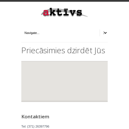
Priecāsimies dzirdēt Jūs
Kontaktiem
Tel: (371) 26397796