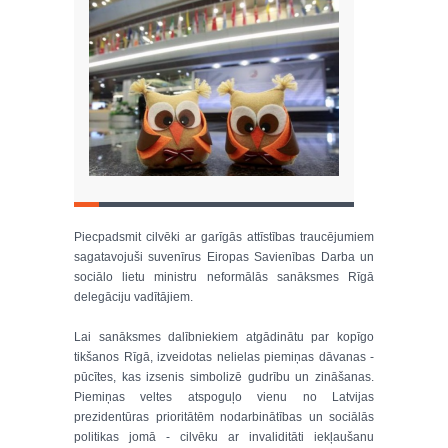
Piecpadsmit cilvēki ar garīgās attīstības traucējumiem
sagatavojuši suvenīrus Eiropas Savienības Darba un
sociālo lietu ministru neformālās sanāksmes Rīgā
delegāciju vadītājiem.
Lai sanāksmes dalībniekiem atgādinātu par kopīgo
tikšanos Rīgā, izveidotas nelielas piemiņas dāvanas -
pūcītes, kas izsenis simbolizē gudrību un zināšanas.
Piemiņas veltes atspoguļo vienu no Latvijas
prezidentūras prioritātēm nodarbinātības un sociālās
politikas jomā - cilvēku ar invaliditāti iekļaušanu