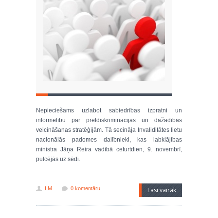
Nepieciešams uzlabot sabiedrības izpratni un
informētību par pretdiskriminācijas un dažādības
veicināšanas stratēģijām. Tā secināja Invaliditātes lietu
nacionālās padomes dalībnieki, kas labklājības
ministra Jāņa Reira vadībā ceturtdien, 9. novembrī,
pulcējās uz sēdi.
LM
0 komentāru
Lasi vairāk