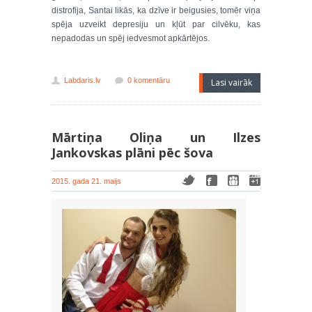
distrofija, Santai likās, ka dzīve ir beigusies, tomēr viņa
spēja uzveikt depresiju un kļūt par cilvēku, kas
nepadodas un spēj iedvesmot apkārtējos.
Labdaris.lv
0 komentāru
Lasi vairāk
Mārtiņa Oliņa un Ilzes
Jankovskas plāni pēc šova
2015. gada 21. maijs