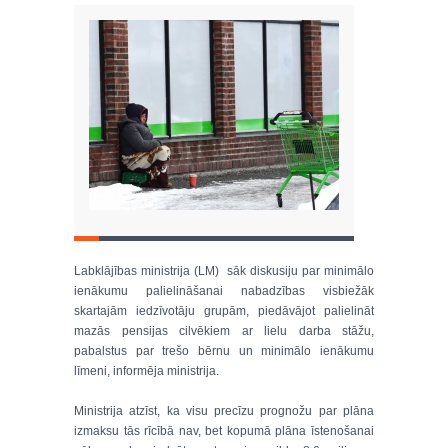
Labklājības ministrija (LM) sāk diskusiju par minimālo
ienākumu palielināšanai nabadzības visbiežāk
skartajām iedzīvotāju grupām, piedāvājot palielināt
mazās pensijas cilvēkiem ar lielu darba stāžu,
pabalstus par trešo bērnu un minimālo ienākumu
līmeni, informēja ministrija.
Ministrija atzīst, ka visu precīzu prognožu par plāna
izmaksu tās rīcībā nav, bet kopumā plāna īstenošanai