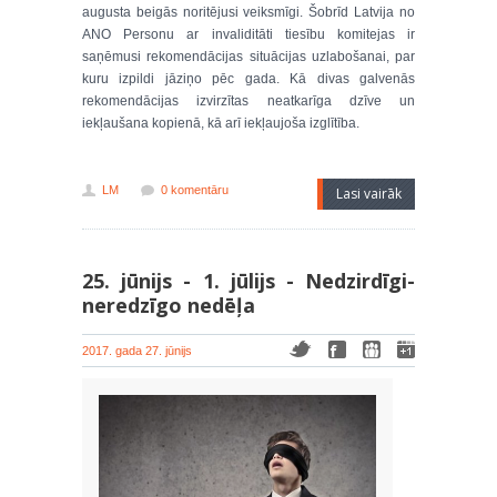
augusta beigās noritējusi veiksmīgi. Šobrīd Latvija no
ANO Personu ar invaliditāti tiesību komitejas ir
saņēmusi rekomendācijas situācijas uzlabošanai, par
kuru izpildi jāziņo pēc gada. Kā divas galvenās
rekomendācijas izvirzītas neatkarīga dzīve un
iekļaušana kopienā, kā arī iekļaujoša izglītība.
LM
0 komentāru
Lasi vairāk
25. jūnijs - 1. jūlijs - Nedzirdīgi-
neredzīgo nedēļa
2017. gada 27. jūnijs