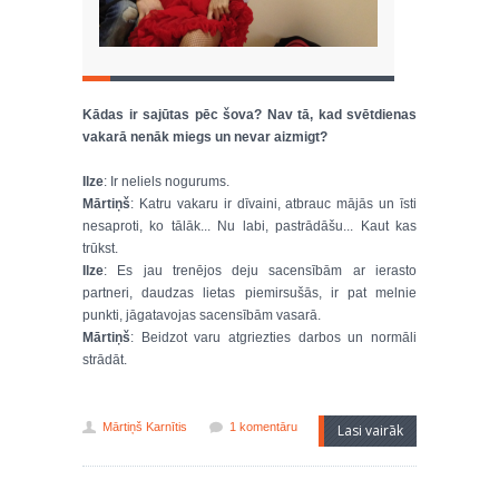
Kādas ir sajūtas pēc šova? Nav tā, kad svētdienas
vakarā nenāk miegs un nevar aizmigt?
Ilze
: Ir neliels nogurums.
Mārtiņš
: Katru vakaru ir dīvaini, atbrauc mājās un īsti
nesaproti, ko tālāk... Nu labi, pastrādāšu... Kaut kas
trūkst.
Ilze
: Es jau trenējos deju sacensībām ar ierasto
partneri, daudzas lietas piemirsušās, ir pat melnie
punkti, jāgatavojas sacensībām vasarā.
Mārtiņš
: Beidzot varu atgriezties darbos un normāli
strādāt.
Mārtiņš Karnītis
1 komentāru
Lasi vairāk