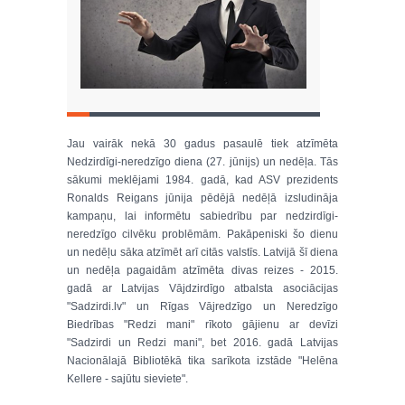
Jau vairāk nekā 30 gadus pasaulē tiek atzīmēta
Nedzirdīgi-neredzīgo diena (27. jūnijs) un nedēļa. Tās
sākumi meklējami 1984. gadā, kad ASV prezidents
Ronalds Reigans jūnija pēdējā nedēļā izsludināja
kampaņu, lai informētu sabiedrību par nedzirdīgi-
neredzīgo cilvēku problēmām. Pakāpeniski šo dienu
un nedēļu sāka atzīmēt arī citās valstīs. Latvijā šī diena
un nedēļa pagaidām atzīmēta divas reizes - 2015.
gadā ar Latvijas Vājdzirdīgo atbalsta asociācijas
"Sadzirdi.lv" un Rīgas Vājredzīgo un Neredzīgo
Biedrības "Redzi mani" rīkoto gājienu ar devīzi
"Sadzirdi un Redzi mani", bet 2016. gadā Latvijas
Nacionālajā Bibliotēkā tika sarīkota izstāde "Helēna
Kellere - sajūtu sieviete".