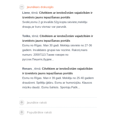
Jaunākais diskusijās
Liene
, tēmā:
Cilvēkiem ar ierobežotām vajadzībām ir
izveidots jauns iepazīšanas portāls
Sveiki,esmu 2 gr.invalíde.52g.kopta sieviete,meklēju
draugu,ar kuru vismaz var parunāt.
Toliks
, tēmā:
Cilvēkiem ar ierobežotām vajadzībām ir
izveidots jauns iepazīšanas portāls
Esmu no Rīgas. Man 30 gadi. Mekleju sieviete no 27-36
gadiem. Invalidates grupai nav nozime. Raksti,mans
numurs: 20597113.Также говорю по
русски.Пишите,будем...
Renars
, tēmā:
Cilvēkiem ar ierobežotām vajadzībām
ir izveidots jauns iepazīšanas portāls
Esmu no Rīgas. Man ir 39 gadi. Meklēju no 25-40 gadiem
draudzeni. Spēlēju ģitāru. Esmu ar humorizjūtu. Klausos
mūziku daudz. Esmu šahists. Sportoju.Patīk...
Jaunākie raksti
Populārākie raksti