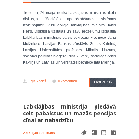
Trešdien, 24. maijā, notika Labklājības ministrijas rīkotā
diskusija “Sociālās apdrošināšanas sistēmas
izaicinājumi”, kuru atklāja labklājības ministrs Jānis
Reirs. Diskusijā uzstājās un savu redzējumu izklāstīja
Labklājības ministrijas valsts sekretāra vietniece Jana
Muižniece, Latvijas Bankas pārstāvis Guntis Kalniņš,
Latvijas Universitātes profesors Mihails Hazans,
sociālās politikas blogere Ruta Zilvere, sociologs Arnis
Kaktiņš un Latvijas Universitātes pētniece Inta Mieriņa.
Egils Zariņš
0 komentāru
Lasi vairāk
Labklājības ministrija piedāvā
celt pabalstus un mazās pensijas
cīņai ar nabadzību
2017. gada 24. marts