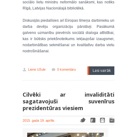
sociālo lietu ministru neformālo sanāksmi, kas notiks
Rīgā, Latvijas Nacionālajā bibliotēkā.
Diskusijās piedalīsies arī Eiropas līmeņa darbinieku un
darba devēju organizāciju pārstāvji. Pasākumā
galveno uzmanību pievērsīs sociālā dialoga attīstībai,
kas ir būtisks priekšnoteikums iekļaujošai izaugsmei,
nodarbinātības sekmēšanai un kvalitatīvu darba vietu
nodrošināšanai.
Liene Užule
0 komentāru
Lasi vairāk
Cilvēki ar invaliditāti
sagatavojuši suvenīrus
prezidentūras viesiem
2015. gada 19. aprīlis