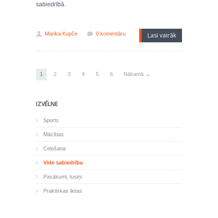
sabiedrībā.
Marika Kupče
0 komentāru
Lasi vairāk
1
2
3
4
5
6
Nākamā →
IZVĒLNE
Sports
Mācības
Ceļošana
Vide sabiedrība
Pasākumi, tusiņi
Praktiskas lietas