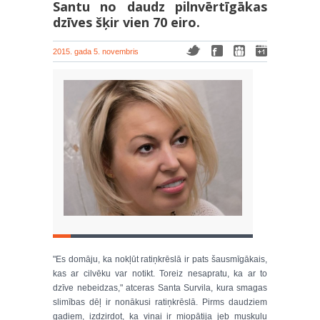
Santu no daudz pilnvērtīgākas
dzīves šķir vien 70 eiro.
2015. gada 5. novembris
"Es domāju, ka nokļūt ratiņkrēslā ir pats šausmīgākais,
kas ar cilvēku var notikt. Toreiz nesapratu, ka ar to
dzīve nebeidzas," atceras Santa Survila, kura smagas
slimības dēļ ir nonākusi ratiņkrēslā. Pirms daudziem
gadiem, izdzirdot, ka viņai ir miopātija jeb muskuļu