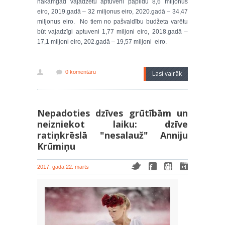
nākamgad vajadzētu aptuveni papildu 8,6 miljonus
eiro, 2019.gadā – 32 miljonus eiro, 2020.gadā – 34,47
miljonus eiro. No tiem no pašvaldību budžeta varētu
būt vajadzīgi aptuveni 1,77 miljoni eiro, 2018.gadā –
17,1 miljoni eiro, 202.gadā – 19,57 miljoni eiro.
0 komentāru
Lasi vairāk
Nepadoties dzīves grūtībām un
neizniekot laiku: dzīve
ratiņkrēslā "nesalauž" Anniju
Krūmiņu
2017. gada 22. marts