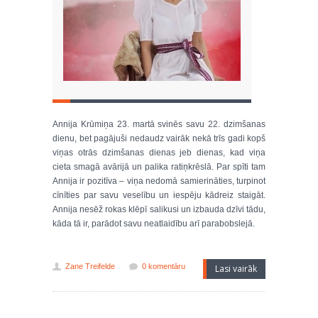
Annija Krūmiņa 23. martā svinēs savu 22. dzimšanas
dienu, bet pagājuši nedaudz vairāk nekā trīs gadi kopš
viņas otrās dzimšanas dienas jeb dienas, kad viņa
cieta smagā avārijā un palika ratiņkrēslā. Par spīti tam
Annija ir pozitīva – viņa nedomā samierināties, turpinot
cīnīties par savu veselību un iespēju kādreiz staigāt.
Annija nesēž rokas klēpī salikusi un izbauda dzīvi tādu,
kāda tā ir, parādot savu neatlaidību arī parabobslejā.
Zane Treifelde
0 komentāru
Lasi vairāk