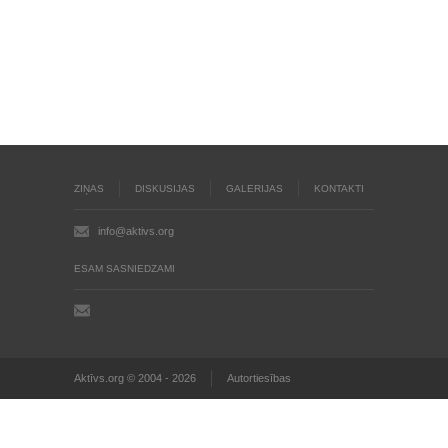
ZIŅAS
DISKUSIJAS
GALERIJAS
KONTAKTI
info@aktivs.org
ESAM SASNIEDZAMI
Aktīvs.org © 2004 - 2026
Autortiesības