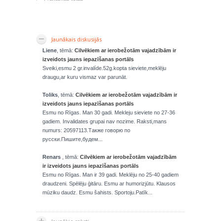
Jaunākais diskusijās
Liene
, tēmā:
Cilvēkiem ar ierobežotām vajadzībām ir
izveidots jauns iepazīšanas portāls
Sveiki,esmu 2 gr.invalíde.52g.kopta sieviete,meklēju
draugu,ar kuru vismaz var parunāt.
Toliks
, tēmā:
Cilvēkiem ar ierobežotām vajadzībām ir
izveidots jauns iepazīšanas portāls
Esmu no Rīgas. Man 30 gadi. Mekleju sieviete no 27-36
gadiem. Invalidates grupai nav nozime. Raksti,mans
numurs: 20597113.Также говорю по
русски.Пишите,будем...
Renars
, tēmā:
Cilvēkiem ar ierobežotām vajadzībām
ir izveidots jauns iepazīšanas portāls
Esmu no Rīgas. Man ir 39 gadi. Meklēju no 25-40 gadiem
draudzeni. Spēlēju ģitāru. Esmu ar humorizjūtu. Klausos
mūziku daudz. Esmu šahists. Sportoju.Patīk...