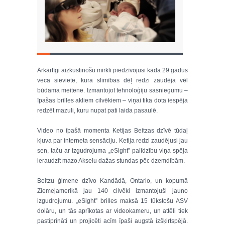
Ārkārtīgi aizkustinošu mirkli piedzīvojusi kāda 29 gadus
veca sieviete, kura slimības dēļ redzi zaudēja vēl
būdama meitene. Izmantojot tehnoloģiju sasniegumu –
īpašas brilles akliem cilvēkiem – viņai tika dota iespēja
redzēt mazuli, kuru nupat pati laida pasaulē.
Video no īpašā momenta Ketijas Beitzas dzīvē tūdaļ
kļuva par interneta sensāciju. Ketija redzi zaudējusi jau
sen, taču ar izgudrojuma „eSight” palīdzību viņa spēja
ieraudzīt mazo Akselu dažas stundas pēc dzemdībām.
Beitzu ģimene dzīvo Kandādā, Ontario, un kopumā
Ziemeļamerikā jau 140 cilvēki izmantojuši jauno
izgudrojumu. „eSight” brilles maksā 15 tūkstošu ASV
dolāru, un tās aprīkotas ar videokameru, un attēli tiek
pastiprināti un projicēti acīm īpaši augstā izšķirtspējā.