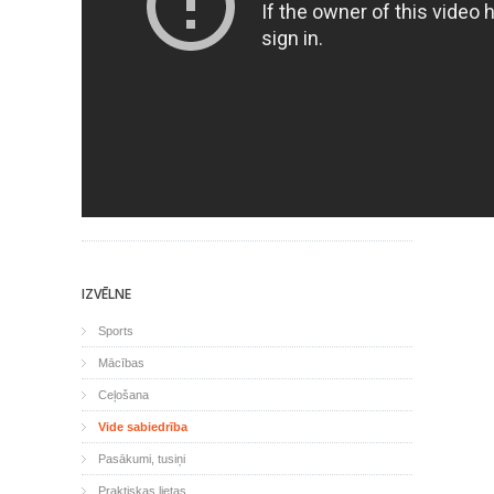
IZVĒLNE
Sports
Mācības
Ceļošana
Vide sabiedrība
Pasākumi, tusiņi
Praktiskas lietas