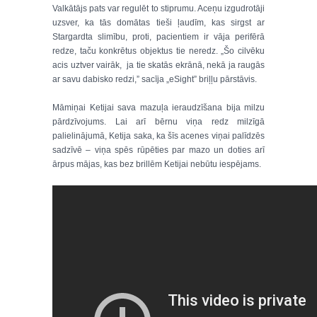
Valkātājs pats var regulēt to stiprumu. Aceņu izgudrotāji
uzsver, ka tās domātas tieši ļaudīm, kas sirgst ar
Stargardta slimību, proti, pacientiem ir vāja perifērā
redze, taču konkrētus objektus tie neredz. „Šo cilvēku
acis uztver vairāk, ja tie skatās ekrānā, nekā ja raugās
ar savu dabisko redzi,” sacīja „eSight” briļļu pārstāvis.
Māmiņai Ketijai sava mazuļa ieraudzīšana bija milzu
pārdzīvojums. Lai arī bērnu viņa redz milzīgā
palielinājumā, Ketija saka, ka šīs acenes viņai palīdzēs
sadzīvē – viņa spēs rūpēties par mazo un doties arī
ārpus mājas, kas bez brillēm Ketijai nebūtu iespējams.