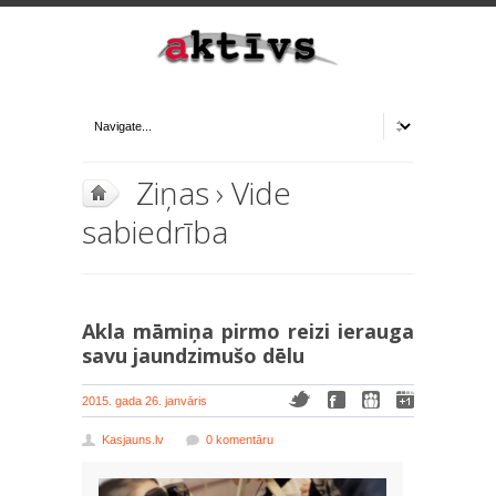
Ziņas
›
Vide
sabiedrība
Akla māmiņa pirmo reizi ierauga
savu jaundzimušo dēlu
2015. gada 26. janvāris
Kasjauns.lv
0 komentāru