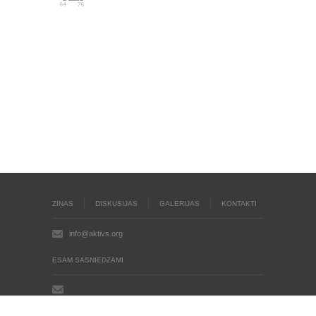
ZIŅAS
DISKUSIJAS
GALERIJAS
KONTAKTI
info@aktivs.org
ESAM SASNIEDZAMI