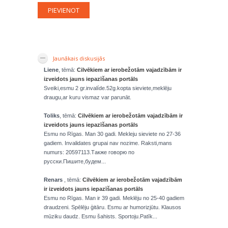
Jaunākais diskusijās
Liene
, tēmā:
Cilvēkiem ar ierobežotām vajadzībām ir
izveidots jauns iepazīšanas portāls
Sveiki,esmu 2 gr.invalíde.52g.kopta sieviete,meklēju
draugu,ar kuru vismaz var parunāt.
Toliks
, tēmā:
Cilvēkiem ar ierobežotām vajadzībām ir
izveidots jauns iepazīšanas portāls
Esmu no Rīgas. Man 30 gadi. Mekleju sieviete no 27-36
gadiem. Invalidates grupai nav nozime. Raksti,mans
numurs: 20597113.Также говорю по
русски.Пишите,будем...
Renars
, tēmā:
Cilvēkiem ar ierobežotām vajadzībām
ir izveidots jauns iepazīšanas portāls
Esmu no Rīgas. Man ir 39 gadi. Meklēju no 25-40 gadiem
draudzeni. Spēlēju ģitāru. Esmu ar humorizjūtu. Klausos
mūziku daudz. Esmu šahists. Sportoju.Patīk...