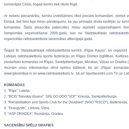
norisinājās Cēsīs, šogad turnīrs tiek rīkots Rīgā.
Ar nelielu piesardzību, turnīru izvēlējāmies rīkot piecām komandām, ņemot vē
Eiropā, bet liels bija mūsu pārsteigums, ka jau pirmajās divās nedēļās uz turn
komandas. Šāda atsaucība pateicoties mūsu iepriekš organizētajiem divi
čempionāta organizēšanai 2009.gadā, kas no Starptautiskās ratiņbasketbol
organizētās ratiņbasketbola sacensības attiecīgajā gadā.
Šogad III. Starptautiskajā ratiņbasketbola turnīrā „Rīgas Kauss”, ko organizē
Latvijas ratiņbasketbola sporta federāciju un Rīgas Domes Izglītības, Kultūra
piedalīsies komandas no Rīgas, Sanktpēterburgas, Minskas, Viļņas un Oradea 
Aicinām visus interesentus vērot spēles klātienē, kā arī „Rīgas“ komandas 
www.lpkomiteja.lv un www.ratinbasketbols.lv , kā arī Sportacentrs.com TV un Lat
KOMANDAS
1. “Rīga”, Latvija
2. “BCIS “Nevskiy Alyans” SPb GO OOO “VOI”” Krievija, Sankpēterburga
3. "Rehabilitation and Sports Club for the Disabled" (NGO "RSCD"), Baltkrievija
4. “Draugyste”, Lietuva, Viļņa
5. “ASP ORADEA”, Rumānija, Oradea
SACENSĪBU SPĒĻU GRAFIKS