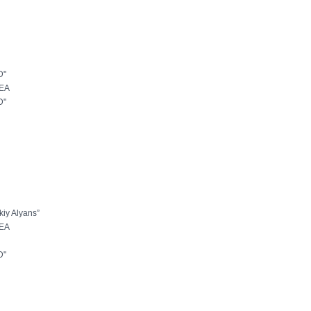
D"
EA
D"
kiy Alyans”
EA
D"