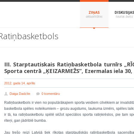
ZIŅAS
DISKUSIJA
Ratiņbasketbols
III. Starptautiskais Ratiņbasketbola turnīrs „RĪ
Sporta centrā „ĶEIZARMEŽS”, Ezermalas iela 30,
2012. gada 14. aprīlis
Daiga Dadzīte
0 komentāru
Ratiņbasketbols ir vien no populārākajiem sporta veidiem cilvēkiem ar invaliditāt
basketbola spēles noteikumiem – grozu augstums, laukuma izmērs, spēles laiks i
ir tā, ka ratiņbasketbolu spēlē sēžot speciālos sporta ratiņkrēslos, pie tam spē
riteņi, gan jādriblē bumba.
Jau trešo reizi Latvijā tiek rīkotas starptautiskās ratiņbasketbola sacensīb