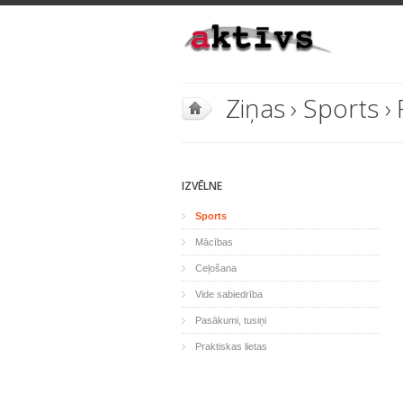
Ziņas
›
Sports
›
IZVĒLNE
Sports
Mācības
Ceļošana
Vide sabiedrība
Pasākumi, tusiņi
Praktiskas lietas