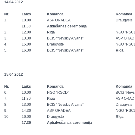
14.04.2012
Nr.
Laiks
Komanda
Komanda
1.
10.00
ASP ORADEA
Draugyste
11.30
Atklāšanas ceremonija
2.
12.00
Rīga
NGO "RSC
3.
13.30
BCIS “Nevskiy Alyans”
ASP ORAD
4.
15.00
Draugyste
NGO "RSC
5.
16.30
BCIS “Nevskiy Alyans”
Rīga
15.04.2012
Nr.
Laiks
Komanda
Komanda
6.
10.00
NGO "RSCD"
BCIS “Nevs
7.
11.30
Rīga
ASP ORAD
8.
13.00
BCIS “Nevskiy Alyans”
Draugyste
9.
14.30
ASP ORADEA
NGO "RSC
10.
16.00
Draugyste
Rīga
17.30
Apbalvošanas ceremonija