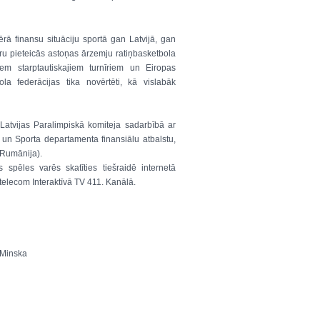
rā finansu situāciju sportā gan Latvijā, gan
īru pieteicās astoņas ārzemju ratiņbasketbola
em starptautiskajiem turnīriem un Eiropas
a federācijas tika novērtēti, kā vislabāk
 Latvijas Paralimpiskā komiteja sadarbībā ar
s un Sporta departamenta finansiālu atbalstu,
(Rumānija).
spēles varēs skatīties tiešraidē internetā
telecom Interaktīvā TV 411. Kanālā.
, Minska