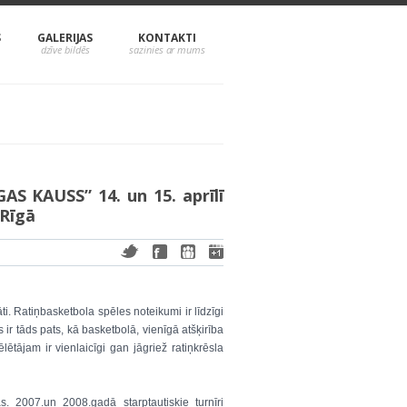
S
GALERIJAS
KONTAKTI
GAS KAUSS” 14. un 15. aprīlī
 Rīgā
i. Ratiņbasketbola spēles noteikumi ir līdzīgi
r tāds pats, kā basketbolā, vienīgā atšķirība
lētājam ir vienlaicīgi gan jāgriež ratiņkrēsla
as. 2007.un 2008.gadā starptautiskie turnīri