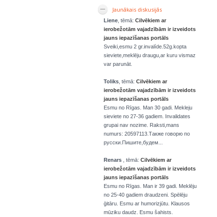
Jaunākais diskusijās
Liene
, tēmā:
Cilvēkiem ar
ierobežotām vajadzībām ir izveidots
jauns iepazīšanas portāls
Sveiki,esmu 2 gr.invalíde.52g.kopta
sieviete,meklēju draugu,ar kuru vismaz
var parunāt.
Toliks
, tēmā:
Cilvēkiem ar
ierobežotām vajadzībām ir izveidots
jauns iepazīšanas portāls
Esmu no Rīgas. Man 30 gadi. Mekleju
sieviete no 27-36 gadiem. Invalidates
grupai nav nozime. Raksti,mans
numurs: 20597113.Также говорю по
русски.Пишите,будем...
Renars
, tēmā:
Cilvēkiem ar
ierobežotām vajadzībām ir izveidots
jauns iepazīšanas portāls
Esmu no Rīgas. Man ir 39 gadi. Meklēju
no 25-40 gadiem draudzeni. Spēlēju
ģitāru. Esmu ar humorizjūtu. Klausos
mūziku daudz. Esmu šahists.