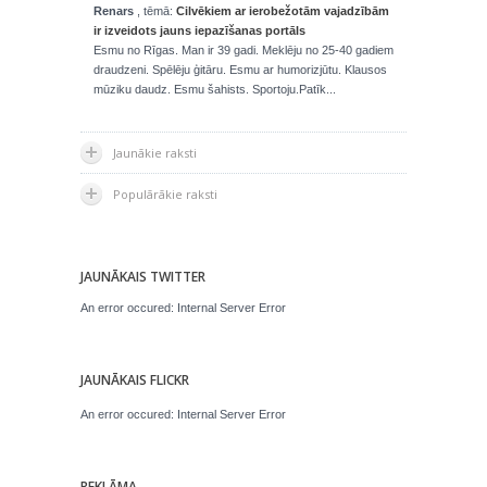
Renars
, tēmā:
Cilvēkiem ar ierobežotām vajadzībām
ir izveidots jauns iepazīšanas portāls
Esmu no Rīgas. Man ir 39 gadi. Meklēju no 25-40 gadiem
draudzeni. Spēlēju ģitāru. Esmu ar humorizjūtu. Klausos
mūziku daudz. Esmu šahists. Sportoju.Patīk...
Jaunākie raksti
Populārākie raksti
JAUNĀKAIS TWITTER
An error occured: Internal Server Error
JAUNĀKAIS FLICKR
An error occured: Internal Server Error
REKLĀMA