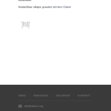
Nodarbības siltajos graudos
bērniem Olainē
ZIŅAS
DISKUSIJAS
GALERIJAS
KONTAKTI
info@aktivs.org