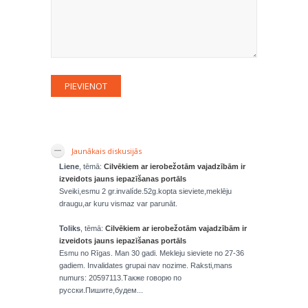
Jaunākais diskusijās
Liene
, tēmā:
Cilvēkiem ar ierobežotām vajadzībām ir
izveidots jauns iepazīšanas portāls
Sveiki,esmu 2 gr.invalíde.52g.kopta sieviete,meklēju
draugu,ar kuru vismaz var parunāt.
Toliks
, tēmā:
Cilvēkiem ar ierobežotām vajadzībām ir
izveidots jauns iepazīšanas portāls
Esmu no Rīgas. Man 30 gadi. Mekleju sieviete no 27-36
gadiem. Invalidates grupai nav nozime. Raksti,mans
numurs: 20597113.Также говорю по
русски.Пишите,будем...