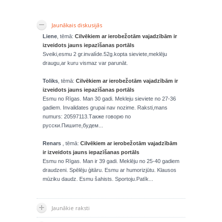
Jaunākais diskusijās
Liene
, tēmā:
Cilvēkiem ar ierobežotām vajadzībām ir
izveidots jauns iepazīšanas portāls
Sveiki,esmu 2 gr.invalíde.52g.kopta sieviete,meklēju
draugu,ar kuru vismaz var parunāt.
Toliks
, tēmā:
Cilvēkiem ar ierobežotām vajadzībām ir
izveidots jauns iepazīšanas portāls
Esmu no Rīgas. Man 30 gadi. Mekleju sieviete no 27-36
gadiem. Invalidates grupai nav nozime. Raksti,mans
numurs: 20597113.Также говорю по
русски.Пишите,будем...
Renars
, tēmā:
Cilvēkiem ar ierobežotām vajadzībām
ir izveidots jauns iepazīšanas portāls
Esmu no Rīgas. Man ir 39 gadi. Meklēju no 25-40 gadiem
draudzeni. Spēlēju ģitāru. Esmu ar humorizjūtu. Klausos
mūziku daudz. Esmu šahists. Sportoju.Patīk...
Jaunākie raksti