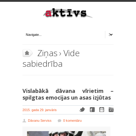
Ziņas
›
Vide
sabiedrība
Vislabākā dāvana vīrietim –
spilgtas emocijas un asas izjūtas
2015. gada 29. janvāris
Dāvanu Serviss
0 komentāru