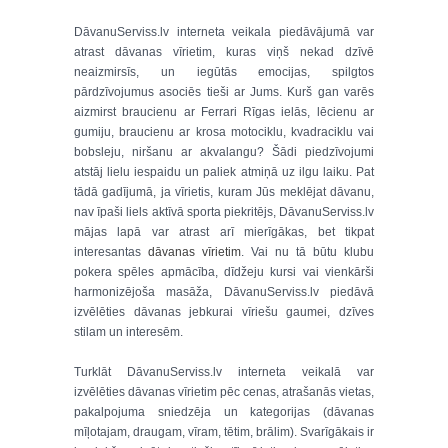
DāvanuServiss.lv interneta veikala piedāvājumā var
atrast dāvanas vīrietim, kuras viņš nekad dzīvē
neaizmirsīs, un iegūtās emocijas, spilgtos
pārdzīvojumus asociēs tieši ar Jums. Kurš gan varēs
aizmirst braucienu ar Ferrari Rīgas ielās, lēcienu ar
gumiju, braucienu ar krosa motociklu, kvadraciklu vai
bobsleju, niršanu ar akvalangu? Šādi piedzīvojumi
atstāj lielu iespaidu un paliek atmiņā uz ilgu laiku. Pat
tādā gadījumā, ja vīrietis, kuram Jūs meklējat dāvanu,
nav īpaši liels aktīvā sporta piekritējs, DāvanuServiss.lv
mājas lapā var atrast arī mierīgākas, bet tikpat
interesantas
dāvanas vīrietim
. Vai nu tā būtu klubu
pokera spēles apmācība, dīdžeju kursi vai vienkārši
harmonizējoša masāža, DāvanuServiss.lv piedāvā
izvēlēties dāvanas jebkurai vīriešu gaumei, dzīves
stilam un interesēm.
Turklāt DāvanuServiss.lv interneta veikalā var
izvēlēties dāvanas vīrietim pēc cenas, atrašanās vietas,
pakalpojuma sniedzēja un kategorijas (dāvanas
mīļotajam, draugam, vīram, tētim, brālim). Svarīgākais ir