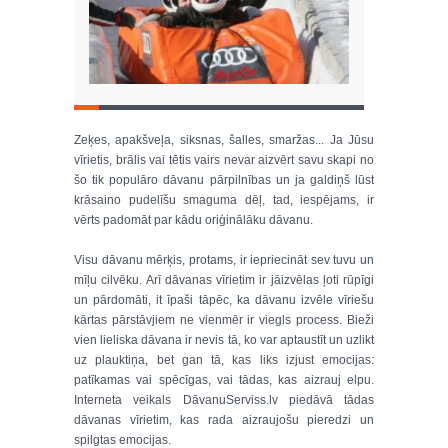
Zeķes, apakšveļa, siksnas, šalles, smaržas... Ja Jūsu
vīrietis, brālis vai tētis vairs nevar aizvērt savu skapi no
šo tik populāro dāvanu pārpilnības un ja galdiņš lūst
krāsaino pudelīšu smaguma dēļ, tad, iespējams, ir
vērts padomāt par kādu oriģinālāku dāvanu.
Visu dāvanu mērķis, protams, ir iepriecināt sev tuvu un
mīļu cilvēku. Arī dāvanas vīrietim ir jāizvēlas ļoti rūpīgi
un pārdomāti, it īpaši tāpēc, ka dāvanu izvēle vīriešu
kārtas pārstāvjiem ne vienmēr ir viegls process. Bieži
vien lieliska dāvana ir nevis tā, ko var aptaustīt un uzlikt
uz plauktiņa, bet gan tā, kas liks izjust emocijas:
patīkamas vai spēcīgas, vai tādas, kas aizrauj elpu.
Interneta veikals DāvanuServiss.lv piedāvā tādas
dāvanas vīrietim, kas rada aizraujošu pieredzi un
spilgtas emocijas.