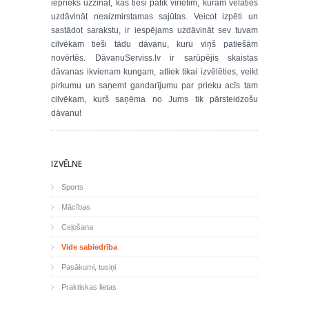
iepriekš uzzināt, kas tieši patīk vīrietim, kuram vēlaties
uzdāvināt neaizmirstamas sajūtas. Veicot izpēti un
sastādot sarakstu, ir iespējams uzdāvināt sev tuvam
cilvēkam tieši tādu dāvanu, kuru viņš patiešām
novērtēs. DāvanuServiss.lv ir sarūpējis skaistas
dāvanas ikvienam kungam, atliek tikai izvēlēties, veikt
pirkumu un saņemt gandarījumu par prieku acīs tam
cilvēkam, kurš saņēma no Jums tik pārsteidzošu
dāvanu!
IZVĒLNE
Sports
Mācības
Ceļošana
Vide sabiedrība
Pasākumi, tusiņi
Praktiskas lietas