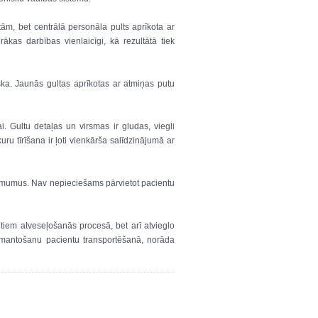
tām, bet centrālā personāla pults aprīkota ar
ākas darbības vienlaicīgi, kā rezultātā tiek
ka. Jaunās gultas aprīkotas ar atmiņas putu
i. Gultu detaļas un virsmas ir gludas, viegli
ru tīrīšana ir ļoti vienkārša salīdzinājumā ar
ņēmumus. Nav nepieciešams pārvietot pacientu
tiem atveseļošanās procesā, bet arī atvieglo
zmantošanu pacientu transportēšanā, norāda