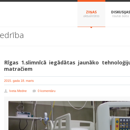
ZIŅAS
DISKUSIJA
iedrība
Rīgas 1.slimnīcā iegādātas jaunāko tehnoloģij
matračiem
2015. gada 18. marts
Iveta Medne
0 komentāru