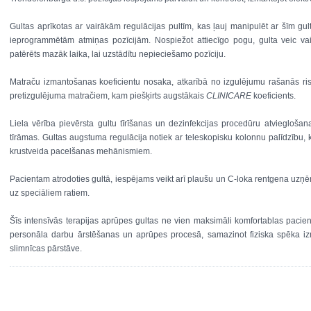
Gultas aprīkotas ar vairākām regulācijas pultīm, kas ļauj manipulēt ar šīm gul
ieprogrammētām atmiņas pozīcijām. Nospiežot attiecīgo pogu, gulta veic vair
patērēts mazāk laika, lai uzstādītu nepieciešamo pozīciju.
Matraču izmantošanas koeficientu nosaka, atkarībā no izgulējumu rašanās ris
pretizgulējuma matračiem, kam piešķirts augstākais
CLINICARE
koeficients.
Liela vērība pievērsta gultu tīrīšanas un dezinfekcijas procedūru atvieglošana
tīrāmas. Gultas augstuma regulācija notiek ar teleskopisku kolonnu palīdzību, ku
krustveida pacelšanas mehānismiem.
Pacientam atrodoties gultā, iespējams veikt arī plaušu un C-loka rentgena uz
uz speciāliem ratiem.
Šīs intensīvās terapijas aprūpes gultas ne vien maksimāli komfortablas pacien
personāla darbu ārstēšanas un aprūpes procesā, samazinot fiziska spēka i
slimnīcas pārstāve.