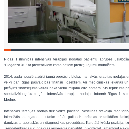
Rīgas 1.slimnīcas intensīvās terapijas nodaļas pacientu aprūpes uzlaboš
"Eleganza XC" ar preventīviem kombinētiem pretizgulējumu matračiem.
2014. gada nogalē atvērtā jaunā operāciju bloka, intensīvās terapijas nodaļas un 
veikti par Rīgas pašvaldības finanšu līdzekļiem. Arī medicīniskās iekārtas un
piešķirts finansējums vairāk nekā viena miljona eiro apmērā. Šis iepirkums p
specializētu gultu piegādi intensīvās terapijas nodaļai, informē Rīgas 1. slim
Medne.
Intensīvās terapijas nodaļā tiek veikts pacientu veselības stāvokļa monitor
Intensīvās terapijas daudzfunkcionālās gultas ir aprīkotas ar unikālām funkc
daudzas terapeitiskās un diagnostikas procedūras. Kardiālā krēsla pozīcija, 
Trendelenburga u.c. pozīcijas iespējams pārvaldīt un kontrolēt, izmantojot elekt