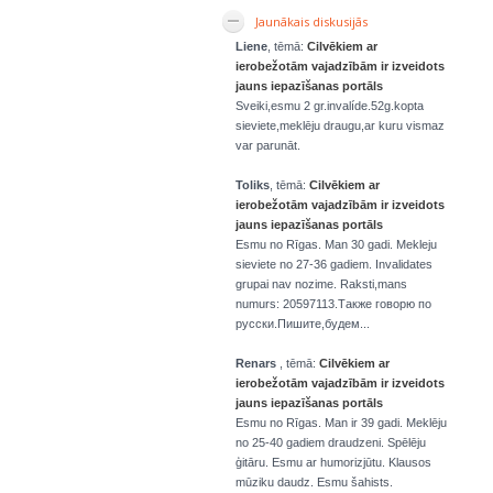
Jaunākais diskusijās
Liene
, tēmā:
Cilvēkiem ar
ierobežotām vajadzībām ir izveidots
jauns iepazīšanas portāls
Sveiki,esmu 2 gr.invalíde.52g.kopta
sieviete,meklēju draugu,ar kuru vismaz
var parunāt.
Toliks
, tēmā:
Cilvēkiem ar
ierobežotām vajadzībām ir izveidots
jauns iepazīšanas portāls
Esmu no Rīgas. Man 30 gadi. Mekleju
sieviete no 27-36 gadiem. Invalidates
grupai nav nozime. Raksti,mans
numurs: 20597113.Также говорю по
русски.Пишите,будем...
Renars
, tēmā:
Cilvēkiem ar
ierobežotām vajadzībām ir izveidots
jauns iepazīšanas portāls
Esmu no Rīgas. Man ir 39 gadi. Meklēju
no 25-40 gadiem draudzeni. Spēlēju
ģitāru. Esmu ar humorizjūtu. Klausos
mūziku daudz. Esmu šahists.