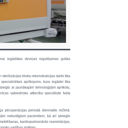
anai iegādātas deviņas regulējamas gultas
sterilizācijas bloka rekonstrukcijas darbi tika
 specializētais aprīkojums, kura iegādei tika
abeigts ar jaunākajām tehnoloģijām aprīkotu,
nīcas sabiedrisko attiecību speciāliste Iveta
ings pēcoperācijas periodā diennakts režīmā.
ijām nekustīgiem pacientiem, kā arī atvieglo
izmeklēšanas, kardiopulmonārās reanimācijas,
ronisku vadības sistēmu.