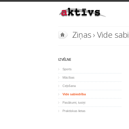
Ziņas
›
Vide sab
IZVĒLNE
Sports
Mācības
Ceļošana
Vide sabiedrība
Pasākumi, tusiņi
Praktiskas lietas