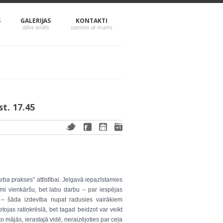
S
GALERIJAS
KONTAKTI
t. 17.45
a prakses” attīstībai. Jelgavā iepazīstamies
ami vienkāršu, bet labu darbu – par iespējas
 – šāda izdevība nupat radusies vairākiem
ojas ratiņkrēslā, bet tagad beidzot var veikt
o mājās, ierastajā vidē, neraizējoties par ceļa