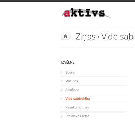
Ziņas
›
Vide sab
IZVĒLNE
Sports
Mācības
Ceļošana
Vide sabiedrība
Pasākumi, tusiņi
Praktiskas lietas