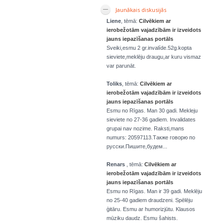
Jaunākais diskusijās
Liene
, tēmā:
Cilvēkiem ar
ierobežotām vajadzībām ir izveidots
jauns iepazīšanas portāls
Sveiki,esmu 2 gr.invalíde.52g.kopta
sieviete,meklēju draugu,ar kuru vismaz
var parunāt.
Toliks
, tēmā:
Cilvēkiem ar
ierobežotām vajadzībām ir izveidots
jauns iepazīšanas portāls
Esmu no Rīgas. Man 30 gadi. Mekleju
sieviete no 27-36 gadiem. Invalidates
grupai nav nozime. Raksti,mans
numurs: 20597113.Также говорю по
русски.Пишите,будем...
Renars
, tēmā:
Cilvēkiem ar
ierobežotām vajadzībām ir izveidots
jauns iepazīšanas portāls
Esmu no Rīgas. Man ir 39 gadi. Meklēju
no 25-40 gadiem draudzeni. Spēlēju
ģitāru. Esmu ar humorizjūtu. Klausos
mūziku daudz. Esmu šahists.