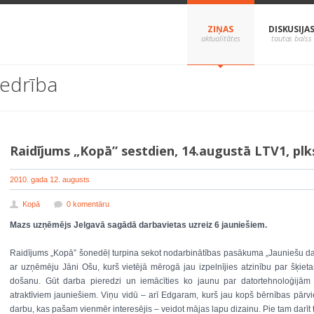
ZIŅAS
DISKUSIJA
iedrība
Raidījums „Kopā” sestdien, 14.augustā LTV1, plks
2010. gada 12. augusts
Kopā
0 komentāru
Mazs uzņēmējs Jelgavā sagādā darbavietas uzreiz 6 jauniešiem.
Raidījums „Kopā” šonedēļ turpina sekot nodarbinātības pasākuma „Jauniešu darb
ar uzņēmēju Jāni Ošu, kurš vietējā mērogā jau izpelnījies atzinību par šķiet
došanu. Gūt darba pieredzi un iemācīties ko jaunu par datortehnoloģijām
atraktīviem jauniešiem. Viņu vidū – arī Edgaram, kurš jau kopš bērnības pārviet
darbu, kas pašam vienmēr interesējis – veidot mājas lapu dizainu. Pie tam darīt t