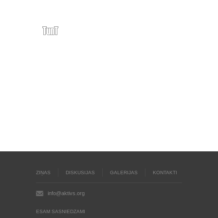
ZIŅAS
DISKUSIJAS
GALERIJAS
KONTAKTI
info@aktivs.org
ESAM SASNIEDZAMI