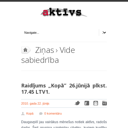
Ziņas
›
Vide
sabiedrība
Raidījums „Kopā” 26.jūnijā plkst.
17.45 LTV1.
2010. gada 22. jūnijs
Kopā
0 komentāru
Daugavpilī jau vairākus mēnešus notiek aktīvs, radošs
darbs. Šeit grupiņa uzņēmīgu cilvēku, kuriem kustību