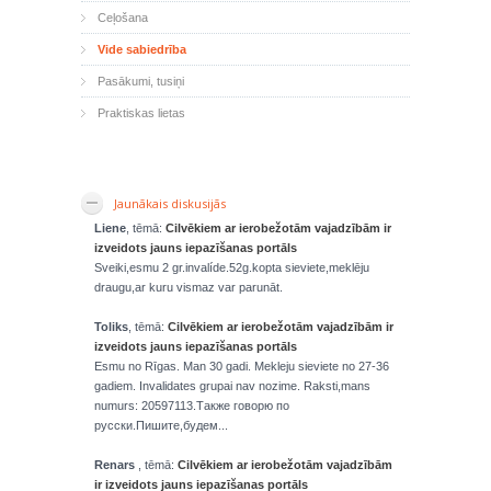
Ceļošana
Vide sabiedrība
Pasākumi, tusiņi
Praktiskas lietas
Jaunākais diskusijās
Liene
, tēmā:
Cilvēkiem ar ierobežotām vajadzībām ir
izveidots jauns iepazīšanas portāls
Sveiki,esmu 2 gr.invalíde.52g.kopta sieviete,meklēju
draugu,ar kuru vismaz var parunāt.
Toliks
, tēmā:
Cilvēkiem ar ierobežotām vajadzībām ir
izveidots jauns iepazīšanas portāls
Esmu no Rīgas. Man 30 gadi. Mekleju sieviete no 27-36
gadiem. Invalidates grupai nav nozime. Raksti,mans
numurs: 20597113.Также говорю по
русски.Пишите,будем...
Renars
, tēmā:
Cilvēkiem ar ierobežotām vajadzībām
ir izveidots jauns iepazīšanas portāls