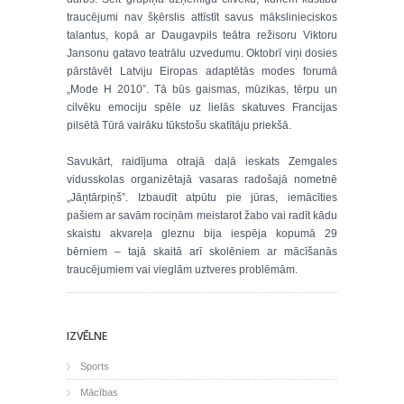
traucējumi nav šķērslis attīstīt savus mākslinieciskos
talantus, kopā ar Daugavpils teātra režisoru Viktoru
Jansonu gatavo teatrālu uzvedumu. Oktobrī viņi dosies
pārstāvēt Latviju Eiropas adaptētās modes forumā
„Mode H 2010”. Tā būs gaismas, mūzikas, tērpu un
cilvēku emociju spēle uz lielās skatuves Francijas
pilsētā Tūrā vairāku tūkstošu skatītāju priekšā.
Savukārt, raidījuma otrajā daļā ieskats Zemgales
vidusskolas organizētajā vasaras radošajā nometnē
„Jāņtārpiņš”. Izbaudīt atpūtu pie jūras, iemācīties
pašiem ar savām rociņām meistarot žabo vai radīt kādu
skaistu akvareļa gleznu bija iespēja kopumā 29
bērniem – tajā skaitā arī skolēniem ar mācīšanās
traucējumiem vai vieglām uztveres problēmām.
IZVĒLNE
Sports
Mācības