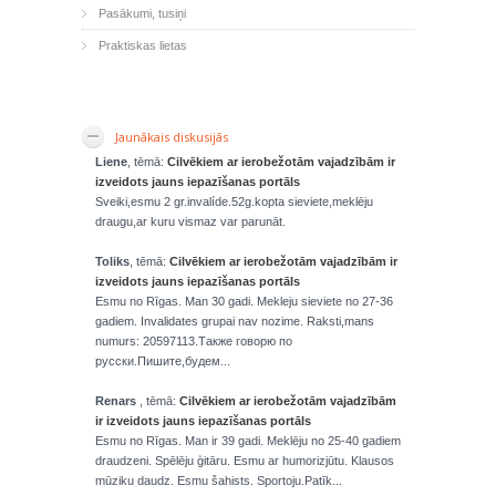
Pasākumi, tusiņi
Praktiskas lietas
Jaunākais diskusijās
Liene
, tēmā:
Cilvēkiem ar ierobežotām vajadzībām ir
izveidots jauns iepazīšanas portāls
Sveiki,esmu 2 gr.invalíde.52g.kopta sieviete,meklēju
draugu,ar kuru vismaz var parunāt.
Toliks
, tēmā:
Cilvēkiem ar ierobežotām vajadzībām ir
izveidots jauns iepazīšanas portāls
Esmu no Rīgas. Man 30 gadi. Mekleju sieviete no 27-36
gadiem. Invalidates grupai nav nozime. Raksti,mans
numurs: 20597113.Также говорю по
русски.Пишите,будем...
Renars
, tēmā:
Cilvēkiem ar ierobežotām vajadzībām
ir izveidots jauns iepazīšanas portāls
Esmu no Rīgas. Man ir 39 gadi. Meklēju no 25-40 gadiem
draudzeni. Spēlēju ģitāru. Esmu ar humorizjūtu. Klausos
mūziku daudz. Esmu šahists. Sportoju.Patīk...