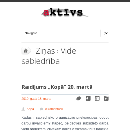
Ziņas
›
Vide
sabiedrība
Raidījums „Kopā” 20. martā
2010. gada 18. marts
Kopā
0 komentāru
Kādas ir sabiedrisko organizāciju priekšrocības, dodot
darbu invalīdiem? Kāpēc, beidzoties subsidēto darba
vietu projektam, cilvēkam darbs visticamāk būs jāmeklē