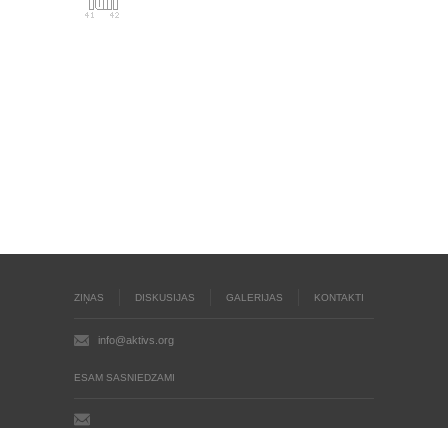
ZIŅAS
DISKUSIJAS
GALERIJAS
KONTAKTI
info@aktivs.org
ESAM SASNIEDZAMI