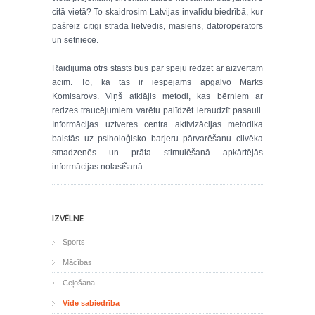
citā vietā? To skaidrosim Latvijas invalīdu biedrībā, kur
pašreiz cītīgi strādā lietvedis, masieris, datoroperators
un sētniece.
Raidījuma otrs stāsts būs par spēju redzēt ar aizvērtām
acīm. To, ka tas ir iespējams apgalvo Marks
Komisarovs. Viņš atklājis metodi, kas bērniem ar
redzes traucējumiem varētu palīdzēt ieraudzīt pasauli.
Informācijas uztveres centra aktivizācijas metodika
balstās uz psiholoģisko barjeru pārvarēšanu cilvēka
smadzenēs un prāta stimulēšanā apkārtējās
informācijas nolasīšanā.
IZVĒLNE
Sports
Mācības
Ceļošana
Vide sabiedrība