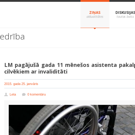
ZIŅAS
DISKUSIJA
iedrība
LM pagājušā gada 11 mēnešos asistenta pakalp
cilvēkiem ar invaliditāti
2015. gada 25. janvāris
Leta
0 komentāru