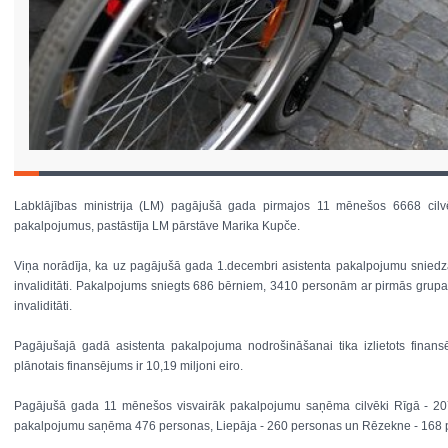
Labklājības ministrija (LM) pagājušā gada pirmajos 11 mēnešos 6668 cilvēki
pakalpojumus, pastāstīja LM pārstāve Marika Kupče.
Viņa norādīja, ka uz pagājušā gada 1.decembri asistenta pakalpojumu sniedza
invaliditāti. Pakalpojums sniegts 686 bērniem, 3410 personām ar pirmās grupas
invaliditāti.
Pagājušajā gadā asistenta pakalpojuma nodrošināšanai tika izlietots finan
plānotais finansējums ir 10,19 miljoni eiro.
Pagājušā gada 11 mēnešos visvairāk pakalpojumu saņēma cilvēki Rīgā - 20
pakalpojumu saņēma 476 personas, Liepāja - 260 personas un Rēzekne - 168 