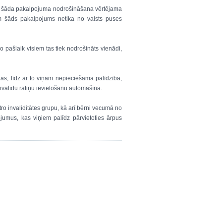
ča, šāda pakalpojuma nodrošināšana vērtējama
tīm šāds pakalpojums netika no valsts puses
 pašlaik visiem tas tiek nodrošināts vienādi,
kas, līdz ar to viņam nepieciešama palīdzība,
invalīdu ratiņu ievietošanu automašīnā.
o invaliditātes grupu, kā arī bērni vecumā no
jumus, kas viņiem palīdz pārvietoties ārpus