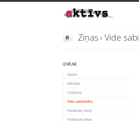
Ziņas
›
Vide sab
IZVĒLNE
Sports
Mācības
Ceļošana
Vide sabiedrība
Pasākumi, tusiņi
Praktiskas lietas