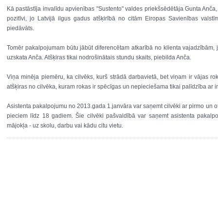
Kā pastāstīja invalīdu apvienības "Sustento" valdes priekšsēdētāja Gunta An
pozitīvi, jo Latvijā ilgus gadus atšķirībā no citām Eiropas Savienības vals
piedāvāts.
Tomēr pakalpojumam būtu jābūt diferencētam atkarībā no klienta vajadzībām, jo
uzskata Anča. Atšķiras tikai nodrošinātais stundu skaits, piebilda Anča.
Viņa minēja piemēru, ka cilvēks, kurš strādā darbavietā, bet viņam ir vājas ro
atšķiras no cilvēka, kuram rokas ir spēcīgas un nepieciešama tikai palīdzība ar 
Asistenta pakalpojumu no 2013.gada 1.janvāra var saņemt cilvēki ar pirmo un otr
pieciem līdz 18 gadiem. Šie cilvēki pašvaldībā var saņemt asistenta pakalpo
mājokļa - uz skolu, darbu vai kādu citu vietu.