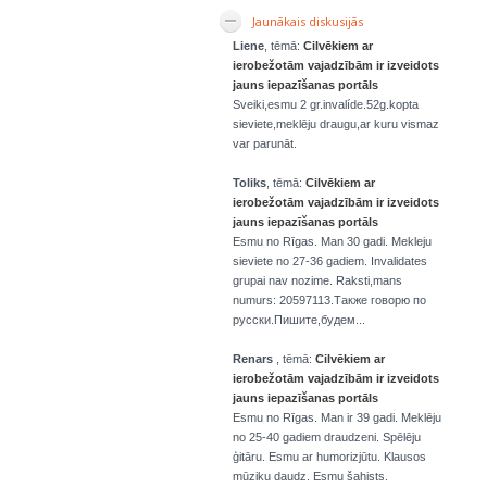
Jaunākais diskusijās
Liene
, tēmā:
Cilvēkiem ar
ierobežotām vajadzībām ir izveidots
jauns iepazīšanas portāls
Sveiki,esmu 2 gr.invalíde.52g.kopta
sieviete,meklēju draugu,ar kuru vismaz
var parunāt.
Toliks
, tēmā:
Cilvēkiem ar
ierobežotām vajadzībām ir izveidots
jauns iepazīšanas portāls
Esmu no Rīgas. Man 30 gadi. Mekleju
sieviete no 27-36 gadiem. Invalidates
grupai nav nozime. Raksti,mans
numurs: 20597113.Также говорю по
русски.Пишите,будем...
Renars
, tēmā:
Cilvēkiem ar
ierobežotām vajadzībām ir izveidots
jauns iepazīšanas portāls
Esmu no Rīgas. Man ir 39 gadi. Meklēju
no 25-40 gadiem draudzeni. Spēlēju
ģitāru. Esmu ar humorizjūtu. Klausos
mūziku daudz. Esmu šahists.