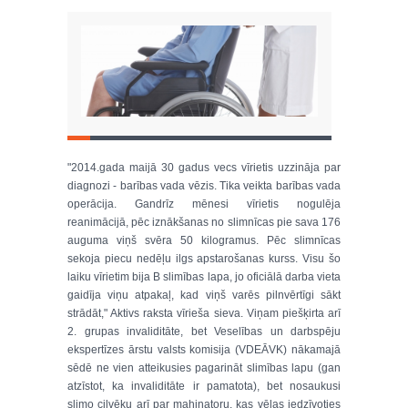
"2014.gada maijā 30 gadus vecs vīrietis uzzināja par
diagnozi - barības vada vēzis. Tika veikta barības vada
operācija. Gandrīz mēnesi vīrietis nogulēja
reanimācijā, pēc iznākšanas no slimnīcas pie sava 176
auguma viņš svēra 50 kilogramus. Pēc slimnīcas
sekoja piecu nedēļu ilgs apstarošanas kurss. Visu šo
laiku vīrietim bija B slimības lapa, jo oficiālā darba vieta
gaidīja viņu atpakaļ, kad viņš varēs pilnvērtīgi sākt
strādāt," Aktivs raksta vīrieša sieva. Viņam piešķirta arī
2. grupas invaliditāte, bet Veselības un darbspēju
ekspertīzes ārstu valsts komisija (VDEĀVK) nākamajā
sēdē ne vien atteikusies pagarināt slimības lapu (gan
atzīstot, ka invaliditāte ir pamatota), bet nosaukusi
slimo cilvēku arī par mahinatoru, kas vēlas iedzīvoties