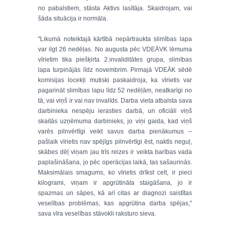
no pabalstiem, stāsta Aktivs lasītāja. Skaidrojam, vai
šāda situācija ir normāla.
"Likumā noteiktajā kārtībā nepārtraukta slimības lapa
var ilgt 26 nedēļas. No augusta pēc VDEĀVK lēmuma
vīrietim tika piešķirta 2.invaliditātes grupa, slimības
lapa turpinājās līdz novembrim. Pirmajā VDEĀK sēdē
komisijas locekļi mutiski paskaidroja, ka vīrietis var
pagarināt slimības lapu līdz 52 nedēļām, neatkarīgi no
tā, vai viņš ir vai nav invalīds. Darba vieta atbalsta sava
darbinieka nespēju ierasties darbā, un oficiāli viņš
skaitās uzņēmuma darbinieks, jo viņi gaida, kad viņš
varēs pilnvērtīgi veikt savus darba pienākumus –
pašlaik vīrietis nav spējīgs pilnvērtīgi ēst, naktīs neguļ,
skābes dēļ viņam jau trīs reizes ir veikta barības vada
paplašināšana, jo pēc operācijas laikā, tas sašaurinās.
Maksimālais smagums, ko vīrietis drīkst celt, ir pieci
kilogrami, viņam ir apgrūtināta staigāšana, jo ir
spazmas un sāpes, kā arī citas ar diagnozi saistītas
veselības problēmas, kas apgrūtina darba spējas,"
sava vīra veselības stāvokli raksturo sieva.