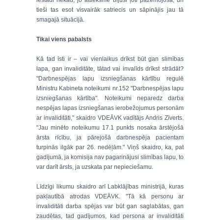
iestādi nekad, jo attieksme bijusi ļoti pazemojoša, un
tieši tas esot visvairāk satriecis un sāpinājis jau tā
smagajā situācijā.
Tikai viens pabalsts
Kā tad īsti ir – vai vienlaikus drīkst būt gan slimības
lapa, gan invaliditāte, tātad vai invalīds drīkst strādāt?
"Darbnespējas lapu izsniegšanas kārtību regulē
Ministru Kabineta noteikumi nr.152 "Darbnespējas lapu
izsniegšanas kārtība". Noteikumi neparedz darba
nespējas lapas izsniegšanas ierobežojumus personām
ar invaliditāti," skaidro VDEĀVK vadītājs Andris Zīverts.
"Jau minēto noteikumu 17.1 punkts nosaka ārstējošā
ārsta rīcību, ja pārejošā darbnespēja pacientam
turpinās ilgāk par 26. nedēļām." Viņš skaidro, ka, pat
gadījumā, ja komisija nav pagarinājusi slimības lapu, to
var darīt ārsts, ja uzskata par nepieciešamu.
Līdzīgi likumu skaidro arī Labklājības ministrijā, kuras
pakļautībā atrodas VDEĀVK. "Tā kā personu ar
invaliditāti darba spējas var būt gan saglabātas, gan
zaudētas, tad gadījumos, kad persona ar invaliditāti