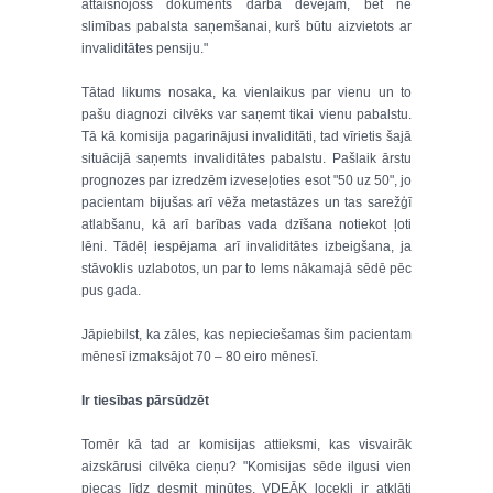
attaisnojošs dokuments darba devējam, bet ne
slimības pabalsta saņemšanai, kurš būtu aizvietots ar
invaliditātes pensiju."
Tātad likums nosaka, ka vienlaikus par vienu un to
pašu diagnozi cilvēks var saņemt tikai vienu pabalstu.
Tā kā komisija pagarinājusi invaliditāti, tad vīrietis šajā
situācijā saņemts invaliditātes pabalstu. Pašlaik ārstu
prognozes par izredzēm izveseļoties esot "50 uz 50", jo
pacientam bijušas arī vēža metastāzes un tas sarežģī
atlabšanu, kā arī barības vada dzīšana notiekot ļoti
lēni. Tādēļ iespējama arī invaliditātes izbeigšana, ja
stāvoklis uzlabotos, un par to lems nākamajā sēdē pēc
pus gada.
Jāpiebilst, ka zāles, kas nepieciešamas šim pacientam
mēnesī izmaksājot 70 – 80 eiro mēnesī.
Ir tiesības pārsūdzēt
Tomēr kā tad ar komisijas attieksmi, kas visvairāk
aizskārusi cilvēka cieņu? "Komisijas sēde ilgusi vien
piecas līdz desmit minūtes. VDEĀK locekļi ir atklāti