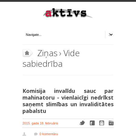
Ziņas
›
Vide
sabiedrība
Komisija invalīdu sauc par
mahinatoru - vienlaicīgi nedrīkst
saņemt slimības un invaliditātes
pabalstu
2015. gada 18. februāris
0 komentāru