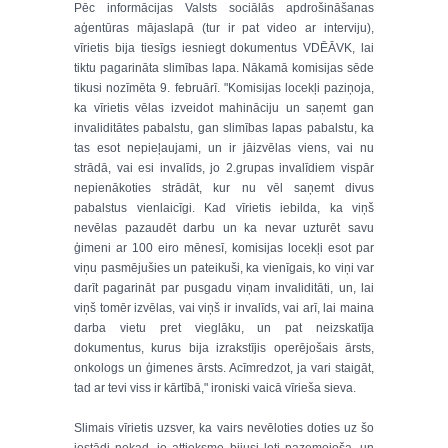
Pēc informācijas Valsts sociālās apdrošināšanas
aģentūras mājaslapā (tur ir pat video ar interviju),
vīrietis bija tiesīgs iesniegt dokumentus VDĒĀVK, lai
tiktu pagarināta slimības lapa. Nākamā komisijas sēde
tikusi nozīmēta 9. februārī. "Komisijas locekļi paziņoja,
ka vīrietis vēlas izveidot mahināciju un saņemt gan
invaliditātes pabalstu, gan slimības lapas pabalstu, ka
tas esot nepieļaujami, un ir jāizvēlas viens, vai nu
strādā, vai esi invalīds, jo 2.grupas invalīdiem vispār
nepienākoties strādāt, kur nu vēl saņemt divus
pabalstus vienlaicīgi. Kad vīrietis iebilda, ka viņš
nevēlas pazaudēt darbu un ka nevar uzturēt savu
ģimeni ar 100 eiro mēnesī, komisijas locekļi esot par
viņu pasmējušies un pateikuši, ka vienīgais, ko viņi var
darīt pagarināt par pusgadu viņam invaliditāti, un, lai
viņš tomēr izvēlas, vai viņš ir invalīds, vai arī, lai maina
darba vietu pret vieglāku, un pat neizskatīja
dokumentus, kurus bija izrakstījis operējošais ārsts,
onkologs un ģimenes ārsts. Acīmredzot, ja vari staigāt,
tad ar tevi viss ir kārtībā," ironiski vaicā vīrieša sieva.
Slimais vīrietis uzsver, ka vairs nevēloties doties uz šo