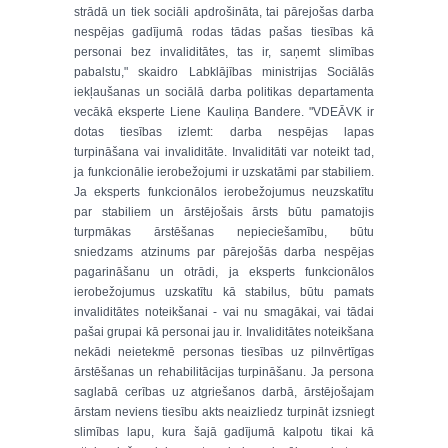
strādā un tiek sociāli apdrošināta, tai pārejošas darba
nespējas gadījumā rodas tādas pašas tiesības kā
personai bez invaliditātes, tas ir, saņemt slimības
pabalstu," skaidro Labklājības ministrijas Sociālās
iekļaušanas un sociālā darba politikas departamenta
vecākā eksperte Liene Kauliņa Bandere. "VDEĀVK ir
dotas tiesības izlemt: darba nespējas lapas
turpināšana vai invaliditāte. Invaliditāti var noteikt tad,
ja funkcionālie ierobežojumi ir uzskatāmi par stabiliem.
Ja eksperts funkcionālos ierobežojumus neuzskatītu
par stabiliem un ārstējošais ārsts būtu pamatojis
turpmākas ārstēšanas nepieciešamību, būtu
sniedzams atzinums par pārejošās darba nespējas
pagarināšanu un otrādi, ja eksperts funkcionālos
ierobežojumus uzskatītu kā stabilus, būtu pamats
invaliditātes noteikšanai - vai nu smagākai, vai tādai
pašai grupai kā personai jau ir. Invaliditātes noteikšana
nekādi neietekmē personas tiesības uz pilnvērtīgas
ārstēšanas un rehabilitācijas turpināšanu. Ja persona
saglabā cerības uz atgriešanos darbā, ārstējošajam
ārstam neviens tiesību akts neaizliedz turpināt izsniegt
slimības lapu, kura šajā gadījumā kalpotu tikai kā