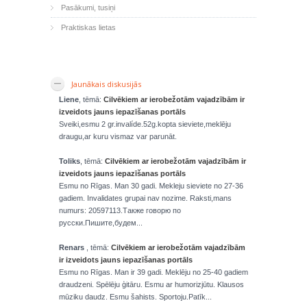
Pasākumi, tusiņi
Praktiskas lietas
Jaunākais diskusijās
Liene
, tēmā:
Cilvēkiem ar ierobežotām vajadzībām ir
izveidots jauns iepazīšanas portāls
Sveiki,esmu 2 gr.invalíde.52g.kopta sieviete,meklēju
draugu,ar kuru vismaz var parunāt.
Toliks
, tēmā:
Cilvēkiem ar ierobežotām vajadzībām ir
izveidots jauns iepazīšanas portāls
Esmu no Rīgas. Man 30 gadi. Mekleju sieviete no 27-36
gadiem. Invalidates grupai nav nozime. Raksti,mans
numurs: 20597113.Также говорю по
русски.Пишите,будем...
Renars
, tēmā:
Cilvēkiem ar ierobežotām vajadzībām
ir izveidots jauns iepazīšanas portāls
Esmu no Rīgas. Man ir 39 gadi. Meklēju no 25-40 gadiem
draudzeni. Spēlēju ģitāru. Esmu ar humorizjūtu. Klausos
mūziku daudz. Esmu šahists. Sportoju.Patīk...