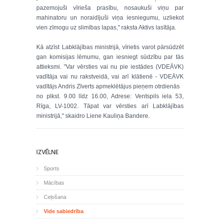
pazemojuši vīrieša prasību, nosaukuši viņu par
mahinatoru un noraidījuši viņa iesniegumu, uzliekot
vien zīmogu uz slimības lapas," raksta Aktivs lasītāja.
Kā atzīst Labklājības ministrijā, vīrietis varot pārsūdzēt
gan komisijas lēmumu, gan iesniegt sūdzību par tās
attieksmi. "Var vērsties vai nu pie iestādes (VDEĀVK)
vadītāja vai nu rakstveidā, vai arī klātienē - VDEĀVK
vadītājs Andris Zīverts apmeklētājus pieņem otrdienās
no plkst. 9.00 līdz 16.00, Adrese: Ventspils iela 53,
Rīga, LV-1002. Tāpat var vērsties arī Labklājības
ministrijā," skaidro Liene Kauliņa Bandere.
IZVĒLNE
Sports
Mācības
Ceļošana
Vide sabiedrība