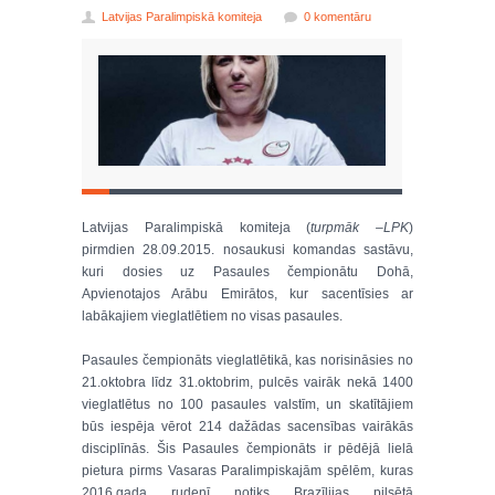
Latvijas Paralimpiskā komiteja
0 komentāru
Latvijas Paralimpiskā komiteja (
turpmāk –LPK
)
pirmdien 28.09.2015. nosaukusi komandas sastāvu,
kuri dosies uz Pasaules čempionātu Dohā,
Apvienotajos Arābu Emirātos, kur sacentīsies ar
labākajiem vieglatlētiem no visas pasaules.
Pasaules čempionāts vieglatlētikā, kas norisināsies no
21.oktobra līdz 31.oktobrim, pulcēs vairāk nekā 1400
vieglatlētus no 100 pasaules valstīm, un skatītājiem
būs iespēja vērot 214 dažādas sacensības vairākās
disciplīnās. Šis Pasaules čempionāts ir pēdējā lielā
pietura pirms Vasaras Paralimpiskajām spēlēm, kuras
2016.gada rudenī notiks Brazīlijas pilsētā