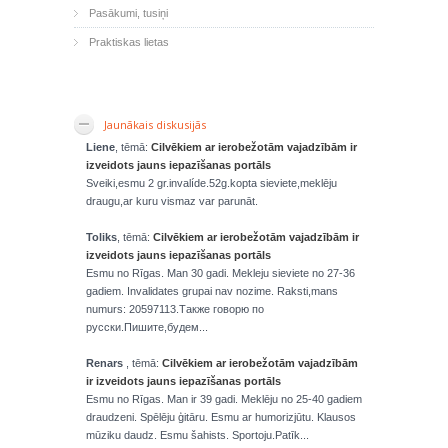
Pasākumi, tusiņi
Praktiskas lietas
Jaunākais diskusijās
Liene
, tēmā:
Cilvēkiem ar ierobežotām vajadzībām ir
izveidots jauns iepazīšanas portāls
Sveiki,esmu 2 gr.invalíde.52g.kopta sieviete,meklēju
draugu,ar kuru vismaz var parunāt.
Toliks
, tēmā:
Cilvēkiem ar ierobežotām vajadzībām ir
izveidots jauns iepazīšanas portāls
Esmu no Rīgas. Man 30 gadi. Mekleju sieviete no 27-36
gadiem. Invalidates grupai nav nozime. Raksti,mans
numurs: 20597113.Также говорю по
русски.Пишите,будем...
Renars
, tēmā:
Cilvēkiem ar ierobežotām vajadzībām
ir izveidots jauns iepazīšanas portāls
Esmu no Rīgas. Man ir 39 gadi. Meklēju no 25-40 gadiem
draudzeni. Spēlēju ģitāru. Esmu ar humorizjūtu. Klausos
mūziku daudz. Esmu šahists. Sportoju.Patīk...