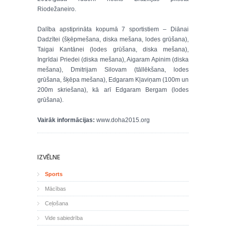
Riodežaneiro.
Dalība apstiprināta kopumā 7 sportistiem – Diānai
Dadzītei (šķēpmešana, diska mešana, lodes grūšana),
Taigai Kantānei (lodes grūšana, diska mešana),
Ingrīdai Priedei (diska mešana), Aigaram Apinim (diska
mešana), Dmitrijam Silovam (tāllēkšana, lodes
grūšana, šķēpa mešana), Edgaram Kļaviņam (100m un
200m skriešana), kā arī Edgaram Bergam (lodes
grūšana).
Vairāk informācijas:
www.doha2015.org
IZVĒLNE
Sports
Mācības
Ceļošana
Vide sabiedrība