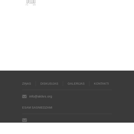
ZIŅAS
DISKUSIJAS
GALERIJAS
KONTAKTI
info@aktivs.org
ESAM SASNIEDZAMI