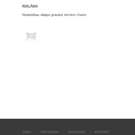
REKLĀMA
Nodarbības siltajos graudos
bērniem Olainē
ZIŅAS
DISKUSIJAS
GALERIJAS
KONTAKTI