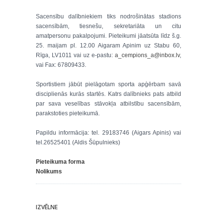
Sacensību dalībniekiem tiks nodrošinātas stadions
sacensībām, tiesnešu, sekretariāta un citu
amatpersonu pakalpojumi. Pieteikumi jāatsūta līdz š.g.
25. maijam pl. 12.00 Aigaram Apinim uz Stabu 60,
Rīga, LV1011 vai uz e-pastu:
a_cempions_a@inbox.lv
,
vai Fax: 67809433.
Sportistiem jābūt pielāgotam sporta apģērbam savā
disciplienās kurās startēs. Katrs dalībnieks pats atbild
par sava veselības stāvokļa atbilstību sacensībām,
parakstoties pieteikumā.
Papildu informācija: tel. 29183746 (Aigars Apinis) vai
tel.26525401 (Aldis Šūpulnieks)
Pieteikuma forma
Nolikums
IZVĒLNE