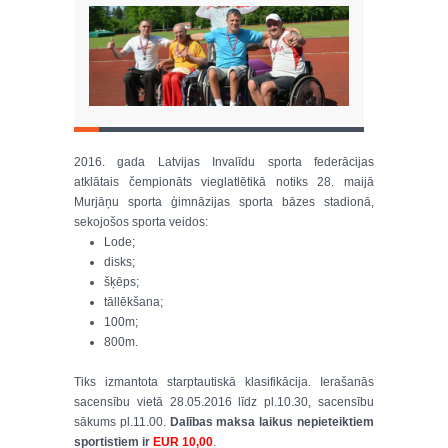
2016. gada Latvijas Invalīdu sporta federācijas
atklātais čempionāts vieglatlētikā notiks 28. maijā
Murjāņu sporta ģimnāzijas sporta bāzes stadionā,
sekojošos sporta veidos:
Lode;
disks;
šķēps;
tāllēkšana;
100m;
800m.
Tiks izmantota starptautiskā klasifikācija. Ierašanās
sacensību vietā 28.05.2016 līdz pl.10.30, sacensību
sākums pl.11.00.
Dalības maksa laikus nepieteiktiem
sportistiem ir
EUR 10,00
.