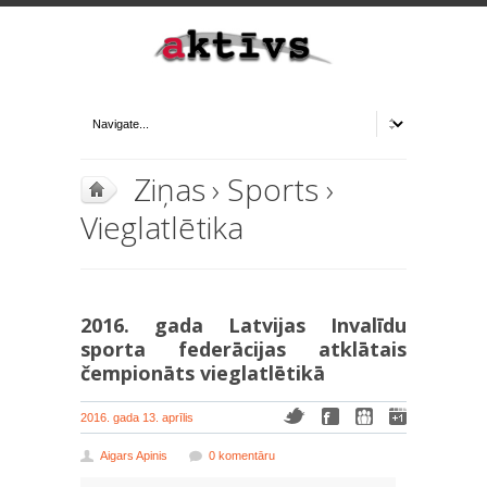
Ziņas
›
Sports
›
Vieglatlētika
2016. gada Latvijas Invalīdu
sporta federācijas atklātais
čempionāts vieglatlētikā
2016. gada 13. aprīlis
Aigars Apinis
0 komentāru