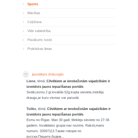
Sports
Mācības
Ceļošana
Vide sabiedrība
Pasākumi, tusiņi
Praktiskas lietas
Jaunākais diskusijās
Liene
, tēmā:
Cilvēkiem ar ierobežotām vajadzībām ir
izveidots jauns iepazīšanas portāls
Sveiki,esmu 2 gr.invalíde.52g.kopta sieviete,meklēju
draugu,ar kuru vismaz var parunāt.
Toliks
, tēmā:
Cilvēkiem ar ierobežotām vajadzībām ir
izveidots jauns iepazīšanas portāls
Esmu no Rīgas. Man 30 gadi. Mekleju sieviete no 27-36
gadiem. Invalidates grupai nav nozime. Raksti,mans
numurs: 20597113.Также говорю по
русски.Пишите,будем...