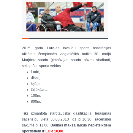
2015. gada Latvijas Invalīdu sporta federācijas
atklātais čempionāts vieglatlētikā notiks 30. maijā
Murjāņu sporta ģimnāzijas sporta bāzes stadionā,
sekojošos sporta veidos:
Lode;
disks;
šķēps;
tāllēkšana;
100m;
800m.
Tiks izmantota starptautiskā klasifikācija. Ierašanās
sacensību vietā 30.05.2013 līdz pl.10.30, sacensību
sākums pl.11.00.
Dalības maksa laikus nepieteiktiem
sportistiem ir
EUR 10,00
.