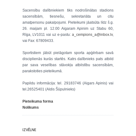
Sacensību dalībniekiem tiks nodrošinātas stadions
sacensībām, tiesnešu, sekretariāta un citu
amatpersonu pakalpojumi. Pieteikumi jāatsūta līdz š.g.
26. maijam pl. 12.00 Aigaram Apinim uz Stabu 60,
Rīga, LV1011 vai uz e-pastu:
a_cempions_a@inbox.lv
,
vai Fax: 67809433.
Sportistiem jābūt pielāgotam sporta apģērbam savā
disciplienās kurās startēs. Katrs dalībnieks pats atbild
par sava veselības stāvokļa atbilstību sacensībām,
parakstoties pieteikumā.
Papildu informācija: tel. 29183746 (Aigars Apinis) vai
tel.26525401 (Aldis Šūpulnieks)
Pieteikuma forma
Nolikums
IZVĒLNE