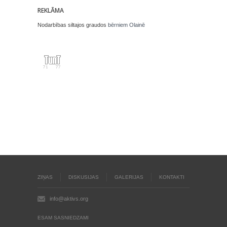
REKLĀMA
Nodarbības siltajos graudos
bērniem Olainē
ZIŅAS
DISKUSIJAS
GALERIJAS
KONTAKTI
info@aktivs.org
ESAM SASNIEDZAMI