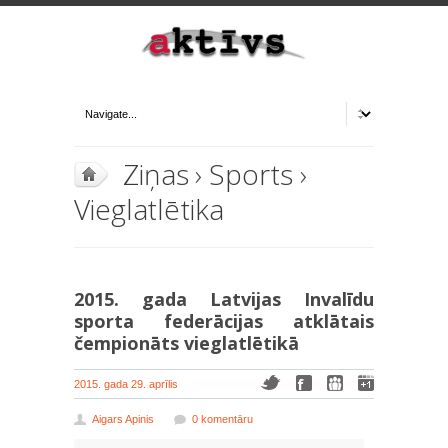
Ziņas
›
Sports
›
Vieglatlētika
2015. gada Latvijas Invalīdu
sporta federācijas atklātais
čempionāts vieglatlētikā
2015. gada 29. aprīlis
Aigars Apinis
0 komentāru