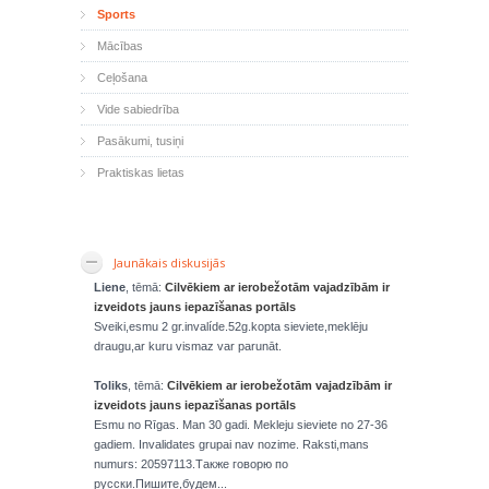
Sports
Mācības
Ceļošana
Vide sabiedrība
Pasākumi, tusiņi
Praktiskas lietas
Jaunākais diskusijās
Liene
, tēmā:
Cilvēkiem ar ierobežotām vajadzībām ir
izveidots jauns iepazīšanas portāls
Sveiki,esmu 2 gr.invalíde.52g.kopta sieviete,meklēju
draugu,ar kuru vismaz var parunāt.
Toliks
, tēmā:
Cilvēkiem ar ierobežotām vajadzībām ir
izveidots jauns iepazīšanas portāls
Esmu no Rīgas. Man 30 gadi. Mekleju sieviete no 27-36
gadiem. Invalidates grupai nav nozime. Raksti,mans
numurs: 20597113.Также говорю по
русски.Пишите,будем...