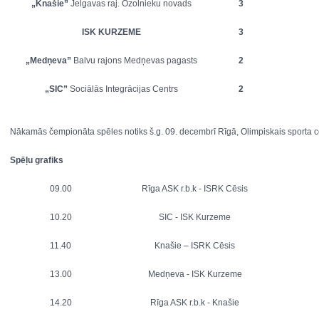
„Knašie”
Jelgavas raj. Ozolnieku novads
3
ISK KURZEME
3
„Medņeva”
Balvu rajons Medņevas pagasts
2
„SIC”
Sociālās Integrācijas Centrs
2
Nākamās čempionāta spēles notiks š.g. 09. decembrī Rīgā, Olimpiskais sporta c
Spēļu grafiks
09.00
Rīga ASK r.b.k - ISRK Cēsis
10.20
SIC - ISK Kurzeme
11.40
Knašie – ISRK Cēsis
13.00
Medņeva - ISK Kurzeme
14.20
Rīga ASK r.b.k - Knašie