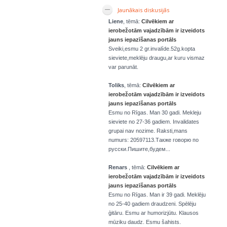
Jaunākais diskusijās
Liene
, tēmā:
Cilvēkiem ar
ierobežotām vajadzībām ir izveidots
jauns iepazīšanas portāls
Sveiki,esmu 2 gr.invalíde.52g.kopta
sieviete,meklēju draugu,ar kuru vismaz
var parunāt.
Toliks
, tēmā:
Cilvēkiem ar
ierobežotām vajadzībām ir izveidots
jauns iepazīšanas portāls
Esmu no Rīgas. Man 30 gadi. Mekleju
sieviete no 27-36 gadiem. Invalidates
grupai nav nozime. Raksti,mans
numurs: 20597113.Также говорю по
русски.Пишите,будем...
Renars
, tēmā:
Cilvēkiem ar
ierobežotām vajadzībām ir izveidots
jauns iepazīšanas portāls
Esmu no Rīgas. Man ir 39 gadi. Meklēju
no 25-40 gadiem draudzeni. Spēlēju
ģitāru. Esmu ar humorizjūtu. Klausos
mūziku daudz. Esmu šahists.