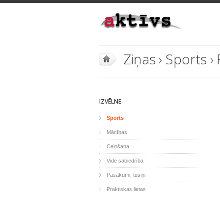
Ziņas
›
Sports
›
IZVĒLNE
Sports
Mācības
Ceļošana
Vide sabiedrība
Pasākumi, tusiņi
Praktiskas lietas