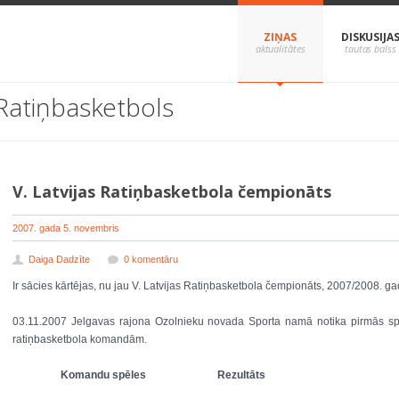
ZIŅAS
DISKUSIJA
Ratiņbasketbols
V. Latvijas Ratiņbasketbola čempionāts
2007. gada 5. novembris
Daiga Dadzīte
0 komentāru
Ir sācies kārtējas, nu jau V. Latvijas Ratiņbasketbola čempionāts, 2007/2008. g
03.11.2007 Jelgavas rajona Ozolnieku novada Sporta namā notika pirmās sp
ratiņbasketbola komandām.
Komandu spēles
Rezultāts