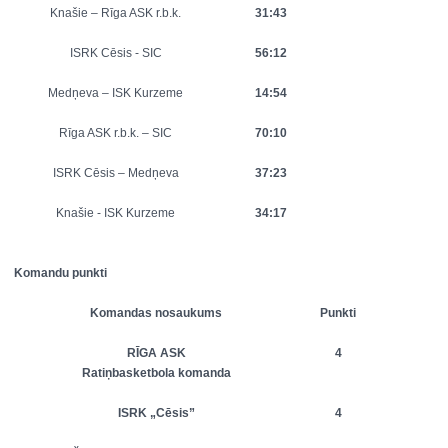
Knašie – Rīga ASK r.b.k.
31:43
ISRK Cēsis - SIC
56:12
Medņeva – ISK Kurzeme
14:54
Rīga ASK r.b.k. – SIC
70:10
ISRK Cēsis – Medņeva
37:23
Knašie - ISK Kurzeme
34:17
Komandu punkti
Komandas nosaukums
Punkti
RĪGA ASK
4
Ratiņbasketbola komanda
ISRK „Cēsis”
4