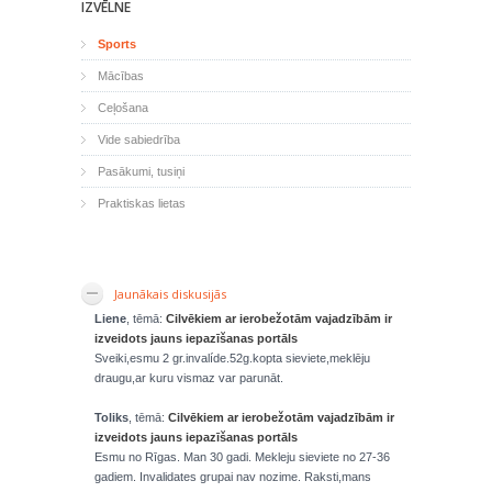
IZVĒLNE
Sports
Mācības
Ceļošana
Vide sabiedrība
Pasākumi, tusiņi
Praktiskas lietas
Jaunākais diskusijās
Liene
, tēmā:
Cilvēkiem ar ierobežotām vajadzībām ir
izveidots jauns iepazīšanas portāls
Sveiki,esmu 2 gr.invalíde.52g.kopta sieviete,meklēju
draugu,ar kuru vismaz var parunāt.
Toliks
, tēmā:
Cilvēkiem ar ierobežotām vajadzībām ir
izveidots jauns iepazīšanas portāls
Esmu no Rīgas. Man 30 gadi. Mekleju sieviete no 27-36
gadiem. Invalidates grupai nav nozime. Raksti,mans