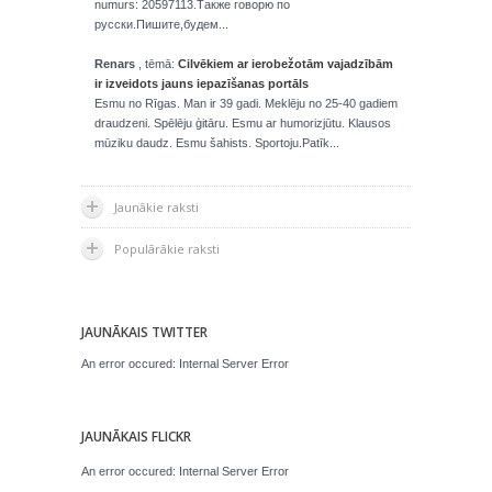
numurs: 20597113.Также говорю по
русски.Пишите,будем...
Renars
, tēmā:
Cilvēkiem ar ierobežotām vajadzībām
ir izveidots jauns iepazīšanas portāls
Esmu no Rīgas. Man ir 39 gadi. Meklēju no 25-40 gadiem
draudzeni. Spēlēju ģitāru. Esmu ar humorizjūtu. Klausos
mūziku daudz. Esmu šahists. Sportoju.Patīk...
Jaunākie raksti
Populārākie raksti
JAUNĀKAIS TWITTER
An error occured: Internal Server Error
JAUNĀKAIS FLICKR
An error occured: Internal Server Error