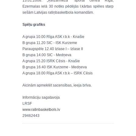
13.01.2008. „Ķeizarmeža” sporta centrā Rīgā,
Ezermalas ielā 30 notiks pēdējās I.kārtas spēles starp
sešām Latvijas ratiņbasketbola komandām.
Spēļu grafiks
A grupa 10.00 Rīga ASK r.b.k - Knašie
B grupa 11.20 SIC - ISK Kurzeme
Paraugspēle 12.40 Izlase I – Izlase II
B grupa 14.00 SIC - Medņeva
A grupa 15.20 ISRK Cēsis - Knašie
B grupa 16.40 ISK Kurzeme - Medņeva
A grupa 18.00 Rīga ASK r.b.k – ISRK Cēsis
Aicinām apmeklēt sacensības, ieeja brīva.
Informāciju sagatavoja
LRSF
www.ratinbasketbols.lv
29462443