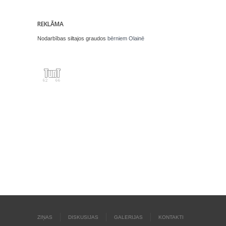
REKLĀMA
Nodarbības siltajos graudos
bērniem Olainē
ZIŅAS
DISKUSIJAS
GALERIJAS
KONTAKTI