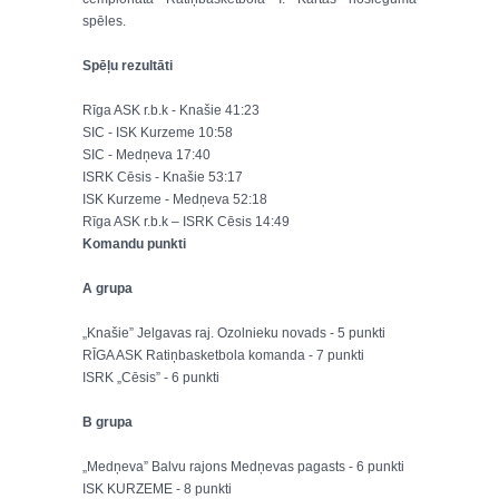
spēles.
Spēļu rezultāti
Rīga ASK r.b.k - Knašie 41:23
SIC - ISK Kurzeme 10:58
SIC - Medņeva 17:40
ISRK Cēsis - Knašie 53:17
ISK Kurzeme - Medņeva 52:18
Rīga ASK r.b.k – ISRK Cēsis 14:49
Komandu punkti
A grupa
„Knašie” Jelgavas raj. Ozolnieku novads - 5 punkti
RĪGA ASK Ratiņbasketbola komanda - 7 punkti
ISRK „Cēsis” - 6 punkti
B grupa
„Medņeva” Balvu rajons Medņevas pagasts - 6 punkti
ISK KURZEME - 8 punkti