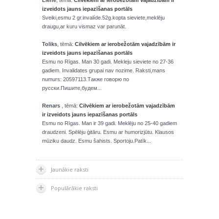
Liene
, tēmā:
Cilvēkiem ar ierobežotām vajadzībām ir
izveidots jauns iepazīšanas portāls
Sveiki,esmu 2 gr.invalíde.52g.kopta sieviete,meklēju
draugu,ar kuru vismaz var parunāt.
Toliks
, tēmā:
Cilvēkiem ar ierobežotām vajadzībām ir
izveidots jauns iepazīšanas portāls
Esmu no Rīgas. Man 30 gadi. Mekleju sieviete no 27-36
gadiem. Invalidates grupai nav nozime. Raksti,mans
numurs: 20597113.Также говорю по
русски.Пишите,будем...
Renars
, tēmā:
Cilvēkiem ar ierobežotām vajadzībām
ir izveidots jauns iepazīšanas portāls
Esmu no Rīgas. Man ir 39 gadi. Meklēju no 25-40 gadiem
draudzeni. Spēlēju ģitāru. Esmu ar humorizjūtu. Klausos
mūziku daudz. Esmu šahists. Sportoju.Patīk...
Jaunākie raksti
Populārākie raksti