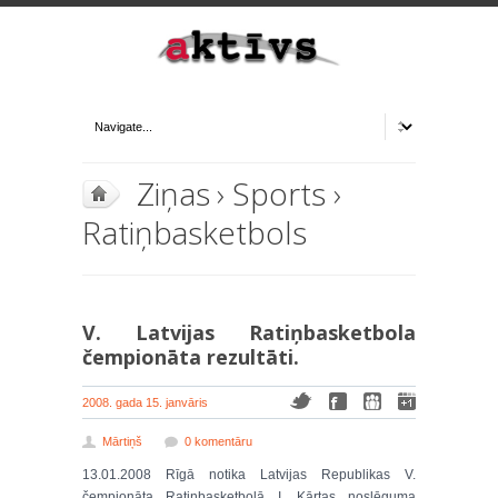
Ziņas
›
Sports
›
Ratiņbasketbols
V. Latvijas Ratiņbasketbola
čempionāta rezultāti.
2008. gada 15. janvāris
Mārtiņš
0 komentāru
13.01.2008 Rīgā notika Latvijas Republikas V.
čempionāta Ratiņbasketbolā I. Kārtas noslēguma