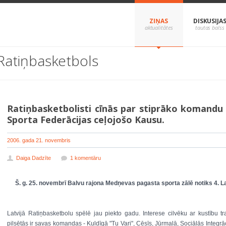
ZIŅAS
DISKUSIJA
Ratiņbasketbols
Ratiņbasketbolisti cīnās par stiprāko komandu
Sporta Federācijas ceļojošo Kausu.
2006. gada 21. novembris
Daiga Dadzīte
1 komentāru
Š. g. 25. novembrī Balvu rajona Medņevas pagasta sporta zālē notiks 4. 
Latvijā Ratiņbasketbolu spēlē jau piekto gadu. Interese cilvēku ar kustību 
pilsētās ir savas komandas - Kuldīgā "Tu Vari", Cēsīs, Jūrmalā, Sociālās Inte