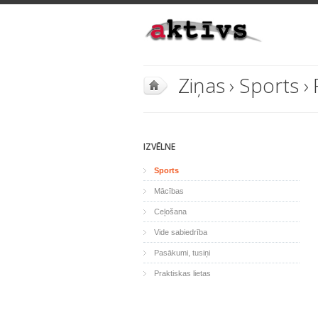
Ziņas
›
Sports
›
IZVĒLNE
Sports
Mācības
Ceļošana
Vide sabiedrība
Pasākumi, tusiņi
Praktiskas lietas