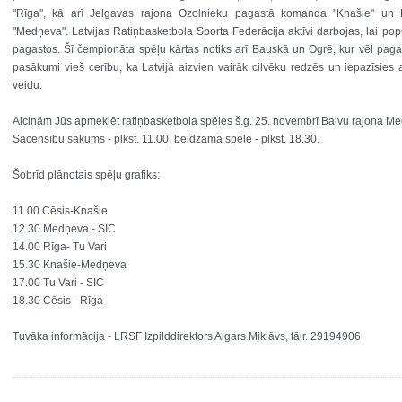
"Rīga", kā arī Jelgavas rajona Ozolnieku pagastā komanda "Knašie" u
"Medņeva". Latvijas Ratiņbasketbola Sporta Federācija aktīvi darbojas, lai popu
pagastos. Šī čempionāta spēļu kārtas notiks arī Bauskā un Ogrē, kur vēl pag
pasākumi vieš cerību, ka Latvijā aizvien vairāk cilvēku redzēs un iepazīsies 
veidu.
Aicinām Jūs apmeklēt ratiņbasketbola spēles š.g. 25. novembrī Balvu rajona Me
Sacensību sākums - plkst. 11.00, beidzamā spēle - plkst. 18.30.
Šobrīd plānotais spēļu grafiks:
11.00 Cēsis-Knašie
12.30 Medņeva - SIC
14.00 Rīga- Tu Vari
15.30 Knašie-Medņeva
17.00 Tu Vari - SIC
18.30 Cēsis - Rīga
Tuvāka informācija - LRSF Izpilddirektors Aigars Miklāvs, tālr. 29194906