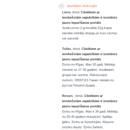
Jaunākais diskusijās
Liene
, tēmā:
Cilvēkiem ar
ierobežotām vajadzībām ir izveidots
jauns iepazīšanas portāls
Sveiki,esmu 2 gr.invalíde.52g.kopta
sieviete,meklēju draugu,ar kuru vismaz
var parunāt.
Toliks
, tēmā:
Cilvēkiem ar
ierobežotām vajadzībām ir izveidots
jauns iepazīšanas portāls
Esmu no Rīgas. Man 30 gadi. Mekleju
sieviete no 27-36 gadiem. Invalidates
grupai nav nozime. Raksti,mans
numurs: 20597113.Также говорю по
русски.Пишите,будем...
Renars
, tēmā:
Cilvēkiem ar
ierobežotām vajadzībām ir izveidots
jauns iepazīšanas portāls
Esmu no Rīgas. Man ir 39 gadi. Meklēju
no 25-40 gadiem draudzeni. Spēlēju
ģitāru. Esmu ar humorizjūtu. Klausos
mūziku daudz. Esmu šahists.