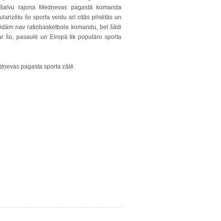
n Balvu rajona Medņevas pagastā komanda
larizētu šo sporta veidu arī citās pilsētās un
aidām nav ratiņbasketbola komandu, bet šādi
ar šo, pasaulē un Eiropā tik populāro sporta
dņevas pagasta sporta zālē.