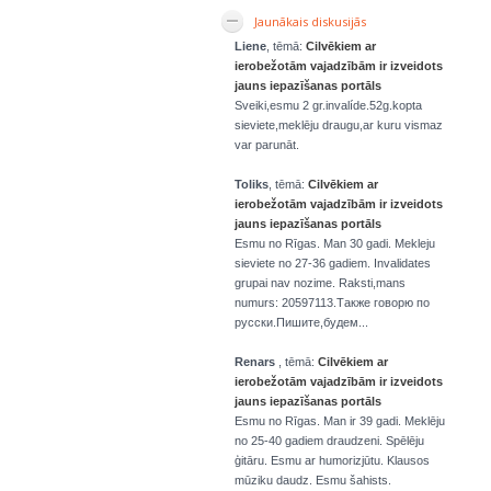
Jaunākais diskusijās
Liene
, tēmā:
Cilvēkiem ar
ierobežotām vajadzībām ir izveidots
jauns iepazīšanas portāls
Sveiki,esmu 2 gr.invalíde.52g.kopta
sieviete,meklēju draugu,ar kuru vismaz
var parunāt.
Toliks
, tēmā:
Cilvēkiem ar
ierobežotām vajadzībām ir izveidots
jauns iepazīšanas portāls
Esmu no Rīgas. Man 30 gadi. Mekleju
sieviete no 27-36 gadiem. Invalidates
grupai nav nozime. Raksti,mans
numurs: 20597113.Также говорю по
русски.Пишите,будем...
Renars
, tēmā:
Cilvēkiem ar
ierobežotām vajadzībām ir izveidots
jauns iepazīšanas portāls
Esmu no Rīgas. Man ir 39 gadi. Meklēju
no 25-40 gadiem draudzeni. Spēlēju
ģitāru. Esmu ar humorizjūtu. Klausos
mūziku daudz. Esmu šahists.