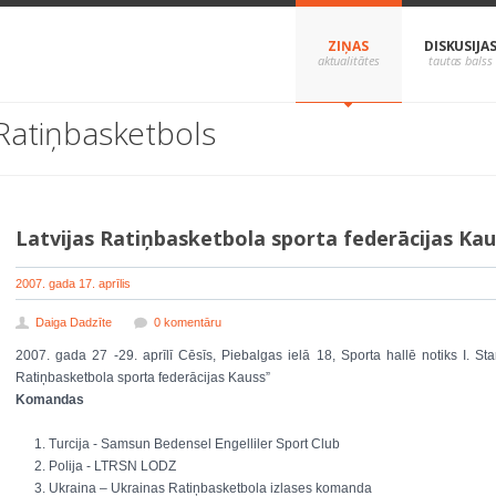
ZIŅAS
DISKUSIJA
Ratiņbasketbols
Latvijas Ratiņbasketbola sporta federācijas Kau
2007. gada 17. aprīlis
Daiga Dadzīte
0 komentāru
2007. gada 27 -29. aprīlī Cēsīs, Piebalgas ielā 18, Sporta hallē notiks I. Star
Ratiņbasketbola sporta federācijas Kauss”
Komandas
Turcija - Samsun Bedensel Engelliler Sport Club
Polija - LTRSN LODZ
Ukraina – Ukrainas Ratiņbasketbola izlases komanda