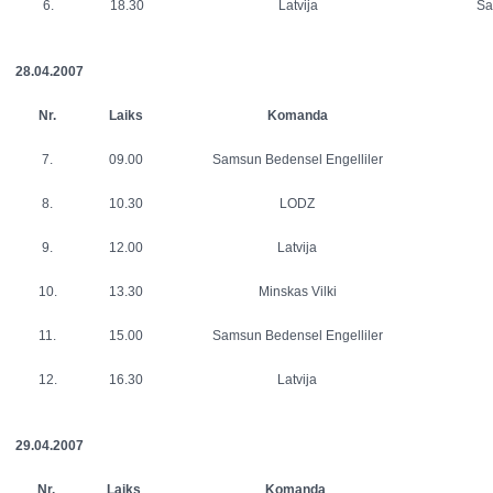
6.
18.30
Latvija
Sa
28.04.2007
Nr.
Laiks
Komanda
7.
09.00
Samsun Bedensel Engelliler
8.
10.30
LODZ
9.
12.00
Latvija
10.
13.30
Minskas Vilki
11.
15.00
Samsun Bedensel Engelliler
12.
16.30
Latvija
29.04.2007
Nr.
Laiks
Komanda