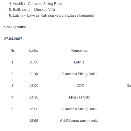
Austrija - Conveen Sitting Bulls
Baltkrievija – Minskas Vilki
Latvija – Latvijas Ratiņbasketbola izlases komanda
Spēļu grafiks
27.04.2007
Nr.
Laiks
Komanda
1.
10.00
Latvija
2.
11.30
Conveen Sitting Bulls
3.
13.00
LODZ
Sa
4.
14.30
Minskas Vilki
5.
16.00
Conveen Sitting Bulls
18.00
Atklāšanas ceremonija