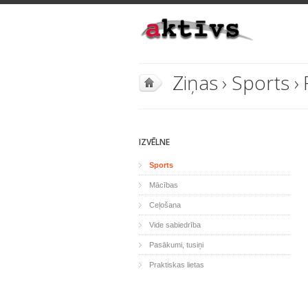
Ziņas
›
Sports
›
IZVĒLNE
Sports
Mācības
Ceļošana
Vide sabiedrība
Pasākumi, tusiņi
Praktiskas lietas