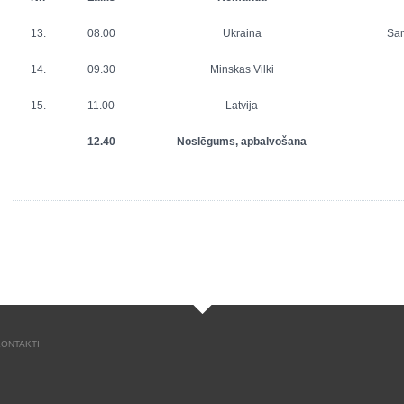
13.
08.00
Ukraina
Sam
14.
09.30
Minskas Vilki
15.
11.00
Latvija
12.40
Noslēgums, apbalvošana
KONTAKTI