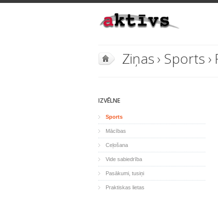
Ziņas
›
Sports
›
IZVĒLNE
Sports
Mācības
Ceļošana
Vide sabiedrība
Pasākumi, tusiņi
Praktiskas lietas