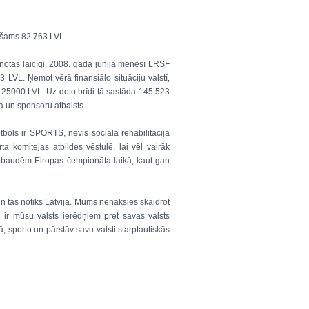
iešams 82 763 LVL.
notas laicīgi, 2008. gada jūnija mēnesī LRSF
VL. Ņemot vērā finansiālo situāciju valstī,
 25000 LVL. Uz doto brīdi tā sastāda 145 523
 un sponsoru atbalsts.
tbols ir SPORTS, nevis sociālā rehabilitācija
a komitejas atbildes vēstulē, lai vēl vairāk
ārbaudēm Eiropas čempionāta laikā, kaut gan
n tas notiks Latvijā. Mums nenāksies skaidrot
e ir mūsu valsts ierēdņiem pret savas valsts
dā, sporto un pārstāv savu valsti starptautiskās