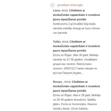
Jaunākais diskusijās
Liene
, tēmā:
Cilvēkiem ar
ierobežotām vajadzībām ir izveidots
jauns iepazīšanas portāls
Sveiki,esmu 2 gr.invalíde.52g.kopta
sieviete,meklēju draugu,ar kuru vismaz
var parunāt.
Toliks
, tēmā:
Cilvēkiem ar
ierobežotām vajadzībām ir izveidots
jauns iepazīšanas portāls
Esmu no Rīgas. Man 30 gadi. Mekleju
sieviete no 27-36 gadiem. Invalidates
grupai nav nozime. Raksti,mans
numurs: 20597113.Также говорю по
русски.Пишите,будем...
Renars
, tēmā:
Cilvēkiem ar
ierobežotām vajadzībām ir izveidots
jauns iepazīšanas portāls
Esmu no Rīgas. Man ir 39 gadi. Meklēju
no 25-40 gadiem draudzeni. Spēlēju
ģitāru. Esmu ar humorizjūtu. Klausos
mūziku daudz. Esmu šahists.