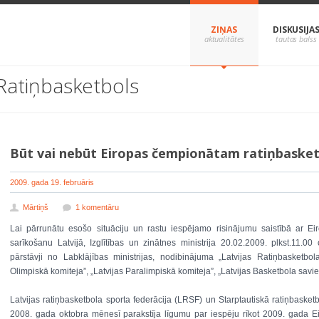
ZIŅAS
DISKUSIJA
Ratiņbasketbols
Būt vai nebūt Eiropas čempionātam ratiņbasketb
2009. gada 19. februāris
Mārtiņš
1 komentāru
Lai pārrunātu esošo situāciju un rastu iespējamo risinājumu saistībā ar Ei
sarīkošanu Latvijā, Izglītības un zinātnes ministrija 20.02.2009. plkst.11.00
pārstāvji no Labklājības ministrijas, nodibinājuma „Latvijas Ratiņbasketbol
Olimpiskā komiteja”, „Latvijas Paralimpiskā komiteja”, „Latvijas Basketbola savi
Latvijas ratiņbasketbola sporta federācija (LRSF) un Starptautiskā ratiņbasket
2008. gada oktobra mēnesī parakstīja līgumu par iespēju rīkot 2009. gada Ei