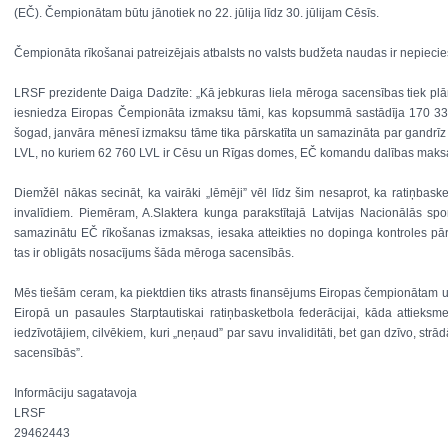
(EČ). Čempionātam būtu jānotiek no 22. jūlija līdz 30. jūlijam Cēsīs.
Čempionāta rīkošanai patreizējais atbalsts no valsts budžeta naudas ir nepiec
LRSF prezidente Daiga Dadzīte: „Kā jebkuras liela mēroga sacensības tiek plā
iesniedza Eiropas Čempionāta izmaksu tāmi, kas kopsummā sastādīja 170 333 L
šogad, janvāra mēnesī izmaksu tāme tika pārskatīta un samazināta par gandrīz
LVL, no kuriem 62 760 LVL ir Cēsu un Rīgas domes, EČ komandu dalības maksa
Diemžēl nākas secināt, ka vairāki „lēmēji” vēl līdz šim nesaprot, ka ratiņbaske
invalīdiem. Piemēram, A.Slaktera kunga parakstītajā Latvijas Nacionālās sport
samazinātu EČ rīkošanas izmaksas, iesaka atteikties no dopinga kontroles p
tas ir obligāts nosacījums šāda mēroga sacensībās.
Mēs tiešām ceram, ka piektdien tiks atrasts finansējums Eiropas čempionātam u
Eiropā un pasaules Starptautiskai ratiņbasketbola federācijai, kāda attieksm
iedzīvotājiem, cilvēkiem, kuri „neņaud” par savu invaliditāti, bet gan dzīvo, strā
sacensībās”.
Informāciju sagatavoja
LRSF
29462443