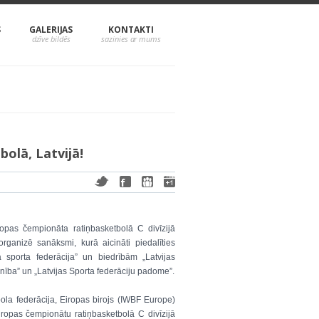
S
GALERIJAS
KONTAKTI
olā, Latvijā!
ropas čempionāta ratiņbasketbolā C divīzijā
 organizē sanāksmi, kurā aicināti piedalīties
a sporta federācija” un biedrībām „Latvijas
enība” un „Latvijas Sporta federāciju padome”.
bola federācija, Eiropas birojs (IWBF Europe)
ropas čempionātu ratiņbasketbolā C divīzijā