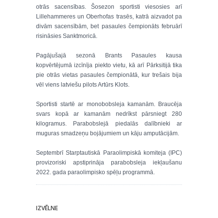
otrās sacensības. Šosezon sportisti viesosies arī
Lillehammeres un Oberhofas trasēs, katrā aizvadot pa
divām sacensībām, bet pasaules čempionāts februārī
risināsies Sanktmoricā.
Pagājušajā sezonā Brants Pasaules kausa
kopvērtējumā izcīnīja piekto vietu, kā arī Pārksitijā tika
pie otrās vietas pasaules čempionātā, kur trešais bija
vēl viens latviešu pilots Artūrs Klots.
Sportisti startē ar monobobsleja kamanām. Braucēja
svars kopā ar kamanām nedrīkst pārsniegt 280
kilogramus. Parabobslejā piedalās dalībnieki ar
muguras smadzeņu bojājumiem un kāju amputācijām.
Septembrī Starptautiskā Paraolimpiskā komiteja (IPC)
provizoriski apstiprināja parabobsleja iekļaušanu
2022. gada paraolimpisko spēļu programmā.
IZVĒLNE