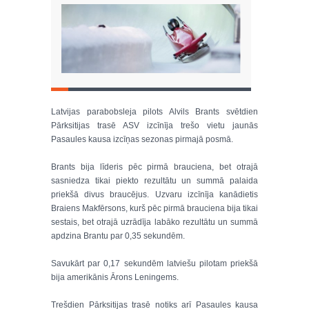
Latvijas parabobsleja pilots Alvils Brants svētdien
Pārksitijas trasē ASV izcīnīja trešo vietu jaunās
Pasaules kausa izcīņas sezonas pirmajā posmā.
Brants bija līderis pēc pirmā brauciena, bet otrajā
sasniedza tikai piekto rezultātu un summā palaida
priekšā divus braucējus. Uzvaru izcīnīja kanādietis
Braiens Makfērsons, kurš pēc pirmā brauciena bija tikai
sestais, bet otrajā uzrādīja labāko rezultātu un summā
apdzina Brantu par 0,35 sekundēm.
Savukārt par 0,17 sekundēm latviešu pilotam priekšā
bija amerikānis Ārons Leningems.
Trešdien Pārksitijas trasē notiks arī Pasaules kausa