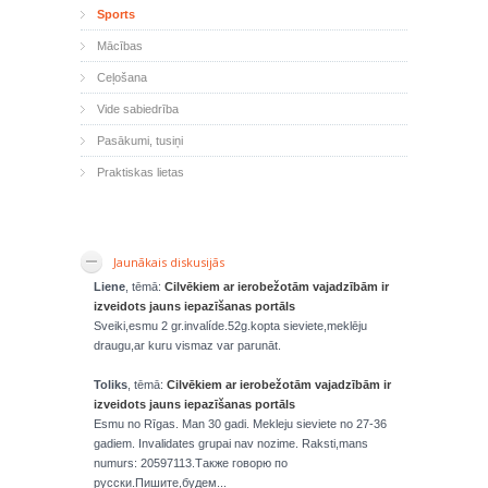
Sports
Mācības
Ceļošana
Vide sabiedrība
Pasākumi, tusiņi
Praktiskas lietas
Jaunākais diskusijās
Liene
, tēmā:
Cilvēkiem ar ierobežotām vajadzībām ir
izveidots jauns iepazīšanas portāls
Sveiki,esmu 2 gr.invalíde.52g.kopta sieviete,meklēju
draugu,ar kuru vismaz var parunāt.
Toliks
, tēmā:
Cilvēkiem ar ierobežotām vajadzībām ir
izveidots jauns iepazīšanas portāls
Esmu no Rīgas. Man 30 gadi. Mekleju sieviete no 27-36
gadiem. Invalidates grupai nav nozime. Raksti,mans
numurs: 20597113.Также говорю по
русски.Пишите,будем...