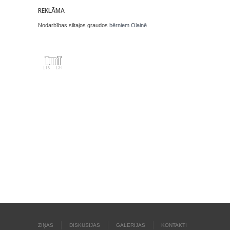
REKLĀMA
Nodarbības siltajos graudos
bērniem Olainē
ZIŅAS
DISKUSIJAS
GALERIJAS
KONTAKTI