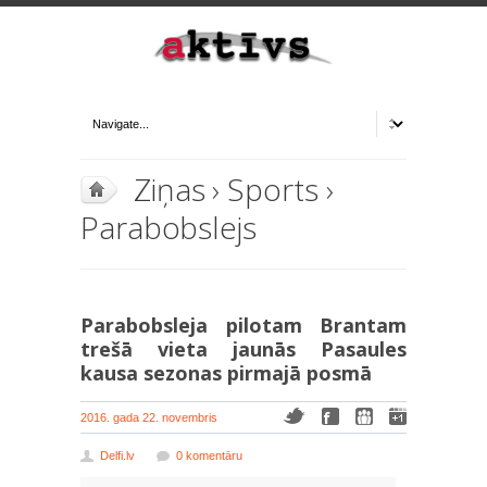
Ziņas
›
Sports
›
Parabobslejs
Parabobsleja pilotam Brantam
trešā vieta jaunās Pasaules
kausa sezonas pirmajā posmā
2016. gada 22. novembris
Delfi.lv
0 komentāru