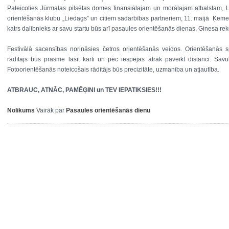
Pateicoties Jūrmalas pilsētas domes finansiālajam un morālajam atbalstam, L
orientēšanās klubu „Liedags” un citiem sadarbības partneriem, 11. maijā Ķeme
katrs dalībnieks ar savu startu būs arī pasaules orientēšanās dienas, Ginesa re
Festivālā sacensības norināsies četros orientēšanās veidos. Orientēšanās sp
rādītājs būs prasme lasīt karti un pēc iespējas ātrāk paveikt distanci. Sa
Fotoorientēšanās noteicošais rādītājs būs precizitāte, uzmanība un atjautība.
ATBRAUC, ATNĀC, PAMĒĢINI un TEV IEPATIKSIES!!!
Nolikums
Vairāk par
Pasaules orientēšanās dienu