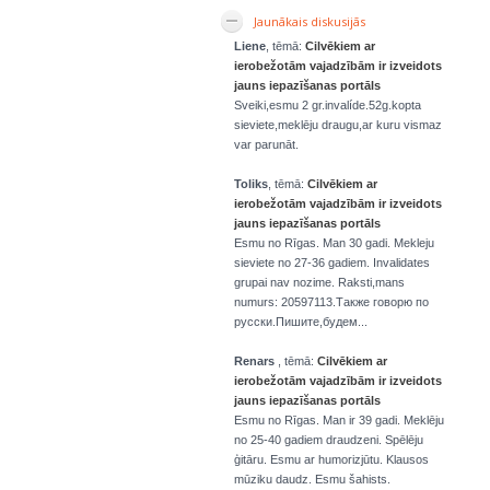
Jaunākais diskusijās
Liene
, tēmā:
Cilvēkiem ar
ierobežotām vajadzībām ir izveidots
jauns iepazīšanas portāls
Sveiki,esmu 2 gr.invalíde.52g.kopta
sieviete,meklēju draugu,ar kuru vismaz
var parunāt.
Toliks
, tēmā:
Cilvēkiem ar
ierobežotām vajadzībām ir izveidots
jauns iepazīšanas portāls
Esmu no Rīgas. Man 30 gadi. Mekleju
sieviete no 27-36 gadiem. Invalidates
grupai nav nozime. Raksti,mans
numurs: 20597113.Также говорю по
русски.Пишите,будем...
Renars
, tēmā:
Cilvēkiem ar
ierobežotām vajadzībām ir izveidots
jauns iepazīšanas portāls
Esmu no Rīgas. Man ir 39 gadi. Meklēju
no 25-40 gadiem draudzeni. Spēlēju
ģitāru. Esmu ar humorizjūtu. Klausos
mūziku daudz. Esmu šahists.