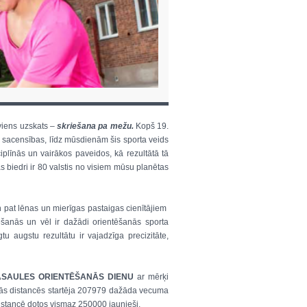
 viens uzskats –
skriešana pa mežu.
Kopš 19.
 sacensības, līdz mūsdienām šis sporta veids
iplīnās un vairākos paveidos, kā rezultātā tā
s biedri ir 80 valstis no visiem mūsu planētas
n pat lēnas un mierīgas pastaigas cienītājiem
tēšanās un vēl ir dažādi orientēšanās sporta
u augstu rezultātu ir vajadzīga precizitāte,
ASAULES ORIENTĒŠANĀS DIENU
ar mērķi
dās distancēs startēja 207979 dažāda vecuma
 distancē dotos vismaz 250000 jaunieši.