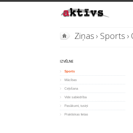
Ziņas
›
Sports
›
IZVĒLNE
Sports
Mācības
Ceļošana
Vide sabiedrība
Pasākumi, tusiņi
Praktiskas lietas