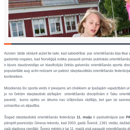
Aizvien tālāk vēsturē aiziet tie laiki, kad sabeidrībai par orientēšanās bija tikai
gadsimta nogales, kad Norvēģijā notika pasaulē pirmās publiskās orientēšanās
ir kļuvis daudzveidīgs un klasificējās četrās galvenās orientēšanās sporta disc
popularitāte aug acīm redzami un patreiz starptaustikās orientēšanās federācija
kontinetiem.
Mūsdienās šis sporta veids ir pieejams arī cilvēkiem ar īpašajām vajadzībām u
jo no četrām starptautiski atzītajām orientēšanās disciplīnām ir Taku orien
paveidi, kuros spēks un ātrums nav izšķirošais rādītājs, bet gan lai sasniegt
uzmanība un atjautība.
Šogad starptautiskā orientēšanās federācija
11. maiju
ir pasludinājusi par
P
pārspēt pasreizējo Ginesa rekordu, kad 2003. gadā Šveicē, 1381 vietās, dažā
zaļā stadiona cienītāji. Šoreiz mērķis ir lai 11. maijā visā pasaulē orientēšanās