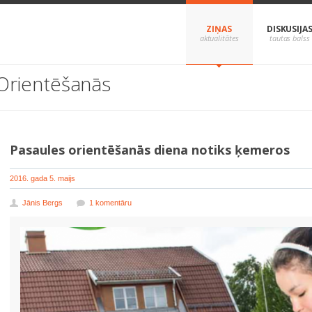
ZIŅAS
DISKUSIJA
Orientēšanās
Pasaules orientēšanās diena notiks ķemeros
2016. gada 5. maijs
Jānis Bergs
1 komentāru