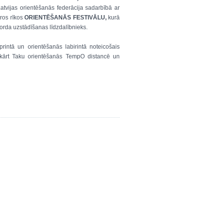
atvijas orientēšanās federācija sadarbībā ar
ros rīkos
ORIENTĒŠANĀS FESTIVĀLU,
kurā
korda uzstādīšanas līdzdalībnieks.
rintā un orientēšanās labirintā noteicošais
vukārt Taku orientēšanās TempO distancē un