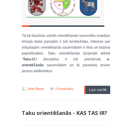
Tā kā daudzās valstīs orientēšanās sacensību iespējas
brīvajā dabā joprojām ir ļoti ierobežotas, interese par
virtuālajām orientēšanās sacensībām ir liela un turpina
paplašināties. Taku orientēšanās
(turpmāk tekstā
“
Taku-O
”)
disciplīna ir ļoti piemērota
e-
orientēšanās
sacensībām un tā piesaista arvien
jaunus dalībniekus.
Jānis Bergs
0 komentāru
Lasi vairāk
Taku orientēšanās - KAS TAS IR?