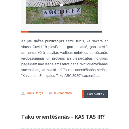
Kā jau dažās
publikācijās
esmu teicis, ka sakarā ar
vīrusa Covid-19 plosīšanos gan pasaulē, gan Latvijā
un ņemot vērā Latvijas vadības noteiktos pulcēšanās
ierobežojumus un protams arī piesardzības nolūkos,
pagaidām nav iespējams brīvā dabā rīkot orientēšanās
sacensības, tai skaitā arī Tautas orientēšanās seriāla
"Kurzemes-Zemgales Taku-ABC'2020" sacensības.
Jānis Bergs
0 komentāru
Lasi vairāk
Taku orientēšanās - KAS TAS IR?