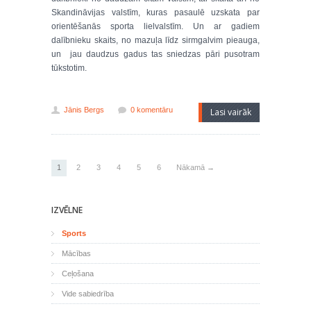
Skandināvijas valstīm, kuras pasaulē uzskata par
orientēšanās sporta lielvalstīm. Un ar gadiem
dalībnieku skaits, no mazuļa līdz sirmgalvim pieauga,
un jau daudzus gadus tas sniedzas pāri pusotram
tūkstotim.
Jānis Bergs
0 komentāru
Lasi vairāk
1
2
3
4
5
6
Nākamā →
IZVĒLNE
Sports
Mācības
Ceļošana
Vide sabiedrība