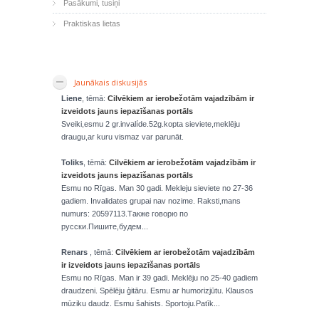
Pasākumi, tusiņi
Praktiskas lietas
Jaunākais diskusijās
Liene
, tēmā:
Cilvēkiem ar ierobežotām vajadzībām ir
izveidots jauns iepazīšanas portāls
Sveiki,esmu 2 gr.invalíde.52g.kopta sieviete,meklēju
draugu,ar kuru vismaz var parunāt.
Toliks
, tēmā:
Cilvēkiem ar ierobežotām vajadzībām ir
izveidots jauns iepazīšanas portāls
Esmu no Rīgas. Man 30 gadi. Mekleju sieviete no 27-36
gadiem. Invalidates grupai nav nozime. Raksti,mans
numurs: 20597113.Также говорю по
русски.Пишите,будем...
Renars
, tēmā:
Cilvēkiem ar ierobežotām vajadzībām
ir izveidots jauns iepazīšanas portāls
Esmu no Rīgas. Man ir 39 gadi. Meklēju no 25-40 gadiem
draudzeni. Spēlēju ģitāru. Esmu ar humorizjūtu. Klausos
mūziku daudz. Esmu šahists. Sportoju.Patīk...