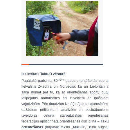
Īss ieskats Taku-O vēsturē
tajos
Pagājušā gadsimta 80
gados orientēšanās sporta
lielvalstīs Zviedrijā un Norvēģijā, kā arī Lielbritānijā
sāka domāt par to, kā ar orientēšanās sportu būtu
iespējams nodarboties arī cilvēkiem ar īpašajām
vajadzībām. Pēc daudzām izmēģinājumu sacensībām,
dažādiem pētījumiem, analīzēm un secinājumiem,
izveidojās ceturtā starpatutiskās orientēšanās
federācijas apstiprinātā orientēšanās disciplīna –
Taku
orientēšanās
(turpmāk tekstā
„
Taku-O
”
)
, kurā augstu