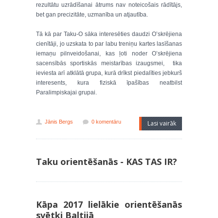
rezultātu uzrādīšanai ātrums nav noteicošais rādītājs,
bet gan precizitāte, uzmanība un atjautība.
Tā kā par Taku-O sāka interesēties daudzi O’skrējiena
cienītāji, jo uzskata to par labu treniņu kartes lasīšanas
iemaņu pilnveidošanai, kas ļoti noder O’skrējiena
sacensībās sportiskās meistarības izaugsmei, tika
ieviesta arī atklātā grupa, kurā drīkst piedalīties jebkurš
interesents, kura fiziskā īpašības neatbilst
Paralimpiskajai grupai.
Jānis Bergs
0 komentāru
Lasi vairāk
Taku orientēšanās - KAS TAS IR?
Kāpa 2017 lielākie orientēšanās
svētki Baltijā