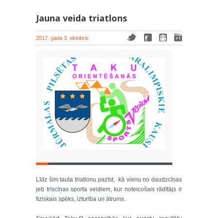
Jauna veida triatlons
2017. gada 3. oktobris
Līdz šim tauta triatlonu pazīst, kā vienu no daudzcīņas
jeb trīscīņas sporta veidiem, kur noteicošais rādītājs ir
fiziskais spēks, izturība un ātrums.