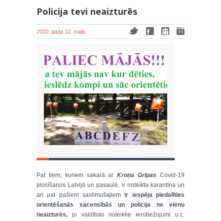
Policija tevi neaizturēs
2020. gada 10. maijs
Pat tiem, kuriem sakarā ar
Kroņa Gripas
Covid-19
plosīšanos Latvijā un pasaulē, ir noteikta karantīna un
arī pat pašiem saslimušajiem
ir iespēja piedalīties
orientēšanās sacensībās un policija ne vienu
neaizturēs,
jo valdības noteiktie ierobežojumi u.c.