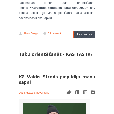
sacensības. Tomēr Tautas orientēšanās
seriāls
“Kurzemes-Zemgales Taku-ABC’2020”
nav
pilnībā atcelts, jo vīrusa plosīšanās laikā atceltas
sacensības ir tikai apvidū.
Jānis Bergs
0 komentāru
Lasi vairāk
Taku orientēšanās - KAS TAS IR?
Kā Valdis Strods piepildīja manu
sapni
2018. gada 3. novembris