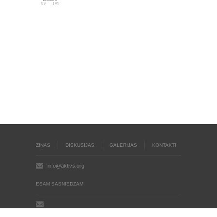
ZIŅAS
DISKUSIJAS
GALERIJAS
KONTAKTI
info@aktivs.org
ESAM SASNIEDZAMI