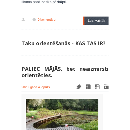
likuma panti
netiks pārkāpti.
0 komentāru
Lasi vairāk
Taku orientēšanās - KAS TAS IR?
PALIEC MĀJĀS, bet neaizmirsti
orientēties.
2020. gada 4. aprīlis