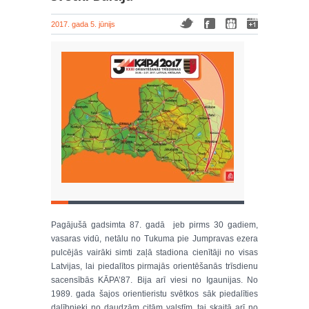
2017. gada 5. jūnijs
Pagājušā gadsimta 87. gadā jeb pirms 30 gadiem,
vasaras vidū, netālu no Tukuma pie Jumpravas ezera
pulcējās vairāki simti zaļā stadiona cienītāji no visas
Latvijas, lai piedalītos pirmajās orientēšanās trīsdienu
sacensībās KĀPA’87. Bija arī viesi no Igaunijas. No
1989. gada šajos orientieristu svētkos sāk piedalīties
dalībnieki no daudzām citām valstīm, tai skaitā arī no