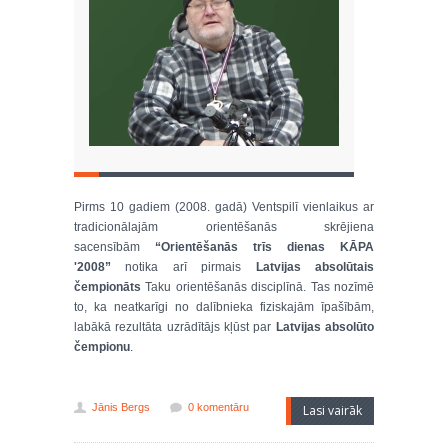
Pirms 10 gadiem (2008. gadā) Ventspilī vienlaikus ar
tradicionālajām orientēšanās skrējiena
sacensībām
“Orientēšanās trīs dienas KĀPA
'2008”
notika arī pirmais
Latvijas absolūtais
čempionāts
Taku orientēšanās disciplīnā. Tas nozīmē
to, ka neatkarīgi no dalībnieka fiziskajām īpašībām,
labākā rezultāta uzrādītājs kļūst par
Latvijas absolūto
čempionu
.
Jānis Bergs
0 komentāru
Lasi vairāk