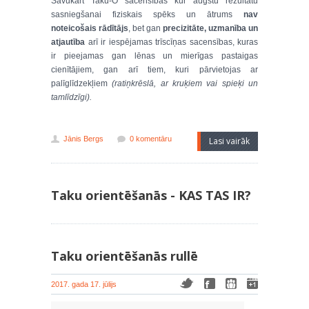
Savukārt Taku-O sacensībās kur augstu rezultātu
sasniegšanai fiziskais spēks un ātrums
nav
noteicošais rādītājs
, bet gan
precizitāte, uzmanība un
atjautība
arī ir iespējamas trīscīņas sacensības, kuras
ir pieejamas gan lēnas un mierīgas pastaigas
cienītājiem, gan arī tiem, kuri pārvietojas ar
palīglīdzekļiem
(ratiņkrēslā, ar kruķiem vai spieķi un
tamlīdzīgi).
Jānis Bergs
0 komentāru
Lasi vairāk
Taku orientēšanās - KAS TAS IR?
Taku orientēšanās rullē
2017. gada 17. jūlijs