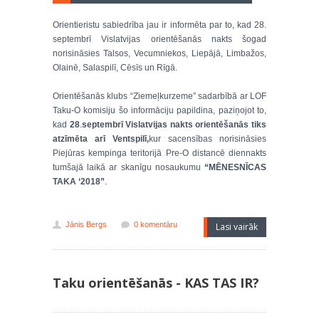
Orientieristu sabiedrība jau ir informēta par to, kad 28.
septembrī Vislatvijas orientēšanās nakts šogad
norisināsies Talsos, Vecumniekos, Liepājā, Limbažos,
Olainē, Salaspilī, Cēsīs un Rīgā.
Orientēšanās klubs “Ziemeļkurzeme” sadarbībā ar LOF
Taku-O komisiju šo informāciju papildina, paziņojot to,
kad
28
.
septembrī Vislatvijas nakts orientēšanās tiks
atzīmēta arī Ventspilī,
kur sacensības norisināsies
Piejūras kempinga teritorijā Pre-O distancē diennakts
tumšajā laikā ar skanīgu nosaukumu
“MĒNESNĪCAS
TAKA ‘2018”
.
Jānis Bergs
0 komentāru
Lasi vairāk
Taku orientēšanās - KAS TAS IR?