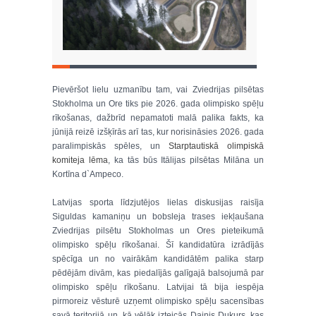
Pievēršot lielu uzmanību tam, vai Zviedrijas pilsētas
Stokholma un Ore tiks pie 2026. gada olimpisko spēļu
rīkošanas, dažbrīd nepamatoti malā palika fakts, ka
jūnijā reizē izšķīrās arī tas, kur norisināsies 2026. gada
paralimpiskās spēles, un
Starptautiskā olimpiskā
komiteja lēma
, ka tās būs Itālijas pilsētas Milāna un
Kortīna d`Ampeco.
Latvijas sporta līdzjutējos lielas diskusijas raisīja
Siguldas kamaniņu un bobsleja trases iekļaušana
Zviedrijas pilsētu Stokholmas un Ores pieteikumā
olimpisko spēļu rīkošanai. Šī kandidatūra izrādījās
spēcīga un no vairākām kandidātēm palika starp
pēdējām divām, kas piedalījās galīgajā balsojumā par
olimpisko spēļu rīkošanu. Latvijai tā bija iespēja
pirmoreiz vēsturē uzņemt olimpisko spēļu sacensības
savā teritorijā un, kā vēlāk izteicās Dainis Dukurs, kas