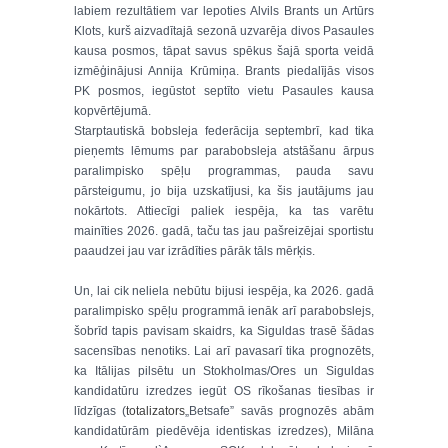
labiem rezultātiem var lepoties Alvils Brants un Artūrs
Klots, kurš aizvadītajā sezonā uzvarēja divos Pasaules
kausa posmos, tāpat savus spēkus šajā sporta veidā
izmēģinājusi Annija Krūmiņa. Brants piedalījās visos
PK posmos, iegūstot septīto vietu Pasaules kausa
kopvērtējumā.
Starptautiskā bobsleja federācija septembrī, kad tika
pieņemts lēmums par parabobsleja atstāšanu ārpus
paralimpisko spēļu programmas, pauda savu
pārsteigumu, jo bija uzskatījusi, ka šis jautājums jau
nokārtots. Attiecīgi paliek iespēja, ka tas varētu
mainīties 2026. gadā, taču tas jau pašreizējai sportistu
paaudzei jau var izrādīties pārāk tāls mērķis.
Un, lai cik neliela nebūtu bijusi iespēja, ka 2026. gadā
paralimpisko spēļu programmā ienāk arī parabobslejs,
šobrīd tapis pavisam skaidrs, ka Siguldas trasē šādas
sacensības nenotiks. Lai arī pavasarī tika prognozēts,
ka Itālijas pilsētu un Stokholmas/Ores un Siguldas
kandidatūru izredzes iegūt OS rīkošanas tiesības ir
līdzīgas (
totalizators
„Betsafe” savās prognozēs abām
kandidatūrām piedēvēja identiskas izredzes), Milāna