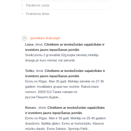
Pasākumi, tusiņi
Praktiskas lietas
Jaunākais diskusijās
Liene
, tēmā:
Cilvēkiem ar ierobežotām vajadzībām ir
izveidots jauns iepazīšanas portāls
Sveiki,esmu 2 gr.invalíde.52g.kopta sieviete,meklēju
draugu,ar kuru vismaz var parunāt.
Toliks
, tēmā:
Cilvēkiem ar ierobežotām vajadzībām ir
izveidots jauns iepazīšanas portāls
Esmu no Rīgas. Man 30 gadi. Mekleju sieviete no 27-36
gadiem. Invalidates grupai nav nozime. Raksti,mans
numurs: 20597113.Также говорю по
русски.Пишите,будем...
Renars
, tēmā:
Cilvēkiem ar ierobežotām vajadzībām
ir izveidots jauns iepazīšanas portāls
Esmu no Rīgas. Man ir 39 gadi. Meklēju no 25-40 gadiem
draudzeni. Spēlēju ģitāru. Esmu ar humorizjūtu. Klausos
mūziku daudz. Esmu šahists. Sportoju.Patīk...