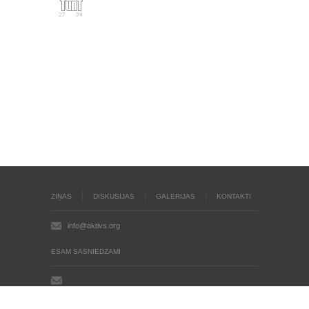
ZIŅAS
DISKUSIJAS
GALERIJAS
KONTAKTI
info@aktivs.org
ESAM SASNIEDZAMI