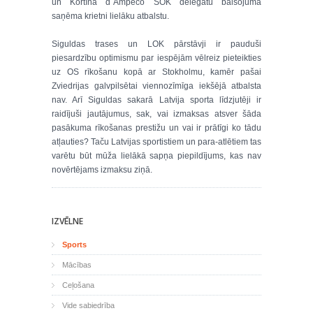
un Kortīna d`Ampeco SOK delegātu balsojumā
saņēma krietni lielāku atbalstu.
Siguldas trases un LOK pārstāvji ir pauduši
piesardzību optimismu par iespējām vēlreiz pieteikties
uz OS rīkošanu kopā ar Stokholmu, kamēr pašai
Zviedrijas galvpilsētai viennozīmīga iekšējā atbalsta
nav. Arī Siguldas sakarā Latvija sporta līdzjutēji ir
raidījuši jautājumus, sak, vai izmaksas atsver šāda
pasākuma rīkošanas prestižu un vai ir prātīgi ko tādu
atļauties? Taču Latvijas sportistiem un para-atlētiem tas
varētu būt mūža lielākā sapņa piepildījums, kas nav
novērtējams izmaksu ziņā.
IZVĒLNE
Sports
Mācības
Ceļošana
Vide sabiedrība