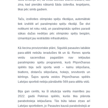
zina, kad pienāks nākamā šāda izdevība. Iespējams,
tikai pēc simts gadiem.
Taču, izvēloties olimpisko spēļu rīkotājus, automātiski
tiek izvēlēti arī paralimpisko spēļu rīkotāji. Šie divi
notikumi iet roku rokā, un paralimpiskās spēles parasti
sākas dažas nedēļas pēc olimpisko spēļu beigām,
izmantojot jau iestrādāto infrastruktūru.
Kā liecina provizoriskie plāni, Siguldā pasaules labākie
para-atlēti nebūtu ieradušies tik un tā. Renes sporta
veidu sacensības pagaidām nav iekļautas
paralimpisko spēļu programmā, kurā Phjončhanas
spēlēs bija seši sporta veidi – kalnu slēpošana,
biatlons, distanču slēpošana, hokejs, snovbords un
kērlings. Šajos sporta veidos Phjončhanas spēlēs
Latvijas sportisti nebija pārstāvēto 569 para-atlētu vidū.
Bija gan cerēts, ka šī situācija varētu mainīties jau
2022. gadā Pekinas spēlēs, kurās tika plānota
parabobsleja iekļaušana. Tās būtu labas ziņas arī
Latvijas sportistiem, jo Pasaules kausā parabobslejā ar