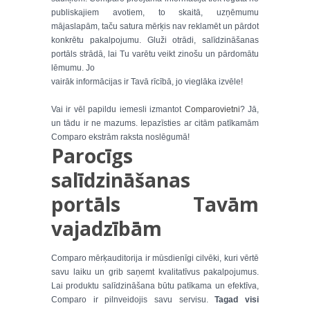
publiskajiem avotiem, to skaitā, uzņēmumu
mājaslapām, taču satura mērķis nav reklamēt un pārdot
konkrētu pakalpojumu. Gluži otrādi, salīdzināšanas
portāls strādā, lai Tu varētu veikt zinošu un pārdomātu
lēmumu. Jo
vairāk informācijas ir Tavā rīcībā, jo vieglāka izvēle!
Vai ir vēl papildu iemesli izmantot
Comparo
vietni
? Jā,
un tādu ir ne mazums. Iepazīsties ar citām patīkamām
Comparo ekstrām raksta noslēgumā!
Parocīgs
salīdzināšanas
portāls Tavām
vajadzībām
Comparo mērķauditorija ir mūsdienīgi cilvēki, kuri vērtē
savu laiku un grib saņemt kvalitatīvus pakalpojumus.
Lai produktu salīdzināšana būtu patīkama un efektīva,
Comparo ir pilnveidojis savu servisu.
Tagad visi