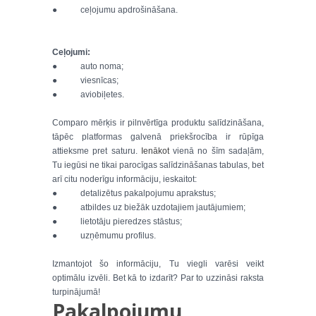
● ceļojumu apdrošināšana.
Ceļojumi:
● auto noma;
● viesnīcas;
● aviobiļetes.
Comparo mērķis ir pilnvērtīga produktu salīdzināšana,
tāpēc platformas galvenā priekšrocība ir rūpīga
attieksme pret saturu.
Ienākot
vienā no šīm sadaļām,
Tu iegūsi ne tikai parocīgas salīdzināšanas tabulas, bet
arī citu noderīgu informāciju, ieskaitot:
● detalizētus pakalpojumu aprakstus;
● atbildes uz biežāk uzdotajiem jautājumiem;
● lietotāju pieredzes stāstus;
● uzņēmumu profilus.
Izmantojot šo informāciju, Tu viegli varēsi veikt
optimālu izvēli. Bet kā to izdarīt? Par to uzzināsi raksta
turpinājumā!
Pakalpojumu