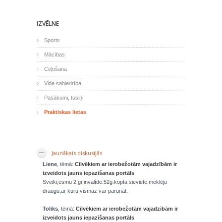
IZVĒLNE
Sports
Mācības
Ceļošana
Vide sabiedrība
Pasākumi, tusiņi
Praktiskas lietas
Jaunākais diskusijās
Liene
, tēmā:
Cilvēkiem ar ierobežotām vajadzībām ir
izveidots jauns iepazīšanas portāls
Sveiki,esmu 2 gr.invalíde.52g.kopta sieviete,meklēju
draugu,ar kuru vismaz var parunāt.
Toliks
, tēmā:
Cilvēkiem ar ierobežotām vajadzībām ir
izveidots jauns iepazīšanas portāls