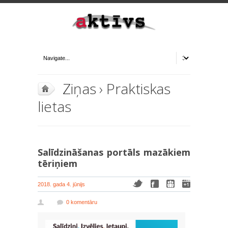
Ziņas
›
Praktiskas
lietas
Salīdzināšanas portāls mazākiem
tēriņiem
2018. gada 4. jūnijs
0 komentāru