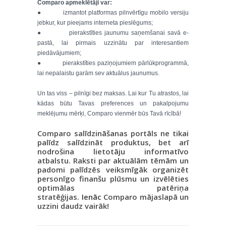
Comparo apmeklētāji var:
● izmantot platformas pilnvērtīgu mobilo versiju
jebkur, kur pieejams interneta pieslēgums;
● pierakstīties jaunumu saņemšanai savā e-
pastā, lai pirmais uzzinātu par interesantiem
piedāvājumiem;
● pierakstīties paziņojumiem pārlūkprogrammā,
lai nepalaistu garām sev aktuālus jaunumus.
Un tas viss – pilnīgi bez maksas. Lai kur Tu atrastos, lai
kādas būtu Tavas preferences un pakalpojumu
meklējumu mērķi, Comparo vienmēr būs Tavā rīcībā!
Comparo salīdzināšanas portāls ne tikai
palīdz salīdzināt produktus, bet arī
nodrošina lietotāju informatīvo
atbalstu. Raksti par aktuālām tēmām un
padomi palīdzēs veiksmīgāk organizēt
personīgo finanšu plūsmu un izvēlēties
optimālas patēriņa
stratēģijas.
Ienāc
Comparo mājaslapā un
uzzini daudz vairāk!