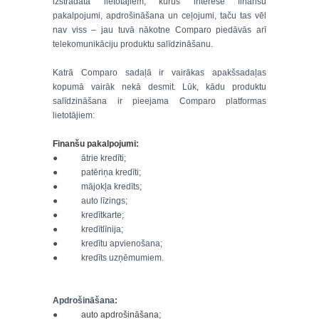
izstrādāta lietotājiem, kurus interesē finanšu
pakalpojumi, apdrošināšana un ceļojumi, taču tas vēl
nav viss – jau tuvā nākotne Comparo piedāvās arī
telekomunikāciju produktu salīdzināšanu.
Katrā Comparo sadaļā ir vairākas apakšsadaļas
kopumā vairāk nekā desmit. Lūk, kādu produktu
salīdzināšana ir pieejama Comparo platformas
lietotājiem:
Finanšu pakalpojumi
:
● ātrie kredīti;
● patēriņa kredīti;
● mājokļa kredīts;
● auto līzings;
● kredītkarte;
● kredītlīnija;
● kredītu apvienošana;
● kredīts uzņēmumiem.
Apdrošināšana:
●
auto apdrošināšana
;