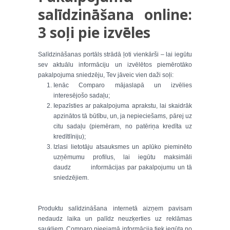
salīdzināšana online:
3 soļi pie izvēles
Salīdzināšanas portāls strādā ļoti vienkārši – lai iegūtu
sev aktuālu informāciju un izvēlētos piemērotāko
pakalpojuma sniedzēju, Tev jāveic vien daži soļi:
Ienāc Comparo mājaslapā un izvēlies
interesējošo sadaļu;
Iepazīsties ar pakalpojuma aprakstu, lai skaidrāk
apzinātos tā būtību, un, ja nepieciešams, pārej uz
citu sadaļu (piemēram, no patēriņa kredīta uz
kredītlīniju);
Izlasi lietotāju atsauksmes un aplūko pieminēto
uzņēmumu profilus, lai iegūtu maksimāli
daudz informācijas par pakalpojumu un tā
sniedzējiem.
Produktu salīdzināšana internetā aizņem pavisam
nedaudz laika un palīdz neuzķerties uz reklāmas
saukļiem. Comparo pieejamā informācija tiek iegūta no