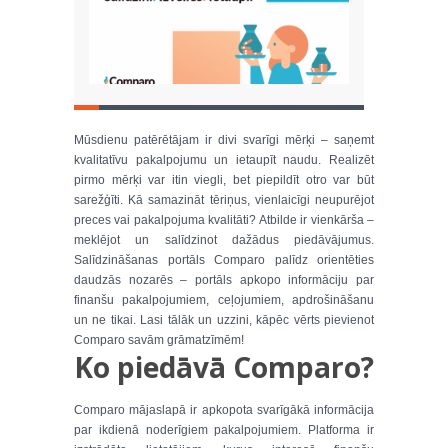
Mūsdienu patērētājam ir divi svarīgi mērķi – saņemt
kvalitatīvu pakalpojumu un ietaupīt naudu. Realizēt
pirmo mērķi var itin viegli, bet piepildīt otro var būt
sarežģīti. Kā samazināt tēriņus, vienlaicīgi neupurējot
preces vai pakalpojuma kvalitāti? Atbilde ir vienkārša –
meklējot un salīdzinot dažādus piedāvājumus.
Salīdzināšanas portāls Comparo palīdz orientēties
daudzās nozarēs – portāls apkopo informāciju par
finanšu pakalpojumiem, ceļojumiem, apdrošināšanu
un ne tikai. Lasi tālāk un uzzini, kāpēc vērts pievienot
Comparo savām grāmatzīmēm!
Ko piedāvā Comparo?
Comparo mājaslapā ir apkopota svarīgākā informācija
par ikdienā noderīgiem pakalpojumiem. Platforma ir