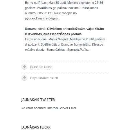
Esmu no Rīgas. Man 30 gadi. Mekleju sieviete no 27-36
gadiem. Invalidates grupai nav nozime. Raksti,mans
numurs: 20597113.Также говорю по
русски.Пишите,будем...
Renars
, tēmā:
Cilvēkiem ar ierobežotām vajadzībām
ir izveidots jauns iepazīšanas portāls
Esmu no Rīgas. Man ir 39 gadi. Meklēju no 25-40 gadiem
draudzeni. Spēlēju ģitāru. Esmu ar humorizjūtu. Klausos
mūziku daudz. Esmu šahists. Sportoju.Patīk...
Jaunākie raksti
Populārākie raksti
JAUNĀKAIS TWITTER
An error occured: Internal Server Error
JAUNĀKAIS FLICKR