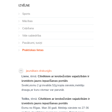
IZVĒLNE
Sports
Mācības
Ceļošana
Vide sabiedrība
Pasākumi, tusiņi
Praktiskas lietas
Jaunākais diskusijās
Liene
, tēmā:
Cilvēkiem ar ierobežotām vajadzībām ir
izveidots jauns iepazīšanas portāls
Sveiki,esmu 2 gr.invalíde.52g.kopta sieviete,meklēju
draugu,ar kuru vismaz var parunāt.
Toliks
, tēmā:
Cilvēkiem ar ierobežotām vajadzībām ir
izveidots jauns iepazīšanas portāls
Esmu no Rīgas. Man 30 gadi. Mekleju sieviete no 27-36