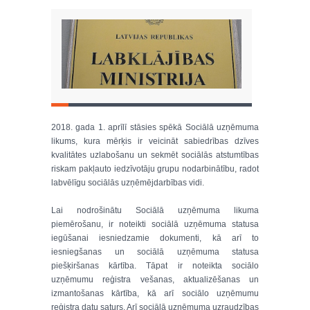
2018. gada 1. aprīlī stāsies spēkā Sociālā uzņēmuma
likums, kura mērķis ir veicināt sabiedrības dzīves
kvalitātes uzlabošanu un sekmēt sociālās atstumtības
riskam pakļauto iedzīvotāju grupu nodarbinātību, radot
labvēlīgu sociālās uzņēmējdarbības vidi.
Lai nodrošinātu Sociālā uzņēmuma likuma
piemērošanu, ir noteikti sociālā uzņēmuma statusa
iegūšanai iesniedzamie dokumenti, kā arī to
iesniegšanas un sociālā uzņēmuma statusa
piešķiršanas kārtība. Tāpat ir noteikta sociālo
uzņēmumu reģistra vešanas, aktualizēšanas un
izmantošanas kārtība, kā arī sociālo uzņēmumu
reģistra datu saturs. Arī sociālā uzņēmuma uzraudzības