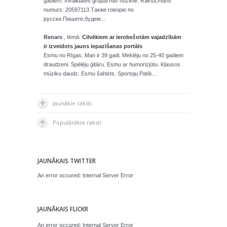
gadiem. Invalidates grupai nav nozime. Raksti,mans
numurs: 20597113.Также говорю по
русски.Пишите,будем...
Renars
, tēmā:
Cilvēkiem ar ierobežotām vajadzībām
ir izveidots jauns iepazīšanas portāls
Esmu no Rīgas. Man ir 39 gadi. Meklēju no 25-40 gadiem
draudzeni. Spēlēju ģitāru. Esmu ar humorizjūtu. Klausos
mūziku daudz. Esmu šahists. Sportoju.Patīk...
Jaunākie raksti
Populārākie raksti
JAUNĀKAIS TWITTER
An error occured: Internal Server Error
JAUNĀKAIS FLICKR
An error occured: Internal Server Error