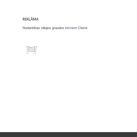
REKLĀMA
Nodarbības siltajos graudos
bērniem Olainē