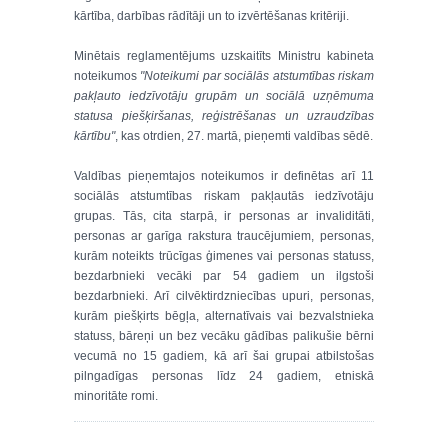
kārtība, darbības rādītāji un to izvērtēšanas kritēriji.
Minētais reglamentējums uzskaitīts Ministru kabineta
noteikumos
"Noteikumi par sociālās atstumtības riskam
pakļauto iedzīvotāju grupām un sociālā uzņēmuma
statusa piešķiršanas, reģistrēšanas un uzraudzības
kārtību"
, kas otrdien, 27. martā, pieņemti valdības sēdē.
Valdības pieņemtajos noteikumos ir definētas arī 11
sociālās atstumtības riskam pakļautās iedzīvotāju
grupas. Tās, cita starpā, ir personas ar invaliditāti,
personas ar garīga rakstura traucējumiem, personas,
kurām noteikts trūcīgas ģimenes vai personas statuss,
bezdarbnieki vecāki par 54 gadiem un ilgstoši
bezdarbnieki. Arī cilvēktirdzniecības upuri, personas,
kurām piešķirts bēgļa, alternatīvais vai bezvalstnieka
statuss, bāreņi un bez vecāku gādības palikušie bērni
vecumā no 15 gadiem, kā arī šai grupai atbilstošas
pilngadīgas personas līdz 24 gadiem, etniskā
minoritāte romi.