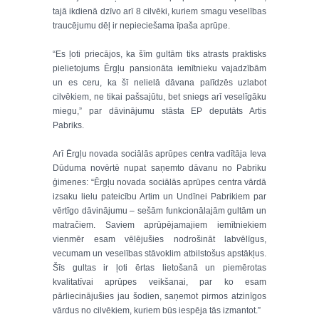
tajā ikdienā dzīvo arī 8 cilvēki, kuriem smagu veselības
traucējumu dēļ ir nepieciešama īpaša aprūpe.
“Es ļoti priecājos, ka šīm gultām tiks atrasts praktisks
pielietojums Ērgļu pansionāta iemītnieku vajadzībām
un es ceru, ka šī nelielā dāvana palīdzēs uzlabot
cilvēkiem, ne tikai pašsajūtu, bet sniegs arī veselīgāku
miegu,” par dāvinājumu stāsta EP deputāts Artis
Pabriks.
Arī Ērgļu novada sociālās aprūpes centra vadītāja Ieva
Dūduma novērtē nupat saņemto dāvanu no Pabriku
ģimenes: “Ērgļu novada sociālās aprūpes centra vārdā
izsaku lielu pateicību Artim un Undīnei Pabrikiem par
vērtīgo dāvinājumu – sešām funkcionālajām gultām un
matračiem. Saviem aprūpējamajiem iemītniekiem
vienmēr esam vēlējušies nodrošināt labvēlīgus,
vecumam un veselības stāvoklim atbilstošus apstākļus.
Šīs gultas ir ļoti ērtas lietošanā un piemērotas
kvalitatīvai aprūpes veikšanai, par ko esam
pārliecinājušies jau šodien, saņemot pirmos atzinīgos
vārdus no cilvēkiem, kuriem būs iespēja tās izmantot.”