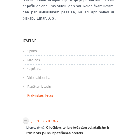
ikvienam klātesošajam bija iespēja pārmīt kādu vārdu
ar pašu dāvinājuma autoru gan par ikdienišķām lietām,
gan par aktualitātēm pasaulē, kā arī aprunāties ar
bīskapu Eināru Alpi.
IZVĒLNE
Sports
Mācības
Ceļošana
Vide sabiedrība
Pasākumi, tusiņi
Praktiskas lietas
Jaunākais diskusijās
Liene
, tēmā:
Cilvēkiem ar ierobežotām vajadzībām ir
izveidots jauns iepazīšanas portāls