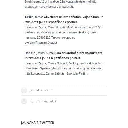
Sveiki,esmu 2 gr.invalíde.52g.kopta sieviete,meklēju
draugu,ar kuru vismaz var parunāt.
Toliks
, tēmā:
Cilvēkiem ar ierobežotām vajadzībām ir
izveidots jauns iepazīšanas portāls
Esmu no Rīgas. Man 30 gadi. Mekleju sieviete no 27-36
gadiem. Invalidates grupai nav nozime. Raksti,mans
numurs: 20597113.Также говорю по
русски.Пишите,будем...
Renars
, tēmā:
Cilvēkiem ar ierobežotām vajadzībām
ir izveidots jauns iepazīšanas portāls
Esmu no Rīgas. Man ir 39 gadi. Meklēju no 25-40 gadiem
draudzeni. Spēlēju ģitāru. Esmu ar humorizjūtu. Klausos
mūziku daudz. Esmu šahists. Sportoju.Patīk...
Jaunākie raksti
Populārākie raksti
JAUNĀKAIS TWITTER