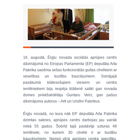
16. augustā, Ērgļu novada sociālās aprūpes centrs
dāvinājumā no Eiropas Parlamenta (EP) deputāta Arta
Pabrika saņēma sešas funkcionālās gultas cilvēkiem ar
veselības un kustību traucējumiem. Svinīgajā
pasākumā klātesošajiem viesiem un centra
iemītniekiem bija iespēja klātienē satikt gan novada
domes priekšsēdētāju Guntaru Velci, gan pašus
dāvinājuma autorus – Arti un Undīni Pabrikus.
Ērgļu novadā, no kura nāk EP deputāta Arta Pabrika
dzimtas saknes, aprūpes centrs darbojas jau vairāk
nekā 55 gadus. Šobrīd tajā pastāvīgi uzturas 46
iemītnieki, no kuriem 30 cilvēki ir ar kustību
traucējumiem. Ņemot vērā aprūpes centra specifiku,