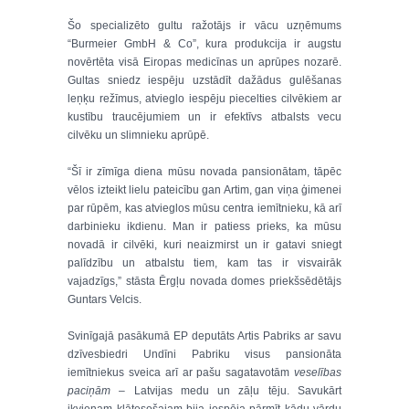
Šo specializēto gultu ražotājs ir vācu uzņēmums
“Burmeier GmbH & Co”, kura produkcija ir augstu
novērtēta visā Eiropas medicīnas un aprūpes nozarē.
Gultas sniedz iespēju uzstādīt dažādus gulēšanas
leņķu režīmus, atvieglo iespēju piecelties cilvēkiem ar
kustību traucējumiem un ir efektīvs atbalsts vecu
cilvēku un slimnieku aprūpē.
“Šī ir zīmīga diena mūsu novada pansionātam, tāpēc
vēlos izteikt lielu pateicību gan Artim, gan viņa ģimenei
par rūpēm, kas atvieglos mūsu centra iemītnieku, kā arī
darbinieku ikdienu. Man ir patiess prieks, ka mūsu
novadā ir cilvēki, kuri neaizmirst un ir gatavi sniegt
palīdzību un atbalstu tiem, kam tas ir visvairāk
vajadzīgs,” stāsta Ērgļu novada domes priekšsēdētājs
Guntars Velcis.
Svinīgajā pasākumā EP deputāts Artis Pabriks ar savu
dzīvesbiedri Undīni Pabriku visus pansionāta
iemītniekus sveica arī ar pašu sagatavotām
veselības
paciņām
– Latvijas medu un zāļu tēju. Savukārt