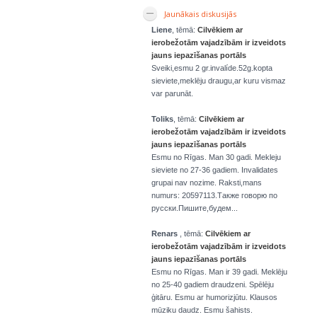
Jaunākais diskusijās
Liene
, tēmā:
Cilvēkiem ar
ierobežotām vajadzībām ir izveidots
jauns iepazīšanas portāls
Sveiki,esmu 2 gr.invalíde.52g.kopta
sieviete,meklēju draugu,ar kuru vismaz
var parunāt.
Toliks
, tēmā:
Cilvēkiem ar
ierobežotām vajadzībām ir izveidots
jauns iepazīšanas portāls
Esmu no Rīgas. Man 30 gadi. Mekleju
sieviete no 27-36 gadiem. Invalidates
grupai nav nozime. Raksti,mans
numurs: 20597113.Также говорю по
русски.Пишите,будем...
Renars
, tēmā:
Cilvēkiem ar
ierobežotām vajadzībām ir izveidots
jauns iepazīšanas portāls
Esmu no Rīgas. Man ir 39 gadi. Meklēju
no 25-40 gadiem draudzeni. Spēlēju
ģitāru. Esmu ar humorizjūtu. Klausos
mūziku daudz. Esmu šahists.