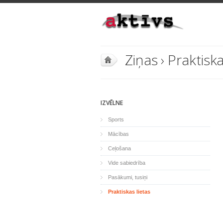
Ziņas
›
Praktiska
IZVĒLNE
Sports
Mācības
Ceļošana
Vide sabiedrība
Pasākumi, tusiņi
Praktiskas lietas