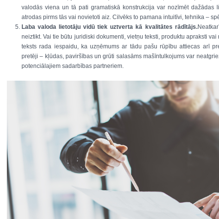
valodās viena un tā pati gramatiskā konstrukcija var nozīmēt dažādas l
atrodas pirms tās vai novietoti aiz. Cilvēks to pamana intuitīvi, tehnika – sp
Laba valoda lietotāju vidū tiek uztverta kā kvalitātes rādītājs.
Neatkar
neiztikt. Vai tie būtu juridiski dokumenti, vietņu teksti, produktu apraksti va
teksts rada iespaidu, ka uzņēmums ar tādu pašu rūpību attiecas arī p
pretēji – kļūdas, paviršības un grūti salasāms mašīntulkojums var neatgrie
potenciālajiem sadarbības partneriem.