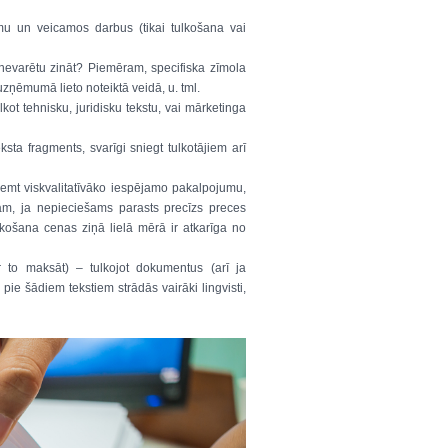
u un veicamos darbus (tikai tulkošana vai
s nevarētu zināt? Piemēram, specifiska zīmola
uzņēmumā lieto noteiktā veidā, u. tml.
lkot tehnisku, juridisku tekstu, vai mārketinga
ksta fragments, svarīgi sniegt tulkotājiem arī
emt viskvalitatīvāko iespējamo pakalpojumu,
ēram, ja nepieciešams parasts precīzs preces
lkošana cenas ziņā lielā mērā ir atkarīga no
 to maksāt) – tulkojot dokumentus (arī ja
pie šādiem tekstiem strādās vairāki lingvisti,