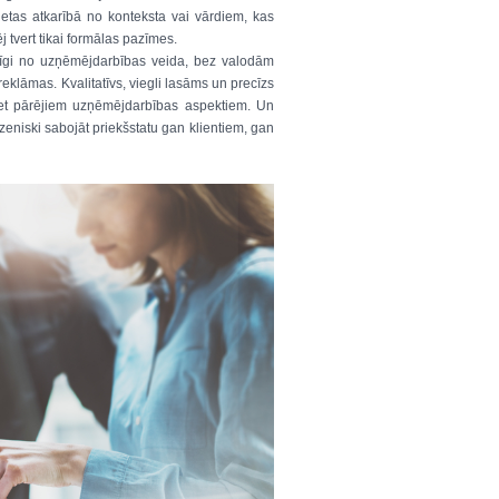
ietas atkarībā no konteksta vai vārdiem, kas
ēj tvert tikai formālas pazīmes.
īgi no uzņēmējdarbības veida, bez valodām
i reklāmas. Kvalitatīvs, viegli lasāms un precīzs
ret pārējiem uzņēmējdarbības aspektiem. Un
zeniski sabojāt priekšstatu gan klientiem, gan