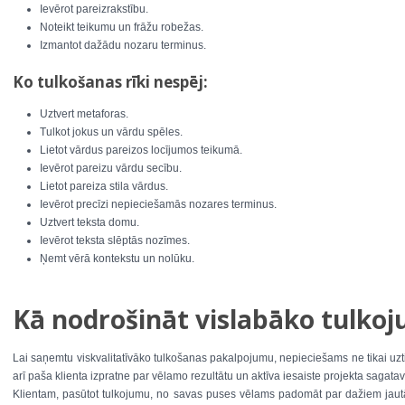
Ievērot pareizrakstību.
Noteikt teikumu un frāžu robežas.
Izmantot dažādu nozaru terminus.
Ko tulkošanas rīki nespēj:
Uztvert metaforas.
Tulkot jokus un vārdu spēles.
Lietot vārdus pareizos locījumos teikumā.
Ievērot pareizu vārdu secību.
Lietot pareiza stila vārdus.
Ievērot precīzi nepieciešamās nozares terminus.
Uztvert teksta domu.
Ievērot teksta slēptās nozīmes.
Ņemt vērā kontekstu un nolūku.
Kā nodrošināt vislabāko tulko
Lai saņemtu viskvalitatīvāko tulkošanas pakalpojumu, nepieciešams ne tikai uz
arī paša klienta izpratne par vēlamo rezultātu un aktīva iesaiste projekta sagata
Klientam, pasūtot tulkojumu, no savas puses vēlams padomāt par dažiem jautā