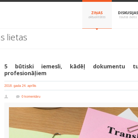
ZIŅAS
DISKUSIJA
s lietas
5 būtiski iemesli, kādēļ dokumentu tu
profesionāļiem
2018. gada 24. aprīlis
0 komentāru