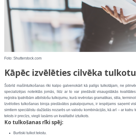
Foto: Shutterstock.com
Kāpēc izvēlēties cilvēka tulkot
Šobrīd mašīntulkošanas rīki kalpo galvenokārt kā palīgs tulkotājam, ne pilnvērt
specializējas noteiktās jomās, līdz ar to var piedāvāt visaugstākās kvalitāt
reģistra īpatnībām atbilstošu tulkojumu, kurā ievērotas gramatikas, stila, terminol
Izvēloties tulkošanas biroja piedāvātos pakalpojumus, ir iespējams saņemt visk
simtiem speciālistu dažādās nozarēs un valodu kombinācijās, kā arī – ar katru teks
teksts ir precīzs, viegli lasāms un kvalitatīvi iztulkots.
Ko tulkošanas rīki spēj:
Burtiski tulkot tekstu.