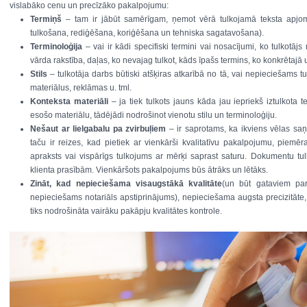
vislabāko cenu un precīzāko pakalpojumu:
Termiņš
– tam ir jābūt samērīgam, ņemot vērā tulkojamā teksta apjom
tulkošana, rediģēšana, koriģēšana un tehniska sagatavošana).
Terminoloģija
– vai ir kādi specifiski termini vai nosacījumi, ko tulkotāj
vārda rakstība, daļas, ko nevajag tulkot, kāds īpašs termins, ko konkrētajā 
Stils
– tulkotāja darbs būtiski atšķiras atkarībā no tā, vai nepieciešams tu
materiālus, reklāmas u. tml.
Konteksta materiāli
– ja tiek tulkots jauns kāda jau iepriekš iztulkota te
esošo materiālu, tādējādi nodrošinot vienotu stilu un terminoloģiju.
Nešaut ar lielgabalu pa zvirbuļiem
– ir saprotams, ka ikviens vēlas saņ
taču ir reizes, kad pietiek ar vienkārši kvalitatīvu pakalpojumu, piem
apraksts vai vispārīgs tulkojums ar mērķi saprast saturu. Dokumentu tu
klienta prasībām. Vienkāršots pakalpojums būs ātrāks un lētāks.
Zināt, kad nepieciešama visaugstākā kvalitāte
(un būt gataviem par
nepieciešams notariāls apstiprinājums), nepieciešama augsta precizitāte, 
tiks nodrošināta vairāku pakāpju kvalitātes kontrole.