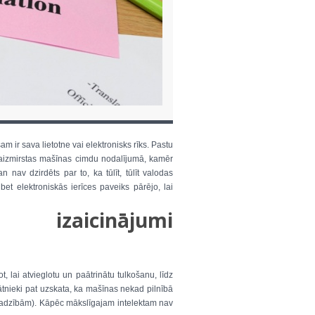
am ir sava lietotne vai elektronisks rīks. Pastu
sen aizmirstas mašīnas cimdu nodalījumā, kamēr
nav dzirdēts par to, ka tūlīt, tūlīt valodas
et elektroniskās ierīces paveiks pārējo, lai
izaicinājumi
ot, lai atvieglotu un paātrinātu tulkošanu, līdz
nātnieki pat uzskata, ka mašīnas nekad pilnībā
vajadzībām). Kāpēc mākslīgajam intelektam nav