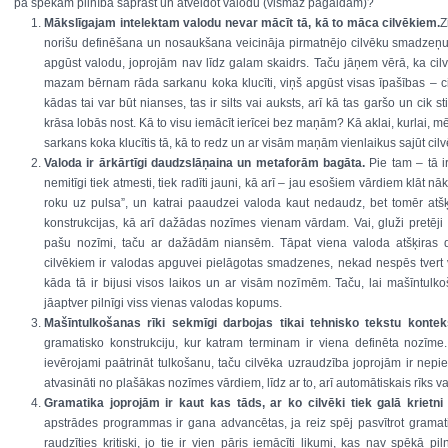
pa spēkam pilnībā saprast un atveidot valodu (vismaz pagaidām)?
Mākslīgajam intelektam valodu nevar mācīt tā, kā to māca cilvēkiem.
Z
norišu definēšana un nosaukšana veicināja pirmatnējo cilvēku smadzeņu 
apgūst valodu, joprojām nav līdz galam skaidrs. Taču jāņem vērā, ka cil
mazam bērnam rāda sarkanu koka klucīti, viņš apgūst visas īpašības – cik
kādas tai var būt nianses, tas ir silts vai auksts, arī kā tas garšo un cik st
krāsa lobās nost. Kā to visu iemācīt ierīcei bez maņām? Kā aklai, kurlai, mēm
sarkans koka klucītis tā, kā to redz un ar visām maņām vienlaikus sajūt cil
Valoda ir ārkārtīgi daudzslāņaina un metaforām bagāta.
Pie tam – tā i
nemitīgi tiek atmesti, tiek radīti jauni, kā arī – jau esošiem vārdiem klāt nāk
roku uz pulsa”, un katrai paaudzei valoda kaut nedaudz, bet tomēr atšķ
konstrukcijas, kā arī dažādas nozīmes vienam vārdam. Vai, gluži pretēji 
pašu nozīmi, taču ar dažādām niansēm. Tāpat viena valoda atšķiras da
cilvēkiem ir valodas apguvei pielāgotas smadzenes, nekad nespēs tvert v
kāda tā ir bijusi visos laikos un ar visām nozīmēm. Taču, lai mašīntulko
jāaptver pilnīgi viss vienas valodas kopums.
Mašīntulkošanas rīki sekmīgi darbojas tikai tehnisko tekstu kontek
gramatisko konstrukciju, kur katram terminam ir viena definēta nozīme.
ievērojami paātrināt tulkošanu, taču cilvēka uzraudzība joprojām ir nepie
atvasināti no plašākas nozīmes vārdiem, līdz ar to, arī automātiskais rīks v
Gramatika joprojām ir kaut kas tāds, ar ko cilvēki tiek galā krietn
apstrādes programmas ir gana advancētas, ja reiz spēj pasvītrot gramat
raudzīties kritiski, jo tie ir vien pāris iemācīti likumi, kas nav spēkā p