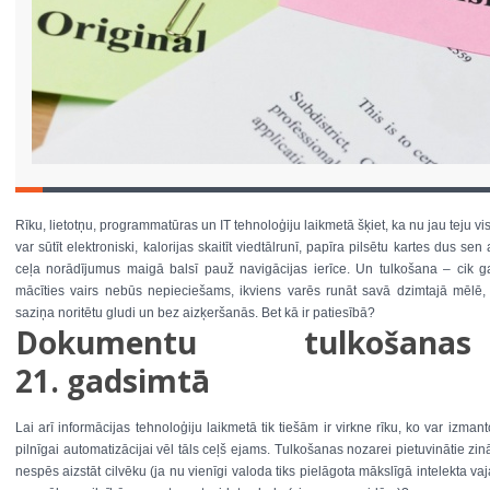
Rīku, lietotņu, programmatūras un IT tehnoloģiju laikmetā šķiet, ka nu jau teju vis
var sūtīt elektroniski, kalorijas skaitīt viedtālrunī, papīra pilsētu kartes dus 
ceļa norādījumus maigā balsī pauž navigācijas ierīce. Un tulkošana – cik gan 
mācīties vairs nebūs nepieciešams, ikviens varēs runāt savā dzimtajā mēlē, b
saziņa noritētu gludi un bez aizķeršanās. Bet kā ir patiesībā?
Dokumentu tulkošanas 
21. gadsimtā
Lai arī informācijas tehnoloģiju laikmetā tik tiešām ir virkne rīku, ko var izmant
pilnīgai automatizācijai vēl tāls ceļš ejams. Tulkošanas nozarei pietuvinātie zi
nespēs aizstāt cilvēku (ja nu vienīgi valoda tiks pielāgota mākslīgā intelekta 