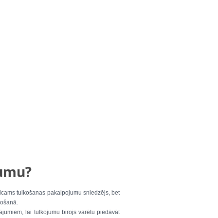
jumu?
ticams tulkošanas pakalpojumu sniedzējs, bet
vošanā.
jumiem, lai tulkojumu birojs varētu piedāvāt