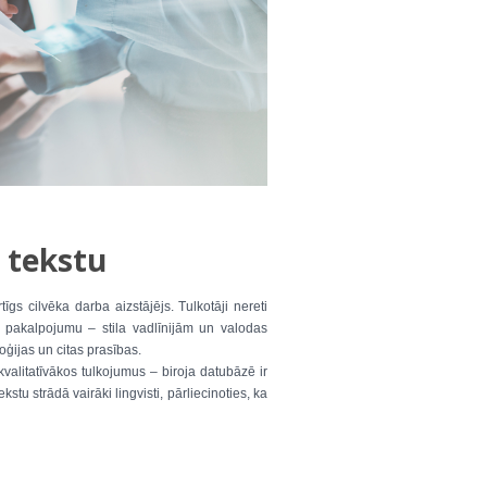
u tekstu
īgs cilvēka darba aizstājējs. Tulkotāji nereti
es pakalpojumu – stila vadlīnijām un valodas
oģijas un citas prasības.
valitatīvākos tulkojumus – biroja datubāzē ir
tu strādā vairāki lingvisti, pārliecinoties, ka