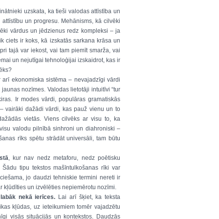
inātnieki uzskata, ka tieši valodas attīstība un
attīstību un progresu. Mehānisms, kā cilvēki
vēki vārdus un jēdzienus redz kompleksi – ja
 ciets ir koks, kā izskatās sarkana krāsa un
ipri tajā var iekost, vai tam piemīt smarža, vai
ai un nejutīgai tehnoloģijai izskaidrot, kas ir
vēks?
r arī ekonomiska sistēma – nevajadzīgi vārdi
 jaunas nozīmes. Valodas lietotāji intuitīvi “tur
iras. Ir modes vārdi, populāras gramatiskās
– vairāki dažādi vārdi, kas pauž vienu un to
žādās vietās. Viens cilvēks ar visu to, ka
isu valodu pilnībā sinhroni un diahroniski –
šanas rīks spētu strādāt universāli, tam būtu
stā
, kur nav nedz metaforu, nedz poētisku
 Šādu tipu tekstos mašīntulkošanas rīki var
ciešama, jo daudzi tehniskie termini nereti ir
ar kļūdīties un izvēlēties nepiemērotu nozīmi.
i labāk nekā ierīces.
Lai arī šķiet, ka teksta
ikas kļūdas, uz ieteikumiem tomēr vajadzētu
ilnīgi visās situācijās un kontekstos. Daudzās