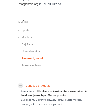
info@aktivs.org
lai, arī citi uzzina.
IZVĒLNE
Sports
Mācības
Ceļošana
Vide sabiedrība
Pasākumi, tusiņi
Praktiskas lietas
Jaunākais diskusijās
Liene
, tēmā:
Cilvēkiem ar ierobežotām vajadzībām ir
izveidots jauns iepazīšanas portāls
Sveiki,esmu 2 gr.invalíde.52g.kopta sieviete,meklēju
draugu,ar kuru vismaz var parunāt.