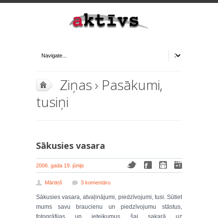
Ziņas
›
Pasākumi,
tusiņi
Sākusies vasara
2006. gada 19. jūnijs
Mārtiņš
3 komentāru
Sākusies vasara, atvaļinājumi, piedzīvojumi, tusi. Sūtiet
mums savu braucienu un piedzīvojumu stāstus,
fotogrāfijas un ieteikumus šai sakarā uz