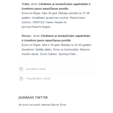
Toliks
, tēmā:
Cilvēkiem ar ierobežotām vajadzībām ir
izveidots jauns iepazīšanas portāls
Esmu no Rīgas. Man 30 gadi. Mekleju sieviete no 27-36
gadiem. Invalidates grupai nav nozime. Raksti,mans
numurs: 20597113.Также говорю по
русски.Пишите,будем...
Renars
, tēmā:
Cilvēkiem ar ierobežotām vajadzībām
ir izveidots jauns iepazīšanas portāls
Esmu no Rīgas. Man ir 39 gadi. Meklēju no 25-40 gadiem
draudzeni. Spēlēju ģitāru. Esmu ar humorizjūtu. Klausos
mūziku daudz. Esmu šahists. Sportoju.Patīk...
Jaunākie raksti
Populārākie raksti
JAUNĀKAIS TWITTER
An error occured: Internal Server Error