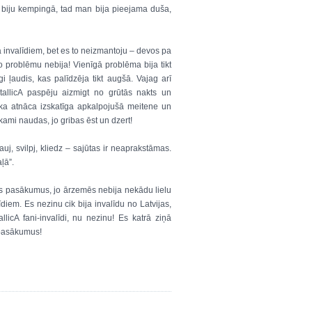
 biju kempingā, tad man bija pieejama duša,
 invalīdiem, bet es to neizmantoju – devos pa
o problēmu nebija! Vienīgā problēma bija tikt
gi ļaudis, kas palīdzēja tikt augšā. Vajag arī
allicA paspēju aizmigt no grūtās nakts un
, ka atnāca izskatīga apkalpojušā meitene un
ekami naudas, jo gribas ēst un dzert!
uj, svilpj, kliedz – sajūtas ir neaprakstāmas.
ļā”.
us pasākumus, jo ārzemēs nebija nekādu lielu
īdiem. Es nezinu cik bija invalīdu no Latvijas,
licA fani-invalīdi, nu nezinu! Es katrā ziņā
a pasākumus!