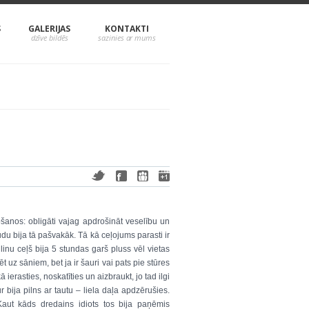
S
GALERIJAS
KONTAKTI
ošanos: obligāti vajag apdrošināt veselību un
udu bija tā pašvakāk. Tā kā ceļojums parasti ir
llinu ceļš bija 5 stundas garš pluss vēl vietas
z sāniem, bet ja ir šauri vai pats pie stūres
 ierasties, noskatīties un aizbraukt, jo tad ilgi
bija pilns ar tautu – liela daļa apdzērušies.
Kaut kāds dredains idiots tos bija paņēmis