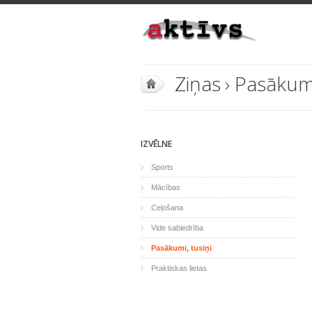
Ziņas
›
Pasākumi
IZVĒLNE
Sports
Mācības
Ceļošana
Vide sabiedrība
Pasākumi, tusiņi
Praktiskas lietas