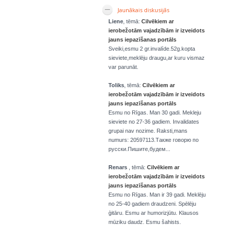
Jaunākais diskusijās
Liene
, tēmā:
Cilvēkiem ar
ierobežotām vajadzībām ir izveidots
jauns iepazīšanas portāls
Sveiki,esmu 2 gr.invalíde.52g.kopta
sieviete,meklēju draugu,ar kuru vismaz
var parunāt.
Toliks
, tēmā:
Cilvēkiem ar
ierobežotām vajadzībām ir izveidots
jauns iepazīšanas portāls
Esmu no Rīgas. Man 30 gadi. Mekleju
sieviete no 27-36 gadiem. Invalidates
grupai nav nozime. Raksti,mans
numurs: 20597113.Также говорю по
русски.Пишите,будем...
Renars
, tēmā:
Cilvēkiem ar
ierobežotām vajadzībām ir izveidots
jauns iepazīšanas portāls
Esmu no Rīgas. Man ir 39 gadi. Meklēju
no 25-40 gadiem draudzeni. Spēlēju
ģitāru. Esmu ar humorizjūtu. Klausos
mūziku daudz. Esmu šahists.