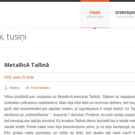
ZIŅAS
DISKUSIJA
, tusiņi
MetallicA Tallinā
2006. gada 19. jūnijs
Matīss
8 komentāru
Vēlos pastāstīt par ceļojumu uz MetallicA koncertu Tallinā. Sāksim ar sagatav
izvēlaties uzticamus ceļabiedrus. Man bija līdzi telts un rezerves drēbes, bet na
garš, tad neaizmirstiet par atpūtas vietām, jo izgulējumus ir viegli dabūt. Uz Ta
atrašana un „nobāzēšanās” – kopumā 7 stundas. Protams, es auto varēju pagulēt u
tad nevajag par atpūtu aizmirst. Es ierados Tallinā dienu iepriekš tas ir labāk nekā
sanāk sēdēt. Pirmā nakts man bija piedzīvojumu pilna, jo es biju kempingā, kur 
Pēc grūtas nakts pamodos un izlīdu no telts, bet skatos rati vairs nav!!! 