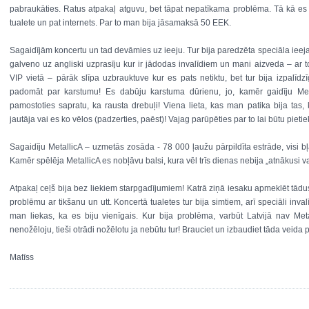
pabraukāties. Ratus atpakaļ atguvu, bet tāpat nepatīkama problēma. Tā kā es
tualete un pat internets. Par to man bija jāsamaksā 50 EEK.
Sagaidījām koncertu un tad devāmies uz ieeju. Tur bija paredzēta speciāla ieeja
galveno uz angliski uzprasīju kur ir jādodas invalīdiem un mani aizveda – ar t
VIP vietā – pārāk slīpa uzbrauktuve kur es pats netiktu, bet tur bija izpalīdzī
padomāt par karstumu! Es dabūju karstuma dūrienu, jo, kamēr gaidīju Met
pamostoties sapratu, ka rausta drebuļi! Viena lieta, kas man patika bija tas
jautāja vai es ko vēlos (padzerties, paēst)! Vajag parūpēties par to lai būtu pieti
Sagaidīju MetallicA – uzmetās zosāda - 78 000 ļaužu pārpildīta estrāde, visi bļa
Kamēr spēlēja MetallicA es nobļāvu balsi, kura vēl trīs dienas nebija „atnākusi va
Atpakaļ ceļš bija bez liekiem starpgadījumiem! Katrā ziņā iesaku apmeklēt tād
problēmu ar tikšanu un utt. Koncertā tualetes tur bija simtiem, arī speciāli inval
man liekas, ka es biju vienīgais. Kur bija problēma, varbūt Latvijā nav Metal
nenožēloju, tieši otrādi nožēlotu ja nebūtu tur! Brauciet un izbaudiet tāda veid
Matīss