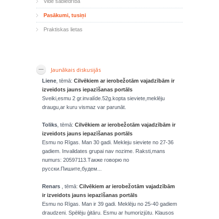
Vide sabiedrība
Pasākumi, tusiņi
Praktiskas lietas
Jaunākais diskusijās
Liene
, tēmā:
Cilvēkiem ar ierobežotām vajadzībām ir
izveidots jauns iepazīšanas portāls
Sveiki,esmu 2 gr.invalíde.52g.kopta sieviete,meklēju
draugu,ar kuru vismaz var parunāt.
Toliks
, tēmā:
Cilvēkiem ar ierobežotām vajadzībām ir
izveidots jauns iepazīšanas portāls
Esmu no Rīgas. Man 30 gadi. Mekleju sieviete no 27-36
gadiem. Invalidates grupai nav nozime. Raksti,mans
numurs: 20597113.Также говорю по
русски.Пишите,будем...
Renars
, tēmā:
Cilvēkiem ar ierobežotām vajadzībām
ir izveidots jauns iepazīšanas portāls
Esmu no Rīgas. Man ir 39 gadi. Meklēju no 25-40 gadiem
draudzeni. Spēlēju ģitāru. Esmu ar humorizjūtu. Klausos