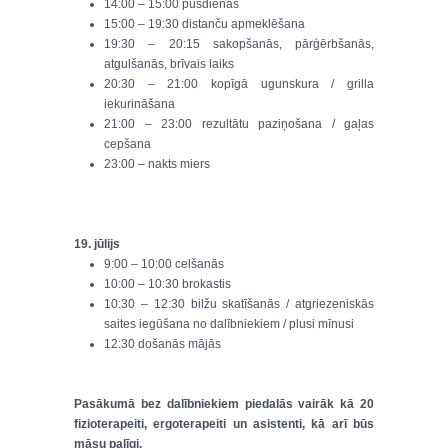
14:00 – 15:00 pusdienas
15:00 – 19:30 distanču apmeklēšana
19:30 – 20:15 sakopšanās, pārģērbšanās,
atgulšanās, brīvais laiks
20:30 – 21:00 kopīgā ugunskura / grilla
iekurināšana
21:00 – 23:00 rezultātu paziņošana / gaļas
cepšana
23:00 – nakts miers
19. jūlijs
9:00 – 10:00 celšanās
10:00 – 10:30 brokastis
10:30 – 12:30 bilžu skatīšanās / atgriezeniskās
saites iegūšana no dalībniekiem / plusi mīnusi
12:30 došanās mājās
Pasākumā bez dalībniekiem piedalās vairāk kā 20
fizioterapeiti, ergoterapeiti un asistenti, kā arī būs
māsu palīgi.