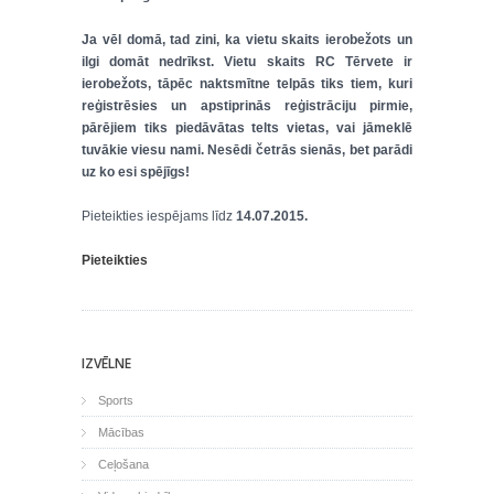
Ja vēl domā, tad zini, ka vietu skaits ierobežots un
ilgi domāt nedrīkst. Vietu skaits RC Tērvete ir
ierobežots, tāpēc naktsmītne telpās tiks tiem, kuri
reģistrēsies un apstiprinās reģistrāciju pirmie,
pārējiem tiks piedāvātas telts vietas, vai jāmeklē
tuvākie viesu nami. Nesēdi četrās sienās, bet parādi
uz ko esi spējīgs!
Pieteikties iespējams līdz
14.07.2015.
Pieteikties
IZVĒLNE
Sports
Mācības
Ceļošana