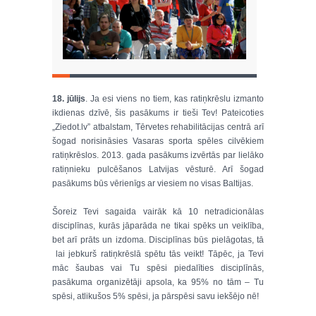
18. jūlijs
. Ja esi viens no tiem, kas ratiņkrēslu izmanto
ikdienas dzīvē, šis pasākums ir tieši Tev! Pateicoties
„Ziedot.lv” atbalstam, Tērvetes rehabilitācijas centrā arī
šogad norisināsies Vasaras sporta spēles cilvēkiem
ratiņkrēslos. 2013. gada pasākums izvērtās par lielāko
ratiņnieku pulcēšanos Latvijas vēsturē. Arī šogad
pasākums būs vērienīgs ar viesiem no visas Baltijas.
Šoreiz Tevi sagaida vairāk kā 10 netradicionālas
disciplīnas, kurās jāparāda ne tikai spēks un veiklība,
bet arī prāts un izdoma. Disciplīnas būs pielāgotas, tā
lai jebkurš ratiņkrēslā spētu tās veikt! Tāpēc, ja Tevi
māc šaubas vai Tu spēsi piedalīties disciplīnās,
pasākuma organizētāji apsola, ka 95% no tām – Tu
spēsi, atlikušos 5% spēsi, ja pārspēsi savu iekšējo nē!