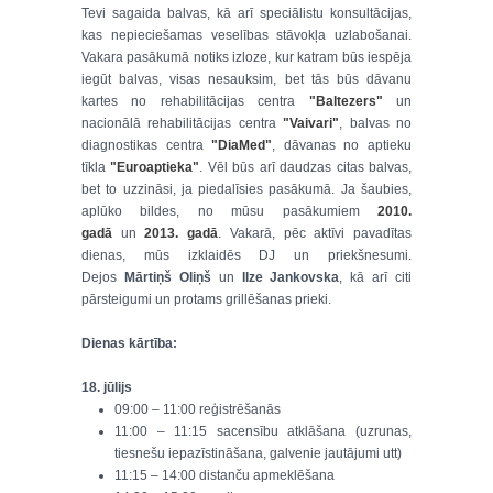
Tevi sagaida balvas, kā arī speciālistu konsultācijas,
kas nepieciešamas veselības stāvokļa uzlabošanai.
Vakara pasākumā notiks izloze, kur katram būs iespēja
iegūt balvas, visas nesauksim, bet tās būs dāvanu
kartes no rehabilitācijas centra
"Baltezers"
un
nacionālā rehabilitācijas centra
"Vaivari"
, balvas no
diagnostikas centra
"DiaMed"
, dāvanas no aptieku
tīkla
"Euroaptieka"
. Vēl būs arī daudzas citas balvas,
bet to uzzināsi, ja piedalīsies pasākumā. Ja šaubies,
aplūko bildes, no mūsu pasākumiem
2010.
gadā
un
2013. gadā
. Vakarā, pēc aktīvi pavadītas
dienas, mūs izklaidēs DJ un priekšnesumi.
Dejos
Mārtiņš Oliņš
un
Ilze Jankovska
, kā arī citi
pārsteigumi un protams grillēšanas prieki.
Dienas kārtība
:
18. jūlijs
09:00 – 11:00 reģistrēšanās
11:00 – 11:15 sacensību atklāšana (uzrunas,
tiesnešu iepazīstināšana, galvenie jautājumi utt)
11:15 – 14:00 distanču apmeklēšana