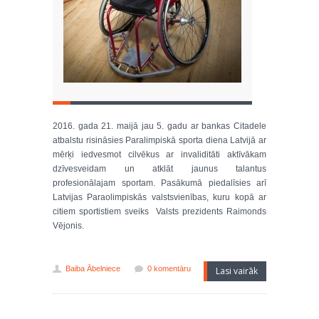
2016. gada 21. maijā jau 5. gadu ar bankas Citadele
atbalstu risināsies Paralimpiskā sporta diena Latvijā ar
mērķi iedvesmot cilvēkus ar invaliditāti aktīvākam
dzīvesveidam un atklāt jaunus talantus
profesionālajam sportam. Pasākumā piedalīsies arī
Latvijas Paraolimpiskās valstsvienības, kuru kopā ar
citiem sportistiem sveiks Valsts prezidents Raimonds
Vējonis.
Baiba Ābelniece
0 komentāru
Lasi vairāk