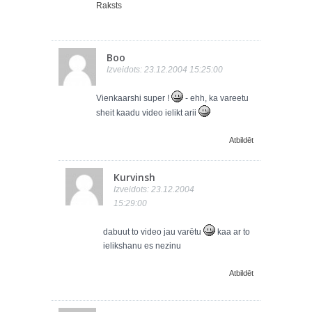
Raksts
Boo
Izveidots: 23.12.2004 15:25:00
Vienkaarshi super !
- ehh, ka vareetu
sheit kaadu video ielikt arii
Atbildēt
Kurvinsh
Izveidots: 23.12.2004
15:29:00
dabuut to video jau varētu
kaa ar to
ielikshanu es nezinu
Atbildēt