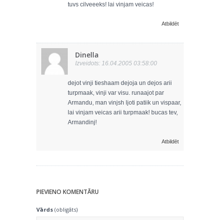
tuvs cilveeeks! lai vinjam veicas!
Atbildēt
Dinella
Izveidots: 16.04.2005 03:58:00
dejot vinji tieshaam dejoja un dejos arii
turpmaak, vinji var visu. runaajot par
Armandu, man vinjsh ljoti patiik un vispaar,
lai vinjam veicas arii turpmaak! bucas tev,
Armandinj!
Atbildēt
PIEVIENO KOMENTĀRU
Vārds
(obligāts)