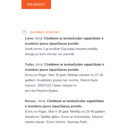
Jaunākais diskusijās
Liene
, tēmā:
Cilvēkiem ar ierobežotām vajadzībām ir
izveidots jauns iepazīšanas portāls
Sveiki,esmu 2 gr.invalíde.52g.kopta sieviete,meklēju
draugu,ar kuru vismaz var parunāt.
Toliks
, tēmā:
Cilvēkiem ar ierobežotām vajadzībām ir
izveidots jauns iepazīšanas portāls
Esmu no Rīgas. Man 30 gadi. Mekleju sieviete no 27-36
gadiem. Invalidates grupai nav nozime. Raksti,mans
numurs: 20597113.Также говорю по
русски.Пишите,будем...
Renars
, tēmā:
Cilvēkiem ar ierobežotām vajadzībām
ir izveidots jauns iepazīšanas portāls
Esmu no Rīgas. Man ir 39 gadi. Meklēju no 25-40 gadiem
draudzeni. Spēlēju ģitāru. Esmu ar humorizjūtu. Klausos
mūziku daudz. Esmu šahists. Sportoju.Patīk...