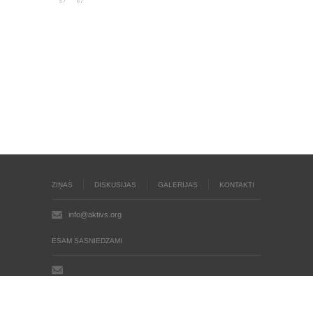
ZIŅAS
DISKUSIJAS
GALERIJAS
KONTAKTI
info@aktivs.org
ESAM SASNIEDZAMI