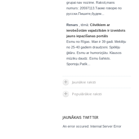
grupai nav nozime. Raksti,mans
numurs: 20597113.Также говорю по
русски.Пишите,будем...
Renars
, tēmā:
Cilvēkiem ar
ierobežotām vajadzībām ir izveidots
jauns iepazīšanas portāls
Esmu no Rīgas. Man ir 39 gadi. Meklēju
no 25-40 gadiem draudzeni. Spēlēju
ģitāru. Esmu ar humorizjūtu. Klausos
mūziku daudz. Esmu šahists.
Sportoju.Patīk...
Jaunākie raksti
Populārākie raksti
JAUNĀKAIS TWITTER
An error occured: Internal Server Error