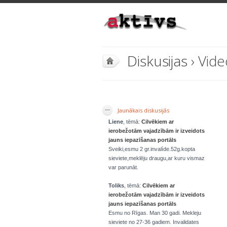
Diskusijas
› Vide
Jaunākais diskusijās
Liene
, tēmā:
Cilvēkiem ar
ierobežotām vajadzībām ir izveidots
jauns iepazīšanas portāls
Sveiki,esmu 2 gr.invalíde.52g.kopta
sieviete,meklēju draugu,ar kuru vismaz
var parunāt.
Toliks
, tēmā:
Cilvēkiem ar
ierobežotām vajadzībām ir izveidots
jauns iepazīšanas portāls
Esmu no Rīgas. Man 30 gadi. Mekleju
sieviete no 27-36 gadiem. Invalidates