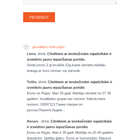
Jaunākais diskusijās
Liene
, tēmā:
Cilvēkiem ar ierobežotām vajadzībām ir
izveidots jauns iepazīšanas portāls
Sveiki,esmu 2 gr.invalíde.52g.kopta sieviete,meklēju
draugu,ar kuru vismaz var parunāt.
Toliks
, tēmā:
Cilvēkiem ar ierobežotām vajadzībām ir
izveidots jauns iepazīšanas portāls
Esmu no Rīgas. Man 30 gadi. Mekleju sieviete no 27-36
gadiem. Invalidates grupai nav nozime. Raksti,mans
numurs: 20597113.Также говорю по
русски.Пишите,будем...
Renars
, tēmā:
Cilvēkiem ar ierobežotām vajadzībām
ir izveidots jauns iepazīšanas portāls
Esmu no Rīgas. Man ir 39 gadi. Meklēju no 25-40 gadiem
draudzeni. Spēlēju ģitāru. Esmu ar humorizjūtu. Klausos