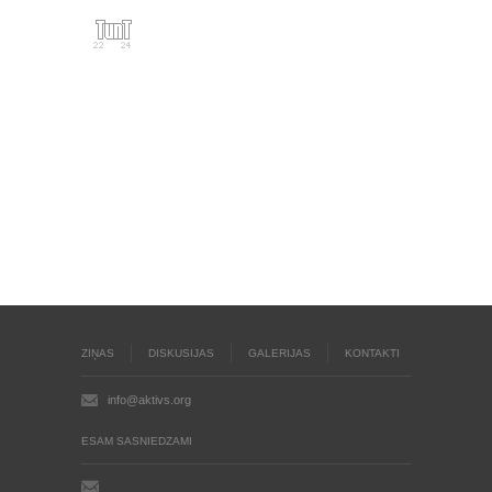
ZIŅAS
DISKUSIJAS
GALERIJAS
KONTAKTI
info@aktivs.org
ESAM SASNIEDZAMI