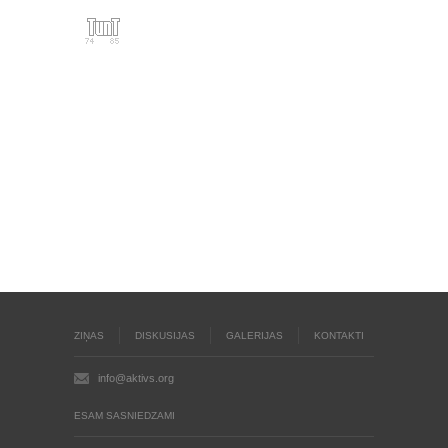
ZIŅAS
DISKUSIJAS
GALERIJAS
KONTAKTI
info@aktivs.org
ESAM SASNIEDZAMI