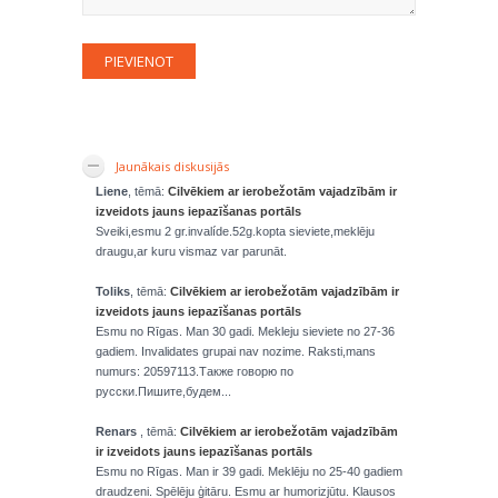
Jaunākais diskusijās
Liene
, tēmā:
Cilvēkiem ar ierobežotām vajadzībām ir
izveidots jauns iepazīšanas portāls
Sveiki,esmu 2 gr.invalíde.52g.kopta sieviete,meklēju
draugu,ar kuru vismaz var parunāt.
Toliks
, tēmā:
Cilvēkiem ar ierobežotām vajadzībām ir
izveidots jauns iepazīšanas portāls
Esmu no Rīgas. Man 30 gadi. Mekleju sieviete no 27-36
gadiem. Invalidates grupai nav nozime. Raksti,mans
numurs: 20597113.Также говорю по
русски.Пишите,будем...
Renars
, tēmā:
Cilvēkiem ar ierobežotām vajadzībām
ir izveidots jauns iepazīšanas portāls
Esmu no Rīgas. Man ir 39 gadi. Meklēju no 25-40 gadiem
draudzeni. Spēlēju ģitāru. Esmu ar humorizjūtu. Klausos