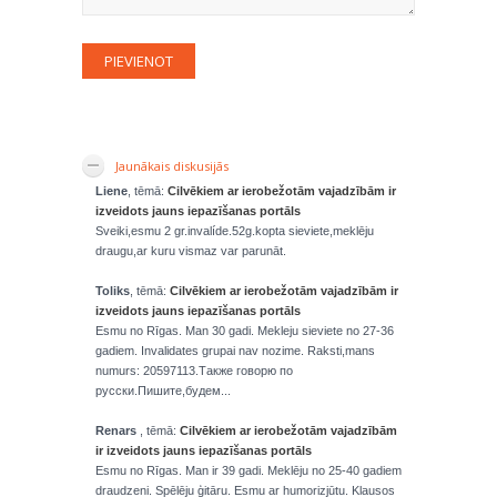
Jaunākais diskusijās
Liene
, tēmā:
Cilvēkiem ar ierobežotām vajadzībām ir
izveidots jauns iepazīšanas portāls
Sveiki,esmu 2 gr.invalíde.52g.kopta sieviete,meklēju
draugu,ar kuru vismaz var parunāt.
Toliks
, tēmā:
Cilvēkiem ar ierobežotām vajadzībām ir
izveidots jauns iepazīšanas portāls
Esmu no Rīgas. Man 30 gadi. Mekleju sieviete no 27-36
gadiem. Invalidates grupai nav nozime. Raksti,mans
numurs: 20597113.Также говорю по
русски.Пишите,будем...
Renars
, tēmā:
Cilvēkiem ar ierobežotām vajadzībām
ir izveidots jauns iepazīšanas portāls
Esmu no Rīgas. Man ir 39 gadi. Meklēju no 25-40 gadiem
draudzeni. Spēlēju ģitāru. Esmu ar humorizjūtu. Klausos