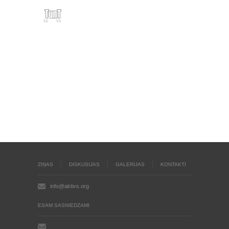
ZIŅAS
DISKUSIJAS
GALERIJAS
KONTAKTI
info@aktivs.org
ESAM SASNIEDZAMI