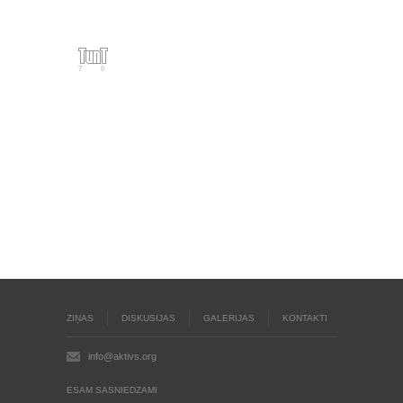
ZIŅAS
DISKUSIJAS
GALERIJAS
KONTAKTI
info@aktivs.org
ESAM SASNIEDZAMI