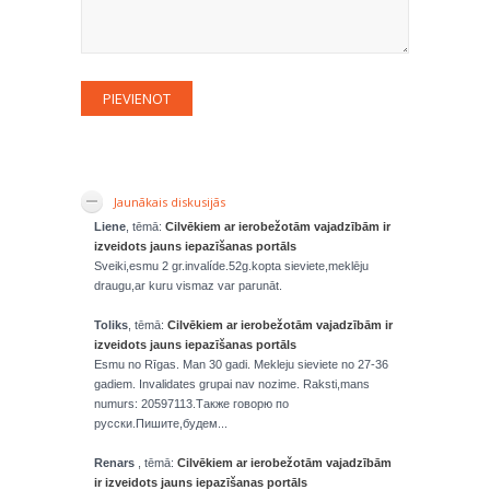
Jaunākais diskusijās
Liene
, tēmā:
Cilvēkiem ar ierobežotām vajadzībām ir
izveidots jauns iepazīšanas portāls
Sveiki,esmu 2 gr.invalíde.52g.kopta sieviete,meklēju
draugu,ar kuru vismaz var parunāt.
Toliks
, tēmā:
Cilvēkiem ar ierobežotām vajadzībām ir
izveidots jauns iepazīšanas portāls
Esmu no Rīgas. Man 30 gadi. Mekleju sieviete no 27-36
gadiem. Invalidates grupai nav nozime. Raksti,mans
numurs: 20597113.Также говорю по
русски.Пишите,будем...
Renars
, tēmā:
Cilvēkiem ar ierobežotām vajadzībām
ir izveidots jauns iepazīšanas portāls