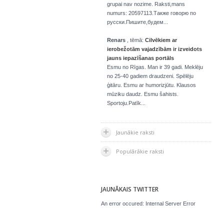
grupai nav nozime. Raksti,mans
numurs: 20597113.Также говорю по
русски.Пишите,будем...
Renars
, tēmā:
Cilvēkiem ar
ierobežotām vajadzībām ir izveidots
jauns iepazīšanas portāls
Esmu no Rīgas. Man ir 39 gadi. Meklēju
no 25-40 gadiem draudzeni. Spēlēju
ģitāru. Esmu ar humorizjūtu. Klausos
mūziku daudz. Esmu šahists.
Sportoju.Patīk...
Jaunākie raksti
Populārākie raksti
JAUNĀKAIS TWITTER
An error occured: Internal Server Error