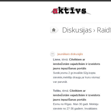
Diskusijas
› Raid
Jaunākais diskusijās
Liene
, tēmā:
Cilvēkiem ar
ierobežotām vajadzībām ir izveidots
jauns iepazīšanas portāls
Sveiki,esmu 2 gr.invalíde.52g.kopta
sieviete,meklēju draugu,ar kuru vismaz
var parunāt.
Toliks
, tēmā:
Cilvēkiem ar
ierobežotām vajadzībām ir izveidots
jauns iepazīšanas portāls
Esmu no Rīgas. Man 30 gadi. Mekleju
sieviete no 27-36 gadiem. Invalidates