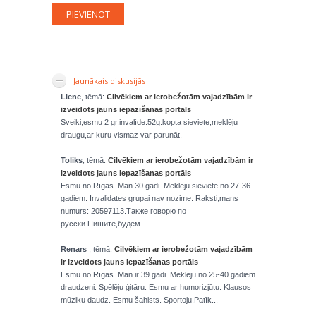
Jaunākais diskusijās
Liene
, tēmā:
Cilvēkiem ar ierobežotām vajadzībām ir
izveidots jauns iepazīšanas portāls
Sveiki,esmu 2 gr.invalíde.52g.kopta sieviete,meklēju
draugu,ar kuru vismaz var parunāt.
Toliks
, tēmā:
Cilvēkiem ar ierobežotām vajadzībām ir
izveidots jauns iepazīšanas portāls
Esmu no Rīgas. Man 30 gadi. Mekleju sieviete no 27-36
gadiem. Invalidates grupai nav nozime. Raksti,mans
numurs: 20597113.Также говорю по
русски.Пишите,будем...
Renars
, tēmā:
Cilvēkiem ar ierobežotām vajadzībām
ir izveidots jauns iepazīšanas portāls
Esmu no Rīgas. Man ir 39 gadi. Meklēju no 25-40 gadiem
draudzeni. Spēlēju ģitāru. Esmu ar humorizjūtu. Klausos
mūziku daudz. Esmu šahists. Sportoju.Patīk...