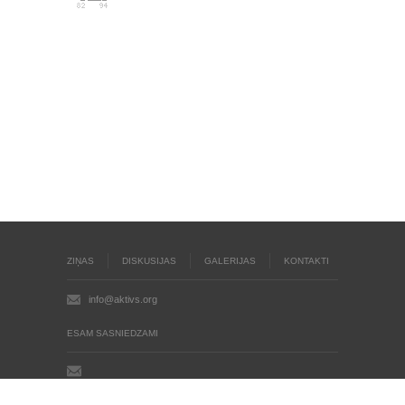
ZIŅAS
DISKUSIJAS
GALERIJAS
KONTAKTI
info@aktivs.org
ESAM SASNIEDZAMI