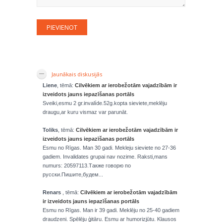
Jaunākais diskusijās
Liene
, tēmā:
Cilvēkiem ar ierobežotām vajadzībām ir
izveidots jauns iepazīšanas portāls
Sveiki,esmu 2 gr.invalíde.52g.kopta sieviete,meklēju
draugu,ar kuru vismaz var parunāt.
Toliks
, tēmā:
Cilvēkiem ar ierobežotām vajadzībām ir
izveidots jauns iepazīšanas portāls
Esmu no Rīgas. Man 30 gadi. Mekleju sieviete no 27-36
gadiem. Invalidates grupai nav nozime. Raksti,mans
numurs: 20597113.Также говорю по
русски.Пишите,будем...
Renars
, tēmā:
Cilvēkiem ar ierobežotām vajadzībām
ir izveidots jauns iepazīšanas portāls
Esmu no Rīgas. Man ir 39 gadi. Meklēju no 25-40 gadiem
draudzeni. Spēlēju ģitāru. Esmu ar humorizjūtu. Klausos