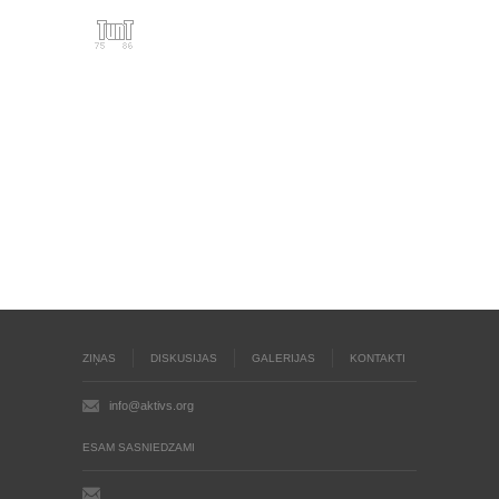
ZIŅAS
DISKUSIJAS
GALERIJAS
KONTAKTI
info@aktivs.org
ESAM SASNIEDZAMI