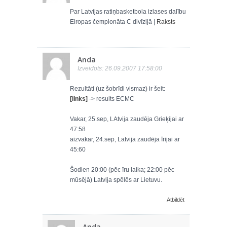
Par Latvijas ratiņbasketbola izlases dalību
Eiropas čempionāta C divīzijā |
Raksts
Anda
Izveidots: 26.09.2007 17:58:00
Rezultāti (uz šobrīdi vismaz) ir šeit:
[links]
-> results ECMC
Vakar, 25.sep, LAtvija zaudēja Grieķijai ar
47:58
aizvakar, 24.sep, Latvija zaudēja Īrijai ar
45:60
Šodien 20:00 (pēc īru laika; 22:00 pēc
mūsējā) Latvija spēlēs ar Lietuvu.
Atbildēt
Anda