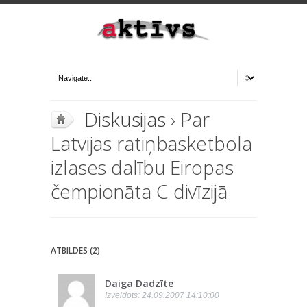
Diskusijas
› Par
Latvijas ratiņbasketbola
izlases dalību Eiropas
čempionāta C divīzijā
ATBILDES (2)
Daiga Dadzīte
Izveidots: 24.09.2007 14:10:00