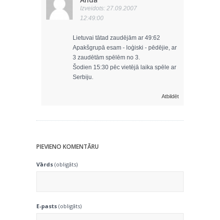
Izveidots: 27.09.2007
12:49:00
Lietuvai tātad zaudējām ar 49:62
Apakšgrupā esam - loģiski - pēdējie, ar
3 zaudētām spēlēm no 3.
Šodien 15:30 pēc vietējā laika spēle ar
Serbiju.
Atbildēt
PIEVIENO KOMENTĀRU
Vārds
(obligāts)
E-pasts
(obligāts)