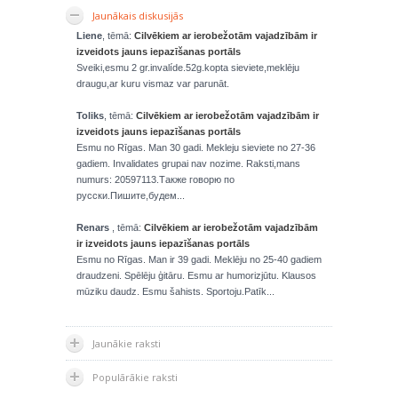
Jaunākais diskusijās
Liene
, tēmā:
Cilvēkiem ar ierobežotām vajadzībām ir
izveidots jauns iepazīšanas portāls
Sveiki,esmu 2 gr.invalíde.52g.kopta sieviete,meklēju
draugu,ar kuru vismaz var parunāt.
Toliks
, tēmā:
Cilvēkiem ar ierobežotām vajadzībām ir
izveidots jauns iepazīšanas portāls
Esmu no Rīgas. Man 30 gadi. Mekleju sieviete no 27-36
gadiem. Invalidates grupai nav nozime. Raksti,mans
numurs: 20597113.Также говорю по
русски.Пишите,будем...
Renars
, tēmā:
Cilvēkiem ar ierobežotām vajadzībām
ir izveidots jauns iepazīšanas portāls
Esmu no Rīgas. Man ir 39 gadi. Meklēju no 25-40 gadiem
draudzeni. Spēlēju ģitāru. Esmu ar humorizjūtu. Klausos
mūziku daudz. Esmu šahists. Sportoju.Patīk...
Jaunākie raksti
Populārākie raksti