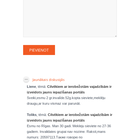
Jaunākais diskusijās
Liene
, tēmā:
Cilvēkiem ar ierobežotām vajadzībām ir
izveidots jauns iepazīšanas portāls
Sveiki,esmu 2 gr.invalíde.52g.kopta sieviete,meklēju
draugu,ar kuru vismaz var parunāt.
Toliks
, tēmā:
Cilvēkiem ar ierobežotām vajadzībām ir
izveidots jauns iepazīšanas portāls
Esmu no Rīgas. Man 30 gadi. Mekleju sieviete no 27-36
gadiem. Invalidates grupai nav nozime. Raksti,mans
numurs: 20597113.Также говорю по