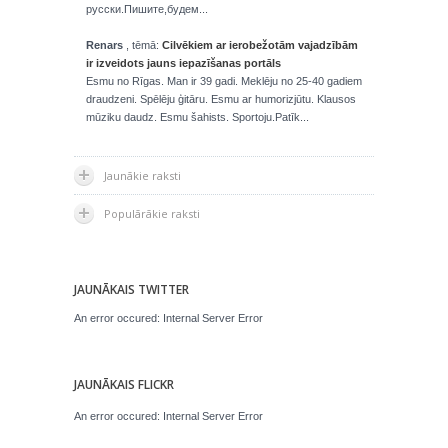
русски.Пишите,будем...
Renars
, tēmā:
Cilvēkiem ar ierobežotām vajadzībām
ir izveidots jauns iepazīšanas portāls
Esmu no Rīgas. Man ir 39 gadi. Meklēju no 25-40 gadiem
draudzeni. Spēlēju ģitāru. Esmu ar humorizjūtu. Klausos
mūziku daudz. Esmu šahists. Sportoju.Patīk...
Jaunākie raksti
Populārākie raksti
JAUNĀKAIS TWITTER
An error occured: Internal Server Error
JAUNĀKAIS FLICKR
An error occured: Internal Server Error