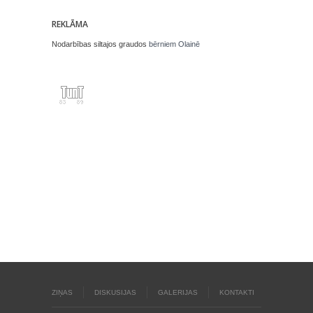
REKLĀMA
Nodarbības siltajos graudos
bērniem Olainē
ZIŅAS
DISKUSIJAS
GALERIJAS
KONTAKTI