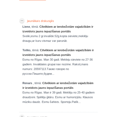
Jaunākais diskusijās
Liene
, tēmā:
Cilvēkiem ar ierobežotām vajadzībām ir
izveidots jauns iepazīšanas portāls
Sveiki,esmu 2 gr.invalíde.52g.kopta sieviete,meklēju
draugu,ar kuru vismaz var parunāt.
Toliks
, tēmā:
Cilvēkiem ar ierobežotām vajadzībām ir
izveidots jauns iepazīšanas portāls
Esmu no Rīgas. Man 30 gadi. Mekleju sieviete no 27-36
gadiem. Invalidates grupai nav nozime. Raksti,mans
numurs: 20597113.Также говорю по
русски.Пишите,будем...
Renars
, tēmā:
Cilvēkiem ar ierobežotām vajadzībām
ir izveidots jauns iepazīšanas portāls
Esmu no Rīgas. Man ir 39 gadi. Meklēju no 25-40 gadiem
draudzeni. Spēlēju ģitāru. Esmu ar humorizjūtu. Klausos
mūziku daudz. Esmu šahists. Sportoju.Patīk...