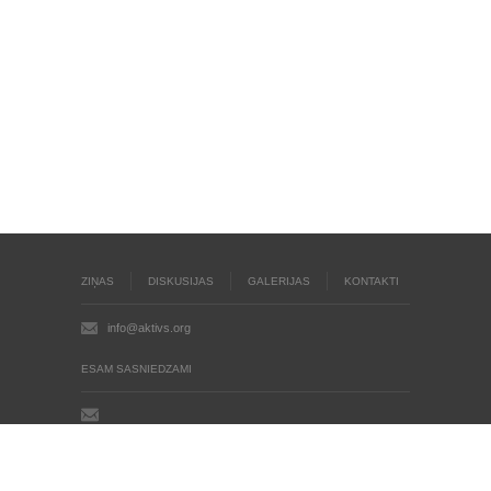
ZIŅAS
DISKUSIJAS
GALERIJAS
KONTAKTI
info@aktivs.org
ESAM SASNIEDZAMI
Aktīvs.org © 2004 - 2026
Autortiesības