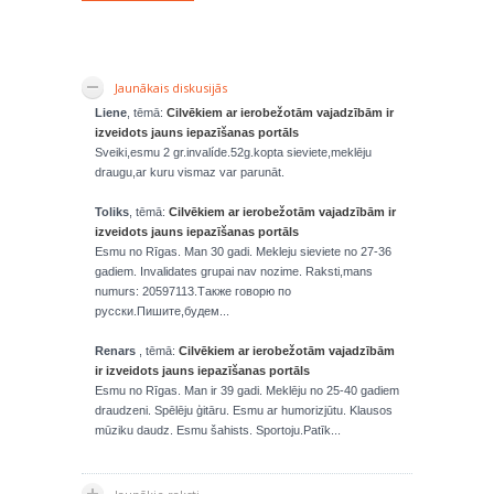
Jaunākais diskusijās
Liene
, tēmā:
Cilvēkiem ar ierobežotām vajadzībām ir
izveidots jauns iepazīšanas portāls
Sveiki,esmu 2 gr.invalíde.52g.kopta sieviete,meklēju
draugu,ar kuru vismaz var parunāt.
Toliks
, tēmā:
Cilvēkiem ar ierobežotām vajadzībām ir
izveidots jauns iepazīšanas portāls
Esmu no Rīgas. Man 30 gadi. Mekleju sieviete no 27-36
gadiem. Invalidates grupai nav nozime. Raksti,mans
numurs: 20597113.Также говорю по
русски.Пишите,будем...
Renars
, tēmā:
Cilvēkiem ar ierobežotām vajadzībām
ir izveidots jauns iepazīšanas portāls
Esmu no Rīgas. Man ir 39 gadi. Meklēju no 25-40 gadiem
draudzeni. Spēlēju ģitāru. Esmu ar humorizjūtu. Klausos
mūziku daudz. Esmu šahists. Sportoju.Patīk...