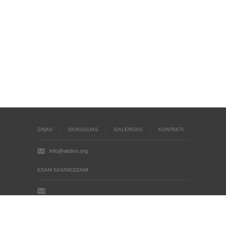
ZIŅAS
DISKUSIJAS
GALERIJAS
KONTAKTI
info@aktivs.org
ESAM SASNIEDZAMI
Aktīvs.org © 2004 - 2026
Autortiesības